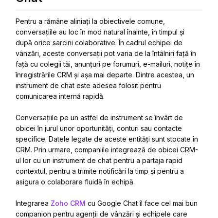
Pentru a rămâne aliniați la obiectivele comune,
conversațiile au loc în mod natural înainte, în timpul și
după orice sarcini colaborative. În cadrul echipei de
vânzări, aceste conversații pot varia de la întâlniri față în
față cu colegii tăi, anunțuri pe forumuri, e-mailuri, notițe în
înregistrările CRM și așa mai departe. Dintre acestea, un
instrument de chat este adesea folosit pentru
comunicarea internă rapidă.
Conversațiile pe un astfel de instrument se învârt de
obicei în jurul unor oportunități, conturi sau contacte
specifice. Datele legate de aceste entități sunt stocate în
CRM. Prin urmare, companiile integrează de obicei CRM-
ul lor cu un instrument de chat pentru a partaja rapid
contextul, pentru a trimite notificări la timp și pentru a
asigura o colaborare fluidă în echipă.
Integrarea
Zoho CRM
cu Google Chat îl face cel mai bun
companion pentru agenții de vânzări și echipele care