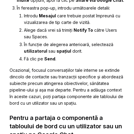
multe
opțiuni, apoi fă clic pe
Share via Google Chat
.
În fereastra pop-up, introdu următoarele detalii:
Introdu
Mesajul
care trebuie postat împreună cu
vizualizarea de tip carte de vizită.
Alege dacă vrei să trimiți
Notify To
către
Users
sau
Spaces
.
În funcție de alegerea anterioară, selectează
utilizatorul
sau
spațiul
dorit.
Fă clic pe
Send
.
Ocazional, focusul conversațiilor tale interne se extinde
dincolo de contacte sau tranzacții specifice și abordează
subiecte precum atingerea obiectivelor, sănătatea
pipeline-ului și așa mai departe. Pentru a adăuga context
în aceste cazuri, poți partaja componente ale tabloului de
bord cu un utilizator sau un spațiu.
Pentru a partaja o componentă a
tabloului de bord cu un utilizator sau un