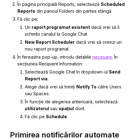
În pagina principală Reports, selectează
Scheduled
Reports
din panoul
Folders
din partea stângă.
Fă clic pe:
Un
raport programat existent
dacă vrei să îi
schimbi canalul la Google Chat
New Report Scheduler
dacă vrei să creezi un
nou raport programat.
În fereastra pop-up, introdu detaliile
necesare
. În
secțiunea
Recipient Information
:
Selectează
Google Chat
în dropdown-ul
Send
Report via
.
Alege dacă vrei să trimiți
Notify To
către
Users
sau
Spaces
.
În funcție de alegerea anterioară, selectează
utilizatorul
sau
spațiul
dorit.
Fă clic pe
Schedule
.
Primirea notificărilor automate