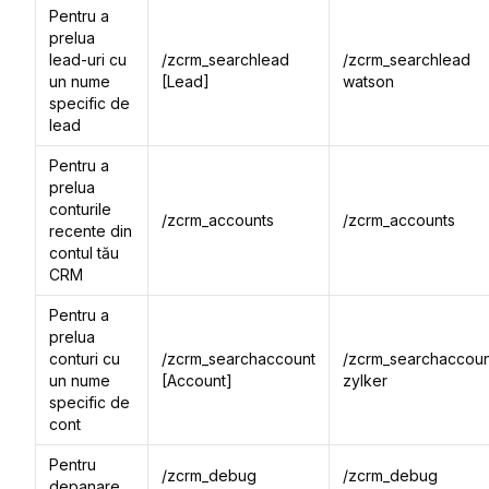
Pentru a
prelua
lead-uri cu
/zcrm_searchlead
/zcrm_searchlead
un nume
[Lead]
watson
specific de
lead
Pentru a
prelua
conturile
/zcrm_accounts
/zcrm_accounts
recente din
contul tău
CRM
Pentru a
prelua
conturi cu
/zcrm_searchaccount
/zcrm_searchaccoun
un nume
[Account]
zylker
specific de
cont
Pentru
/zcrm_debug
/zcrm_debug
depanare