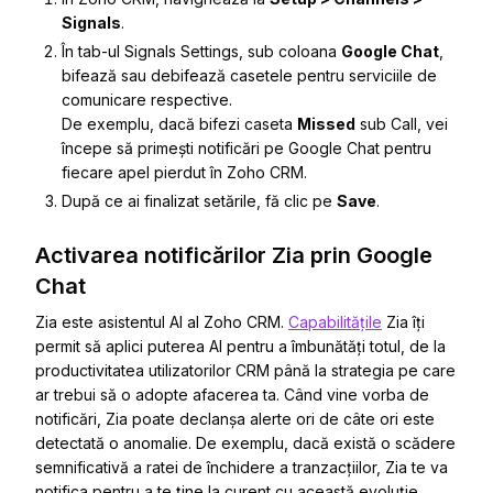
Signals
.
În tab-ul
Signals Settings
, sub coloana
Google Chat
,
bifează sau debifează casetele pentru serviciile de
comunicare respective.
De exemplu, dacă bifezi caseta
Missed
sub
Call
, vei
începe să primești notificări pe Google Chat pentru
fiecare apel pierdut în Zoho CRM.
După ce ai finalizat setările, fă clic pe
Save
.
Activarea notificărilor Zia prin Google
Chat
Zia este asistentul AI al Zoho CRM.
Capabilitățile
Zia îți
permit să aplici puterea AI pentru a îmbunătăți totul, de la
productivitatea utilizatorilor CRM până la strategia pe care
ar trebui să o adopte afacerea ta. Când vine vorba de
notificări, Zia poate declanșa alerte ori de câte ori este
detectată o anomalie. De exemplu, dacă există o scădere
semnificativă a ratei de închidere a tranzacțiilor, Zia te va
notifica pentru a te ține la curent cu această evoluție.