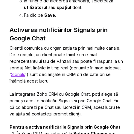
În funcție de alegerea anterioară, selectează
utilizatorul
sau
spațiul
dorit.
Fă clic pe
Save
.
Activarea notificărilor Signals prin
Google Chat
Clienții comunică cu organizația ta prin mai multe canale.
De exemplu, un client poate trimite un e-mail
reprezentantului tău de vânzări sau poate fi răspuns la un
sondaj. Notificările în timp real (denumite în mod adecvat
'
Signals
') sunt declanșate în CRM ori de câte ori se
întâmplă acest lucru.
La integrarea Zoho CRM cu Google Chat, poți alege să
primești aceste notificări Signals și prin Google Chat. Fie
că colaborezi pe Chat sau lucrezi în CRM, acest lucru te
va ajuta să contactezi prompt clienții.
Pentru a activa notificările Signals prin Google Chat
În Zoho CRM, navighează la
Setup > Channels >