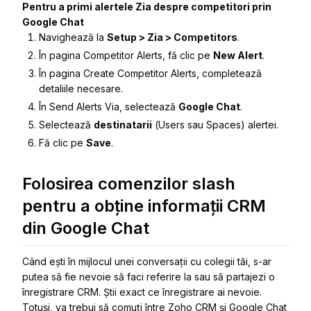
Pentru a primi alertele Zia despre competitori prin
Google Chat
Navighează la
Setup > Zia > Competitors
.
În pagina
Competitor Alerts
, fă clic pe
New Alert
.
În pagina
Create Competitor Alerts
, completează
detaliile necesare.
În
Send Alerts Via
, selectează
Google Chat
.
Selectează
destinatarii
(
Users
sau
Spaces
) alertei.
Fă clic pe
Save
.
Folosirea comenzilor slash
pentru a obține informații CRM
din Google Chat
Când ești în mijlocul unei conversații cu colegii tăi, s-ar
putea să fie nevoie să faci referire la sau să partajezi o
înregistrare CRM. Știi exact ce înregistrare ai nevoie.
Totuși, va trebui să comuți între Zoho CRM și Google Chat