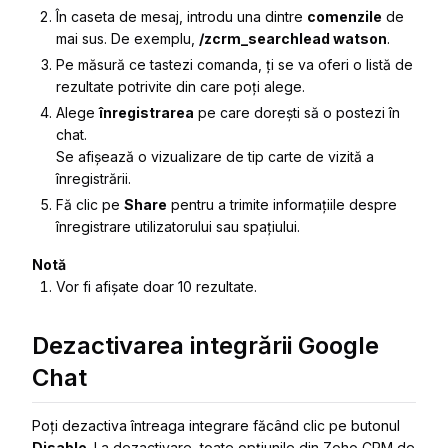
În caseta de mesaj, introdu una dintre
comenzile
de
mai sus. De exemplu,
/zcrm_searchlead watson
.
Pe măsură ce tastezi comanda, ți se va oferi o listă de
rezultate potrivite din care poți alege.
Alege
înregistrarea
pe care dorești să o postezi în
chat.
Se afișează o vizualizare de tip carte de vizită a
înregistrării.
Fă clic pe
Share
pentru a trimite informațiile despre
înregistrare utilizatorului sau spațiului.
Notă
Vor fi afișate doar 10 rezultate.
Dezactivarea integrării Google
Chat
Poți dezactiva întreaga integrare făcând clic pe butonul
Disable
. La dezactivare, toate opțiunile din Zoho CRM de