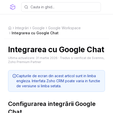
Integrări
Google
Google Workspace
Home
Integrarea cu Google Chat
Integrarea cu Google Chat
Ultima actualizare:
31 martie 2026
·
Tradus si verificat de Svennis,
Zoho Premium Partner
Capturile de ecran din acest articol sunt in limba
engleza. Interfata Zoho CRM poate varia in functie
de versiune si limba setata.
Configurarea integrării Google
Chat