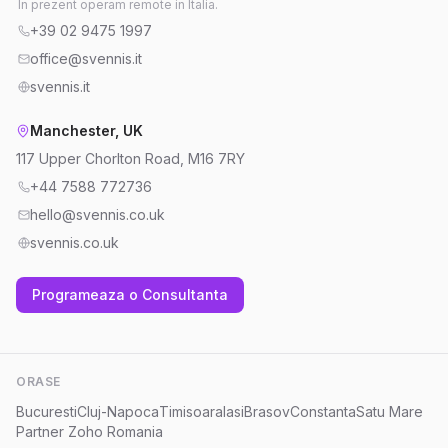
In prezent operam remote in Italia.
+39 02 9475 1997
office@svennis.it
svennis.it
Manchester, UK
117 Upper Chorlton Road, M16 7RY
+44 7588 772736
hello@svennis.co.uk
svennis.co.uk
Programeaza o Consultanta
ORASE
Bucuresti
Cluj-Napoca
Timisoara
Iasi
Brasov
Constanta
Satu Mare
Partner Zoho Romania