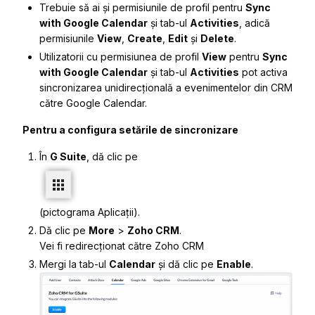
Trebuie să ai și permisiunile de profil pentru
Sync
with Google Calendar
și tab-ul
Activities
, adică
permisiunile
View
,
Create
,
Edit
și
Delete
.
Utilizatorii cu permisiunea de profil
View
pentru
Sync
with Google Calendar
și tab-ul
Activities
pot activa
sincronizarea unidirecțională a evenimentelor din CRM
către Google Calendar.
Pentru a configura setările de sincronizare
În
G Suite
, dă clic pe
(pictograma Aplicații).
Dă clic pe
More
>
Zoho CRM
.
Vei fi redirecționat către Zoho CRM
Mergi la tab-ul
Calendar
și dă clic pe
Enable
.