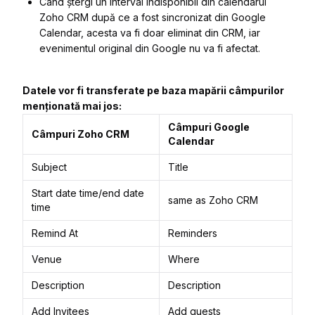
Când ștergi un interval indisponibil din calendarul
Zoho CRM după ce a fost sincronizat din Google
Calendar, acesta va fi doar eliminat din CRM, iar
evenimentul original din Google nu va fi afectat.
Datele vor fi transferate pe baza mapării câmpurilor
menționată mai jos:
Câmpuri Google
Câmpuri Zoho CRM
Calendar
Subject
Title
Start date time/end date
same as Zoho CRM
time
Remind At
Reminders
Venue
Where
Description
Description
Add Invitees
Add guests