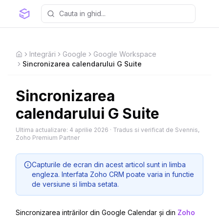
Integrări
Google
Google Workspace
Home
Sincronizarea calendarului G Suite
Sincronizarea
calendarului G Suite
Ultima actualizare:
4 aprilie 2026
·
Tradus si verificat de Svennis,
Zoho Premium Partner
Capturile de ecran din acest articol sunt in limba
engleza. Interfata Zoho CRM poate varia in functie
de versiune si limba setata.
Sincronizarea intrărilor din Google Calendar și din
Zoho