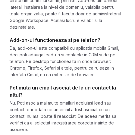
direct din contul lui Gmail, prin Get Add-ons din panoul
lateral. Instalarea la nivel de domeniu, valabila pentru
toata organizatia, poate fi facuta doar de administratorul
Google Workspace. Acelasi lucru e valabil si la
dezinstalare.
Add-on-ul functioneaza si pe telefon?
Da, add-on-ul este compatibil cu aplicatia mobila Gmail,
deci poti adauga lead-uri si contacte in CRM si de pe
telefon. Pe desktop functioneaza in orice browser:
Chrome, Firefox, Safari si altele, pentru ca ruleaza in
interfata Gmail, nu ca extensie de browser.
Pot muta un email asociat de la un contact la
altul?
Nu. Poti asocia mai multe emailuri aceluiasi lead sau
contact, dar odata ce un email a fost asociat cu un
contact, nu mai poate fi reasociat. De aceea merita sa
verifici ca ai selectat inregistrarea corecta inainte de
asociere.