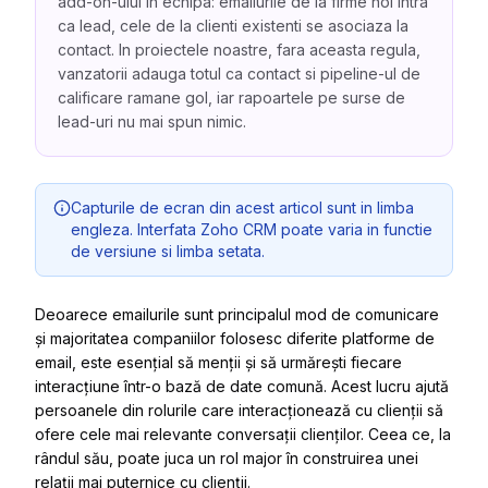
add-on-ului in echipa: emailurile de la firme noi intra
ca lead, cele de la clienti existenti se asociaza la
contact. In proiectele noastre, fara aceasta regula,
vanzatorii adauga totul ca contact si pipeline-ul de
calificare ramane gol, iar rapoartele pe surse de
lead-uri nu mai spun nimic.
Capturile de ecran din acest articol sunt in limba
engleza. Interfata Zoho CRM poate varia in functie
de versiune si limba setata.
Deoarece emailurile sunt principalul mod de comunicare
și majoritatea companiilor folosesc diferite platforme de
email, este esențial să menții și să urmărești fiecare
interacțiune într-o bază de date comună. Acest lucru ajută
persoanele din rolurile care interacționează cu clienții să
ofere cele mai relevante conversații clienților. Ceea ce, la
rândul său, poate juca un rol major în construirea unei
relații mai puternice cu clienții.