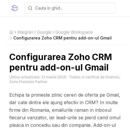
Integrări
Google
Google Workspace
Home
Configurarea Zoho CRM pentru add-on-ul Gmail
Configurarea Zoho CRM
pentru add-on-ul Gmail
Ultima actualizare:
31 martie 2026
·
Tradus si verificat de Svennis,
Zoho Premium Partner
Echipa ta primeste zilnic cereri de oferta pe Gmail,
dar cate dintre ele ajung efectiv in CRM? In multe
firme din Romania, emailurile raman in inboxul
fiecarui vanzator, iar lead-urile se pierd cand omul
pleaca in concediu sau din companie. Add-on-ul