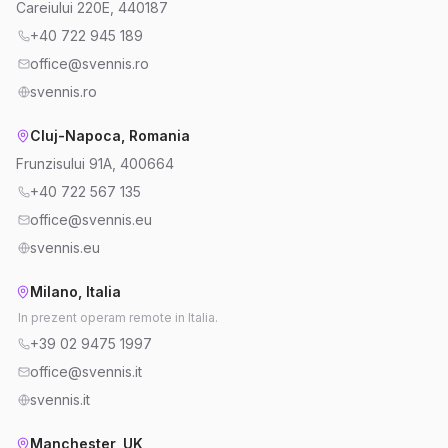
Careiului 220E, 440187
+40 722 945 189
office@svennis.ro
svennis.ro
Cluj-Napoca, Romania
Frunzisului 91A, 400664
+40 722 567 135
office@svennis.eu
svennis.eu
Milano, Italia
In prezent operam remote in Italia.
+39 02 9475 1997
office@svennis.it
svennis.it
Manchester, UK