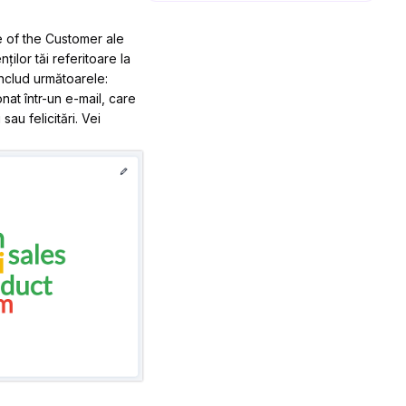
e of the Customer ale
ților tăi referitoare la
includ următoarele:
at într-un e-mail, care
au felicitări. Vei