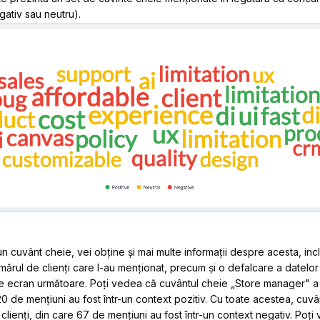
gativ sau neutru).
cuvânt cheie, vei obține și mai multe informații despre acesta, incl
mărul de clienți care l-au menționat, precum și o defalcare a datelo
de ecran următoare. Poți vedea că cuvântul cheie „Store manager" a f
20 de mențiuni au fost într-un context pozitiv. Cu toate acestea, cuvâ
 clienți, din care 67 de mențiuni au fost într-un context negativ. Poț