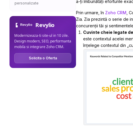
a-ți îmbunătăți eforturile exac
personalizate
Prin urmare, în
Zoho CRM
, C
Zia. Zia prezintă o serie de in
Revylio
concurenții tăi și sentimentel
Cuvinte cheie legate d
Modernizeaza-ti site-ul in 10 zile.
este contextul acelei menț
Design modern, SEO, performanta
înțelege contextul din „c
mobila si integrare Zoho CRM.
Solicita o Oferta