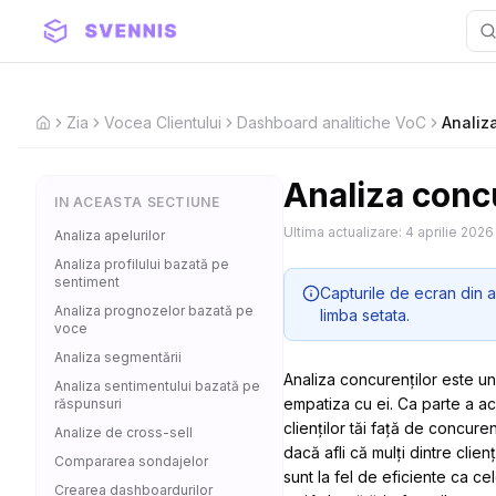
Zia
Vocea Clientului
Dashboard analitiche VoC
Analiz
Home
Analiza conc
IN ACEASTA SECTIUNE
Ultima actualizare:
4 aprilie 2026
Analiza apelurilor
Analiza profilului bazată pe
sentiment
Capturile de ecran din a
Analiza prognozelor bazată pe
limba setata.
voce
Analiza segmentării
Analiza concurenților este un
Analiza sentimentului bazată pe
empatiza cu ei.
Ca parte a ac
răspunsuri
clienților tăi față de concure
Analize de cross-sell
dacă afli că mulți dintre clienț
Compararea sondajelor
sunt la fel de eficiente ca c
Crearea dashboardurilor