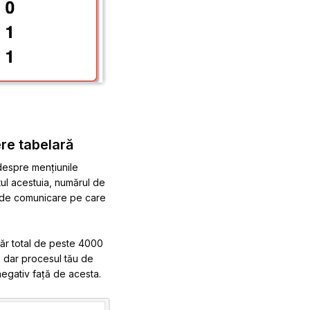
re tabelară
 despre mențiunile
tul acestuia, numărul de
e de comunicare pe care
măr total de peste 4000
i, dar procesul tău de
negativ față de acesta.