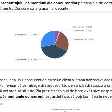
a
procentajului de mențiuni ale concurenților
pe canalele de com
% pentru Concurentul 2 și așa mai departe.
 mențiunea unui concurent de către un client și etapa tranzacției ac
r-un e-mail că se retrage din procesul tău de vânzări din cauza unui 
ă vei vrea să știi asta. Zia prezintă tablouri de bord exclusive desp
upă mențiunile concurenților
, astfel încât să poți lua măsurile nece