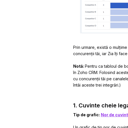
Prin urmare, există o mulțime 
concurenții tăi, iar Zia îți fac
Notă:
Pentru ca tabloul de bo
în Zoho CRM. Folosind aceste
cu concurenții tăi pe canal
întâi aceste trei integrări.)
1. Cuvinte cheie leg
Tip de grafic:
Nor de cuvin
Un grafic de tip nor de cuvin