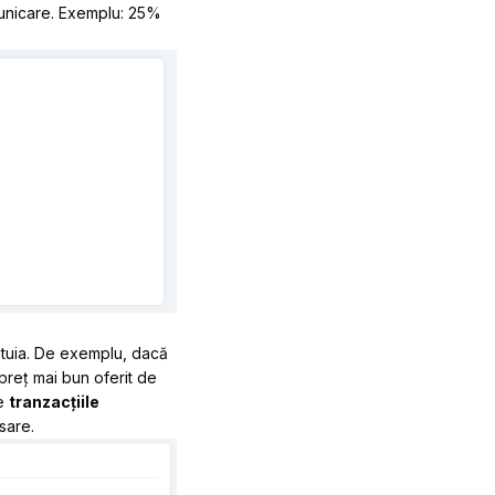
unicare. Exemplu: 25%
estuia. De exemplu, dacă
preț mai bun oferit de
re
tranzacțiile
sare.