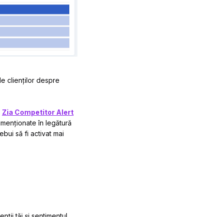
le clienților despre
a
Zia Competitor Alert
 menționate în legătură
rebui să fi activat mai
ții tăi și sentimentul