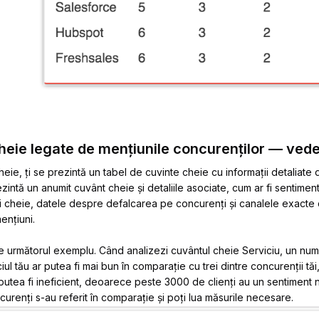
cheie legate de mențiunile concurenților — vede
eie, ți se prezintă un tabel de cuvinte cheie cu informații detaliate
zintă un anumit cuvânt cheie și detaliile asociate, cum ar fi sentimen
lui cheie, datele despre defalcarea pe concurenți și canalele exact
ențiuni.
e următorul exemplu. Când analizezi cuvântul cheie Serviciu, un nu
iul tău ar putea fi mai bun în comparație cu trei dintre concurenții tă
putea fi ineficient, deoarece peste 3000 de clienți au un sentiment 
urenți s-au referit în comparație și poți lua măsurile necesare.