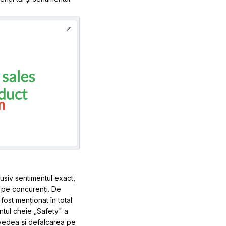
usiv sentimentul exact,
r pe concurenți. De
ost menționat în total
ntul cheie „Safety" a
i vedea și defalcarea pe