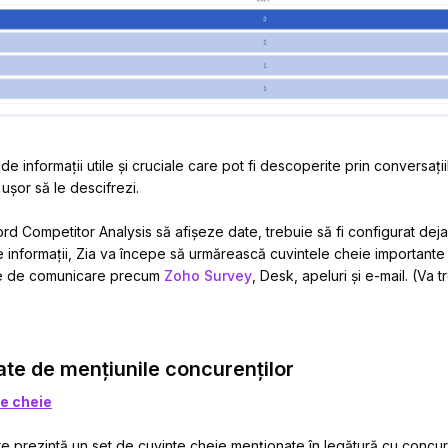
de informații utile și cruciale care pot fi descoperite prin conversații
e ușor să le descifrezi.
rd Competitor Analysis să afișeze date, trebuie să fi configurat dej
 informații, Zia va începe să urmărească cuvintele cheie importante
ele de comunicare precum
Zoho Survey
, Desk, apeluri și e-mail. (Va t
ate de mențiunile concurenților
te cheie
te prezintă un set de cuvinte cheie menționate în legătură cu concuren