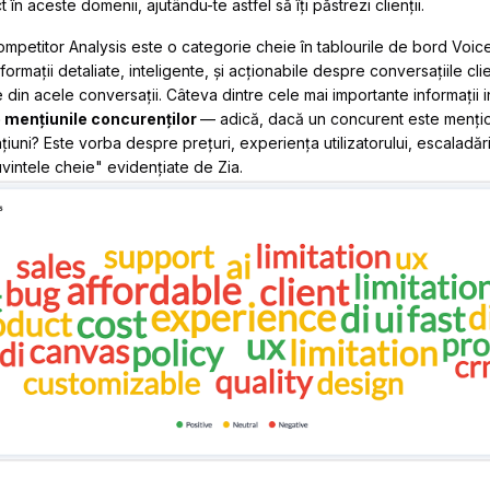
t în aceste domenii, ajutându-te astfel să îți păstrezi clienții.
ompetitor Analysis este o categorie cheie în tablourile de bord Voic
formații detaliate, inteligente,
și
acționabile
despre conversațiile clien
e din acele conversații. Câteva dintre cele mai importante informații 
e mențiunile concurenților
— adică, dacă un concurent este mențion
iuni? Este vorba despre prețuri, experiența utilizatorului, escaladări s
uvintele cheie" evidențiate de Zia.