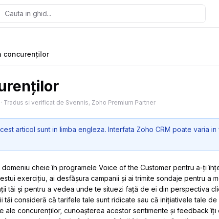
a concurenților
urenților
·
Tradus si verificat de Svennis, Zoho Premium Partner
cest articol sunt in limba engleza. Interfata Zoho CRM poate varia in 
 domeniu cheie în programele Voice of the Customer pentru a-ți înțel
estui exercițiu, ai desfășura campanii și ai trimite sondaje pentru a 
nții tăi și pentru a vedea unde te situezi față de ei din perspectiva cl
ii tăi consideră că tarifele tale sunt ridicate sau că inițiativele tale d
ele ale concurenților, cunoașterea acestor sentimente și feedback îți