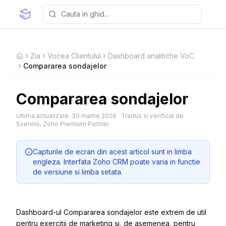
Zia
Vocea Clientului
Dashboard analitiche VoC
Home
Compararea sondajelor
Compararea sondajelor
Ultima actualizare:
30 martie 2026
·
Tradus si verificat de
Svennis, Zoho Premium Partner
Capturile de ecran din acest articol sunt in limba
engleza. Interfata Zoho CRM poate varia in functie
de versiune si limba setata.
Dashboard-ul Compararea sondajelor este extrem de util
pentru exerciții de marketing și, de asemenea, pentru