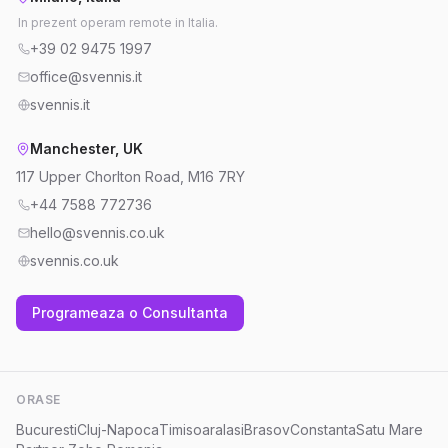
In prezent operam remote in Italia.
+39 02 9475 1997
office@svennis.it
svennis.it
Manchester, UK
117 Upper Chorlton Road, M16 7RY
+44 7588 772736
hello@svennis.co.uk
svennis.co.uk
Programeaza o Consultanta
ORASE
Bucuresti
Cluj-Napoca
Timisoara
Iasi
Brasov
Constanta
Satu Mare