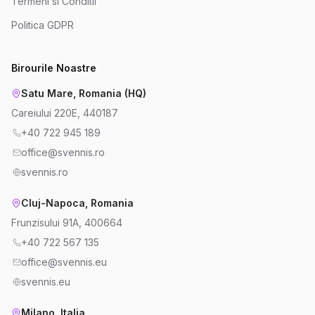
Termeni si Conditii
Politica GDPR
Birourile Noastre
Satu Mare, Romania (HQ)
Careiului 220E, 440187
+40 722 945 189
office@svennis.ro
svennis.ro
Cluj-Napoca, Romania
Frunzisului 91A, 400664
+40 722 567 135
office@svennis.eu
svennis.eu
Milano, Italia