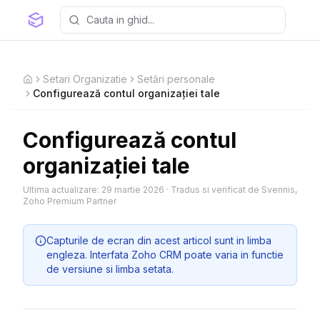
Setari Organizatie
Setări personale
Home
Configurează contul organizației tale
Configurează contul
organizației tale
Ultima actualizare:
29 martie 2026
·
Tradus si verificat de Svennis,
Zoho Premium Partner
Capturile de ecran din acest articol sunt in limba
engleza. Interfata Zoho CRM poate varia in functie
de versiune si limba setata.