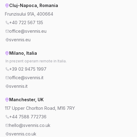
Cluj-Napoca, Romania
Frunzisului 91A, 400664
+40 722 567 135
office@svennis.eu
svennis.eu
Milano, Italia
In prezent operam remote in Italia.
+39 02 9475 1997
office@svennis.it
svennis.it
Manchester, UK
117 Upper Chorlton Road, M16 7RY
+44 7588 772736
hello@svennis.co.uk
svennis.co.uk