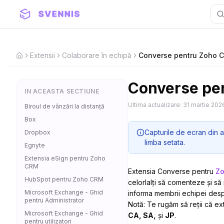
Extensii
Colaborare în echipă
Converse pentru Zoho 
Home
Converse pe
IN ACEASTA SECTIUNE
Ultima actualizare:
31 martie 202
Biroul de vânzări la distanță
Box
Capturile de ecran din a
Dropbox
limba setata.
Egnyte
Extensia eSign pentru Zoho
CRM
Extensia Converse pentru
Z
HubSpot pentru Zoho CRM
celorlalți să comenteze și s
Microsoft Exchange - Ghid
informa membrii echipei despr
pentru Administrator
Notă: Te rugăm să reții că e
Microsoft Exchange - Ghid
CA, SA,
și
JP
.
pentru utilizatori