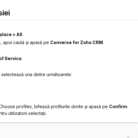
iei
lace > All
.
s
, apoi caută și apasă pe
Converse for Zoho CRM
.
of Service
.
, selectează una dintre următoarele:
Choose profiles
, bifează profilurile dorite și apasă pe
Confirm
.
tru utilizatorii selectați.