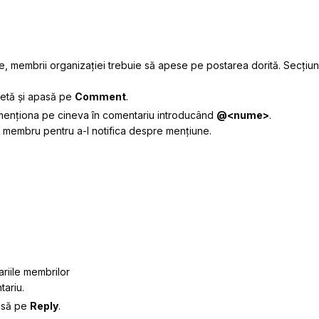
e, membrii organizației trebuie să apese pe postarea dorită. Secțiu
setă și apasă pe
Comment
.
menționa pe cineva în comentariu introducând
@<nume>
.
ui membru pentru a-l notifica despre mențiune.
riile membrilor
tariu.
pasă pe
Reply
.