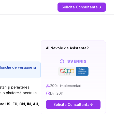
Solicita Consultanta
Ai Nevoie de Asistenta?
functie de versiune si
200+ implementari
stări și permiterea
a o platformă pentru a
Din 2011
date
US, EU, CN, IN,
AU,
Solicita Consultanta