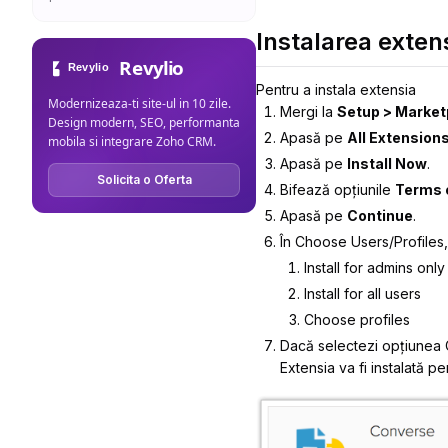
Instalarea extens
Revylio
Pentru a instala extensia
Modernizeaza-ti site-ul in 10 zile.
Mergi la
Setup > Marketp
Design modern, SEO, performanta
Apasă pe
All Extension
mobila si integrare Zoho CRM.
Apasă pe
Install Now
.
Solicita o Oferta
Bifează opțiunile
Terms 
Apasă pe
Continue
.
În
Choose Users/Profiles
Install for admins only
Install for all users
Choose profiles
Dacă selectezi opțiunea
Extensia va fi instalată pen