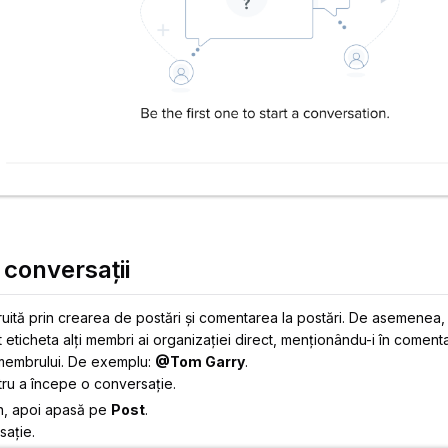
 conversații
ruită prin crearea de postări și comentarea la postări. De asemenea
 eticheta alți membri ai organizației direct, menționându-i în comenta
embrului. De exemplu:
@Tom Garry
.
ru a începe o conversație.
n
, apoi apasă pe
Post
.
sație.