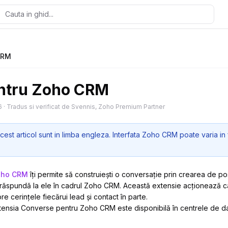
CRM
ntru Zoho CRM
6
·
Tradus si verificat de Svennis, Zoho Premium Partner
cest articol sunt in limba engleza. Interfata Zoho CRM poate varia in 
oho CRM
îți permite să construiești o conversație prin crearea de po
ă răspundă la ele în cadrul Zoho CRM. Această extensie acționează c
e cerințele fiecărui lead și contact în parte.
xtensia Converse pentru Zoho CRM este disponibilă în centrele de 