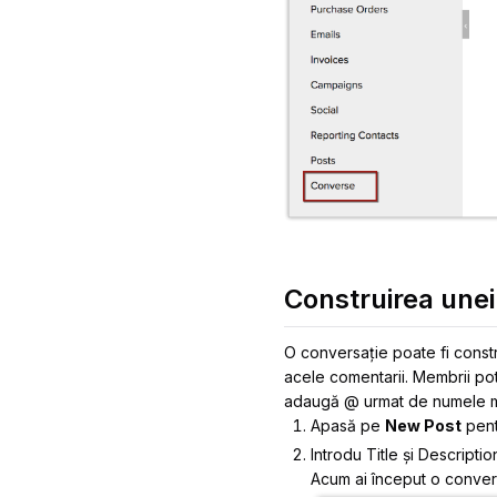
Construirea unei
O conversație poate fi const
acele comentarii. Membrii pot
adaugă @ urmat de numele m
Apasă pe
New Post
pent
Introdu
Title
și
Descriptio
Acum ai început o conver