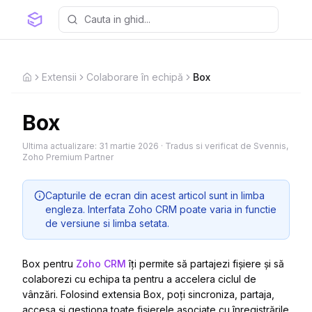
Extensii
Colaborare în echipă
Box
Home
Box
Ultima actualizare:
31 martie 2026
·
Tradus si verificat de Svennis,
Zoho Premium Partner
Capturile de ecran din acest articol sunt in limba
engleza. Interfata Zoho CRM poate varia in functie
de versiune si limba setata.
Box pentru
Zoho CRM
îți permite să partajezi fișiere și să
colaborezi cu echipa ta pentru a accelera ciclul de
vânzări. Folosind extensia Box, poți sincroniza, partaja,
accesa și gestiona toate fișierele asociate cu înregistrările