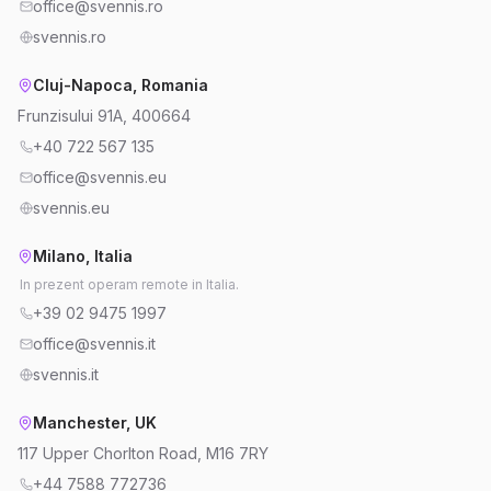
office@svennis.ro
svennis.ro
Cluj-Napoca, Romania
Frunzisului 91A, 400664
+40 722 567 135
office@svennis.eu
svennis.eu
Milano, Italia
In prezent operam remote in Italia.
+39 02 9475 1997
office@svennis.it
svennis.it
Manchester, UK
117 Upper Chorlton Road, M16 7RY
+44 7588 772736