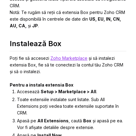
CRM.
Notă: Te rugăm să reții că
extensia Box pentru Zoho CRM
este disponibilă în centrele de date din
US, EU, IN, CN,
AU
, CA,
și
JP
.
Instalează Box
Poți fie să accesezi
Zoho Marketplace
și să instalezi
extensia Box, fie să te conectezi la contul tău Zoho CRM
și să o instalezi.
Pentru a instala extensia Box
Accesează
Setup > Marketplace > All
.
Toate extensiile instalate sunt listate. Sub All
Extensions poți vedea toate extensiile suportate în
CRM.
Apasă pe
All Extensions
, caută
Box
și apasă pe ea.
Vor fi afișate detaliile despre extensie.
Apasă pe
Install Now
.