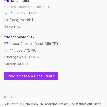
Milano, Italia
In prezent operam remote in Italia.
+39 02 9475 1997
office@svennis.it
svennis.it
Manchester, UK
117 Upper Chorlton Road, M16 7RY
+44 7588 772736
hello@svennis.co.uk
svennis.co.uk
Programeaza o Consultanta
ORASE
Bucuresti
Cluj-Napoca
Timisoara
Iasi
Brasov
Constanta
Satu Mare