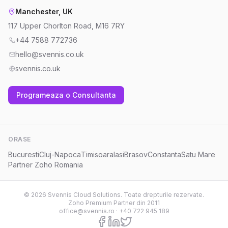
Manchester, UK
117 Upper Chorlton Road, M16 7RY
+44 7588 772736
hello@svennis.co.uk
svennis.co.uk
Programeaza o Consultanta
ORASE
Bucuresti
Cluj-Napoca
Timisoara
Iasi
Brasov
Constanta
Satu Mare
Partner Zoho Romania
© 2026 Svennis Cloud Solutions. Toate drepturile rezervate.
Zoho Premium Partner din 2011
office@svennis.ro
·
+40 722 945 189