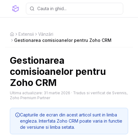
Extensii
Vânzări
Home
Gestionarea comisioanelor pentru Zoho CRM
Gestionarea
comisioanelor pentru
Zoho CRM
Ultima actualizare:
31 martie 2026
·
Tradus si verificat de Svennis,
Zoho Premium Partner
Capturile de ecran din acest articol sunt in limba
engleza. Interfata Zoho CRM poate varia in functie
de versiune si limba setata.