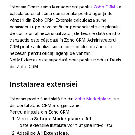
Extensia Commission Management pentru
Zoho CRM
va
calcula automat suma comisionului pentru agenții de
vânzări din Zoho CRM. Extensia calculează suma
comisionului pe baza setărilor personalizate ale planului
de comision al fiecărui utilizator, de fiecare dată când o
tranzacție este câștigată în Zoho CRM. Administratorul
CRM poate actualiza suma comisionului oricând este
necesar, pentru oricâți agenți de vânzări.
Notă: Extensia este suportată doar pentru modulul Deals
din Zoho CRM.
Instalarea extensiei
Extensia poate fi instalată fie din
Zoho Marketplace
, fie
din contul Zoho CRM al organizației.
Pentru a instala din Zoho CRM:
Mergi la
Setup
>
Marketplace
>
All
.
Toate extensiile instalate vor fi afișate într-o listă.
Apasă pe
All Extensions
.