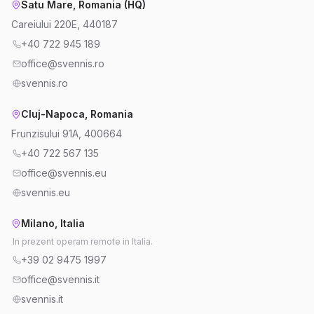
Satu Mare, Romania (HQ)
Careiului 220E, 440187
+40 722 945 189
office@svennis.ro
svennis.ro
Cluj-Napoca, Romania
Frunzisului 91A, 400664
+40 722 567 135
office@svennis.eu
svennis.eu
Milano, Italia
In prezent operam remote in Italia.
+39 02 9475 1997
office@svennis.it
svennis.it