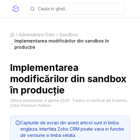
Administrare Date
Sandbox
Home
Implementarea modificărilor din sandbox în
producție
Implementarea
modificărilor din sandbox
în producție
Ultima actualizare:
4 aprilie 2026
·
Tradus si verificat de Svennis,
Zoho Premium Partner
Capturile de ecran din acest articol sunt in limba
engleza. Interfata Zoho CRM poate varia in functie
de versiune si limba setata.