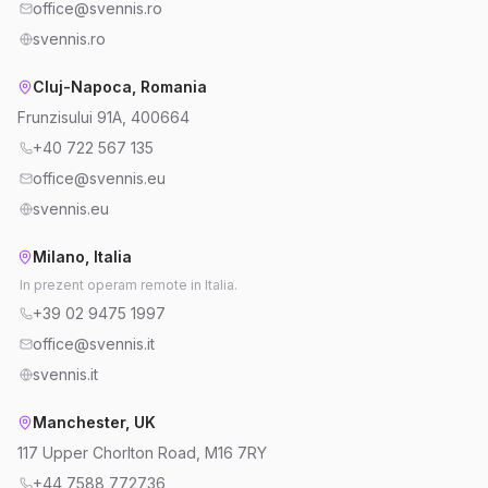
office@svennis.ro
svennis.ro
Cluj-Napoca, Romania
Frunzisului 91A, 400664
+40 722 567 135
office@svennis.eu
svennis.eu
Milano, Italia
In prezent operam remote in Italia.
+39 02 9475 1997
office@svennis.it
svennis.it
Manchester, UK
117 Upper Chorlton Road, M16 7RY
+44 7588 772736