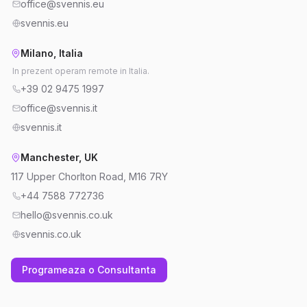
office@svennis.eu
svennis.eu
Milano, Italia
In prezent operam remote in Italia.
+39 02 9475 1997
office@svennis.it
svennis.it
Manchester, UK
117 Upper Chorlton Road, M16 7RY
+44 7588 772736
hello@svennis.co.uk
svennis.co.uk
Programeaza o Consultanta