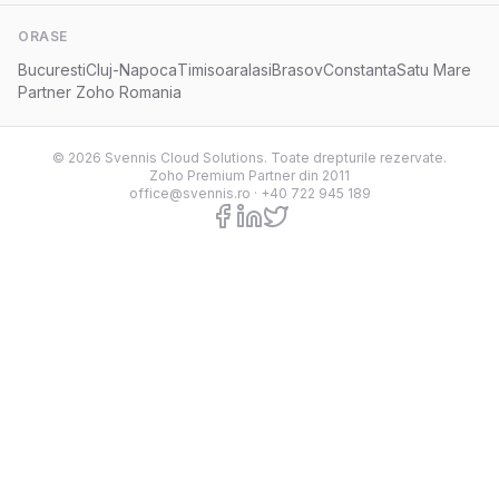
ORASE
Bucuresti
Cluj-Napoca
Timisoara
Iasi
Brasov
Constanta
Satu Mare
Partner Zoho Romania
© 2026 Svennis Cloud Solutions. Toate drepturile rezervate.
Zoho Premium Partner din 2011
office@svennis.ro
·
+40 722 945 189