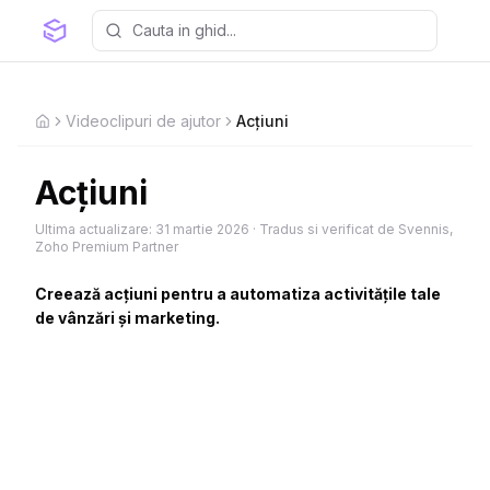
Videoclipuri de ajutor
Acțiuni
Home
Acțiuni
Ultima actualizare:
31 martie 2026
·
Tradus si verificat de Svennis,
Zoho Premium Partner
Creează acțiuni pentru a automatiza activitățile tale
de vânzări și marketing.