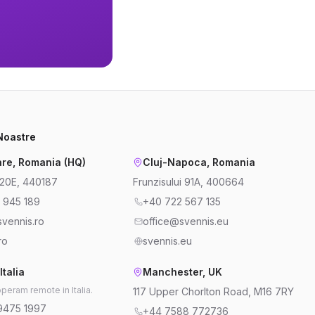
 Noastre
re, Romania (HQ)
Cluj-Napoca, Romania
220E, 440187
Frunzisului 91A, 400664
 945 189
+40 722 567 135
vennis.ro
office@svennis.eu
ro
svennis.eu
Italia
Manchester, UK
operam remote in Italia.
117 Upper Chorlton Road, M16 7RY
9475 1997
+44 7588 772736