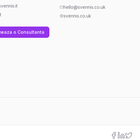
vennis.it
hello@svennis.co.uk
t
svennis.co.uk
meaza o Consultanta