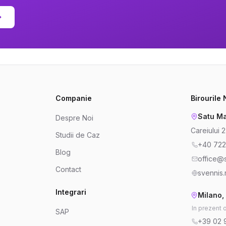
Companie
Birourile
Satu Ma
Despre Noi
Careiului 
Studii de Caz
+40 722
Blog
office@s
Contact
svennis.
Integrari
Milano, 
In prezent 
SAP
+39 02 