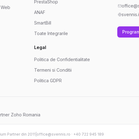
PrestaShop
office@s
e Web
ANAF
svennis.i
SmartBill
Progra
Toate Integrarile
Legal
Politica de Confidentialitate
Termeni si Conditii
Politica GDPR
rtner Zoho Romania
um Partner din 2011
|
office@svennis.ro
·
+40 722 945 189