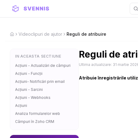
Videoclipuri de ajutor
Reguli de atribuire
Home
Reguli de atr
IN ACEASTA SECTIUNE
Ultima actualizare:
31 martie 202
Acțiuni - Actualizări de câmpuri
Acțiuni - Funcții
Atribuie înregistrările utili
Acțiuni- Notificări prin email
Acțiuni - Sarcini
Acțiuni - Webhooks
Acțiuni
Analiza formularelor web
Câmpuri în Zoho CRM