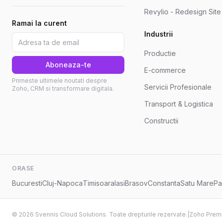
Revylio - Redesign Sit
Ramai la curent
Industrii
Productie
Aboneaza-te
E-commerce
Primeste ultimele noutati despre
Servicii Profesionale
Zoho, CRM si transformare digitala.
Transport & Logistica
Constructii
ORASE
Bucuresti
Cluj-Napoca
Timisoara
Iasi
Brasov
Constanta
Satu Mare
Pa
© 2026 Svennis Cloud Solutions. Toate drepturile rezervate.
|
Zoho Premi