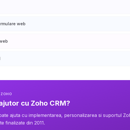
ormulare web
 web
M
T ZOHO
 ajutor cu Zoho CRM?
oate ajuta cu implementarea, personalizarea si suportul Z
e finalizate din 2011.