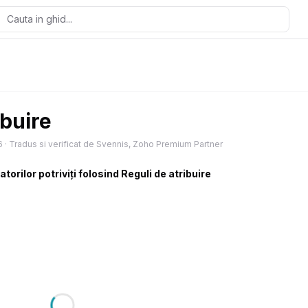
ibuire
6
·
Tradus si verificat de Svennis, Zoho Premium Partner
zatorilor potriviți folosind Reguli de atribuire