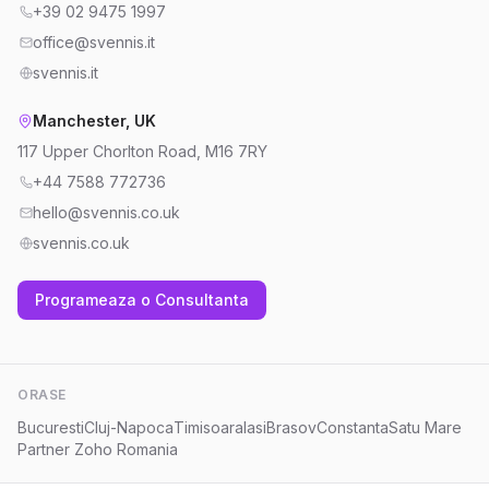
+39 02 9475 1997
office@svennis.it
svennis.it
Manchester, UK
117 Upper Chorlton Road, M16 7RY
+44 7588 772736
hello@svennis.co.uk
svennis.co.uk
Programeaza o Consultanta
ORASE
Bucuresti
Cluj-Napoca
Timisoara
Iasi
Brasov
Constanta
Satu Mare
Partner Zoho Romania