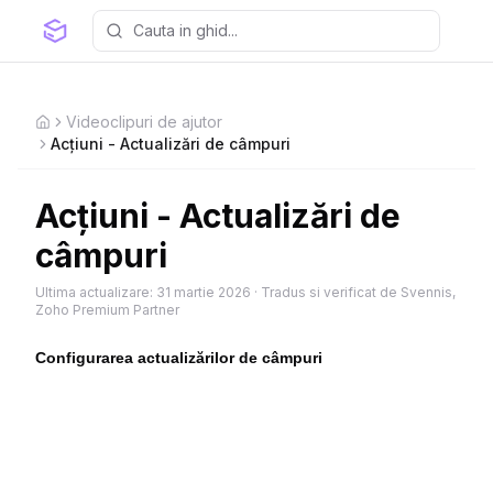
Videoclipuri de ajutor
Home
Acțiuni - Actualizări de câmpuri
Acțiuni - Actualizări de
câmpuri
Ultima actualizare:
31 martie 2026
·
Tradus si verificat de Svennis,
Zoho Premium Partner
Configurarea actualizărilor de câmpuri