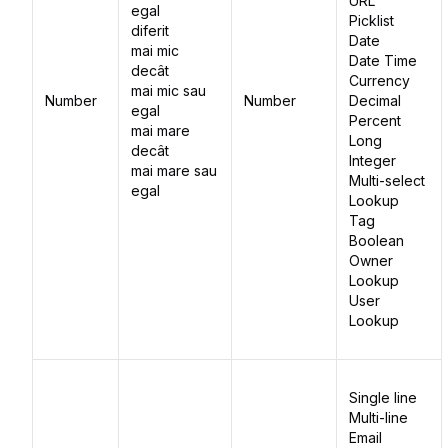
URL
egal
Picklist
diferit
Date
mai mic
Date Time
decât
Currency
mai mic sau
Number
Number
Decimal
egal
Percent
mai mare
Long
decât
Integer
mai mare sau
Multi-select
egal
Lookup
Tag
Boolean
Owner
Lookup
User
Lookup
Single line
Multi-line
Email