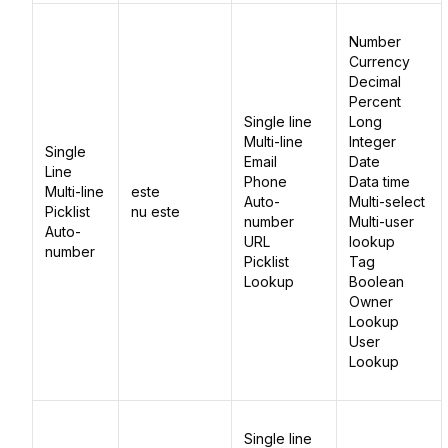
Number
Currency
Decimal
Percent
Single line
Long
Multi-line
Integer
Single
Email
Date
Line
Phone
Data time
Multi-line
este
Auto-
Multi-select
Picklist
nu este
number
Multi-user
Auto-
URL
lookup
number
Picklist
Tag
Lookup
Boolean
Owner
Lookup
User
Lookup
Single line