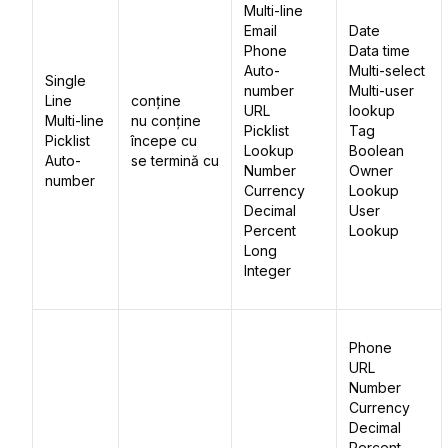
Multi-line
Email
Date
Phone
Data time
Auto-
Multi-select
Single
number
Multi-user
Line
conține
URL
lookup
Multi-line
nu conține
Picklist
Tag
Picklist
începe cu
Lookup
Boolean
Auto-
se termină cu
Number
Owner
number
Currency
Lookup
Decimal
User
Percent
Lookup
Long
Integer
Phone
URL
Number
Currency
Decimal
Percent