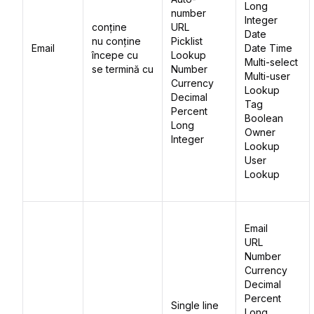
Long
number
Integer
conține
URL
Date
nu conține
Picklist
Email
Date Time
începe cu
Lookup
Multi-select
se termină cu
Number
Multi-user
Currency
Lookup
Decimal
Tag
Percent
Boolean
Long
Owner
Integer
Lookup
User
Lookup
Email
URL
Number
Currency
Decimal
Percent
Single line
Long