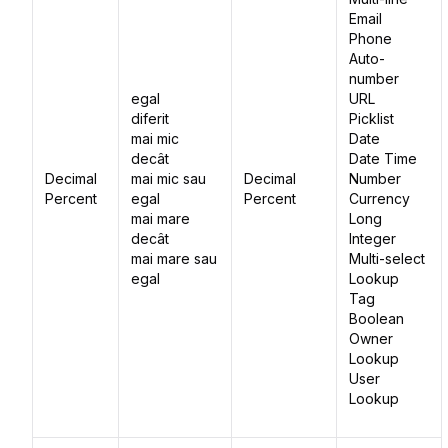
Email
Phone
Auto-
number
egal
URL
diferit
Picklist
mai mic
Date
decât
Date Time
Decimal
mai mic sau
Decimal
Number
Percent
egal
Percent
Currency
mai mare
Long
decât
Integer
mai mare sau
Multi-select
egal
Lookup
Tag
Boolean
Owner
Lookup
User
Lookup