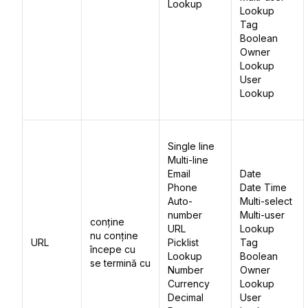
Lookup
Lookup
Tag
Boolean
Owner
Lookup
User
Lookup
Single line
Multi-line
Email
Date
Phone
Date Time
Auto-
Multi-select
number
Multi-user
conține
URL
Lookup
nu conține
URL
Picklist
Tag
începe cu
Lookup
Boolean
se termină cu
Number
Owner
Currency
Lookup
Decimal
User