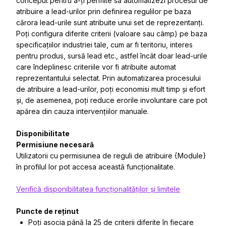
conceput pentru a-ți permite să automatizezi procesul de
atribuire a lead-urilor prin definirea regulilor pe baza
cărora lead-urile sunt atribuite unui set de reprezentanți.
Poți configura diferite criterii
(valoare sau câmp)
pe baza
specificațiilor industriei tale, cum ar fi teritoriu, interes
pentru produs, sursă lead etc., astfel încât doar lead-urile
care îndeplinesc criteriile vor fi atribuite automat
reprezentantului selectat. Prin automatizarea procesului
de atribuire a lead-urilor, poți economisi mult timp și efort
și, de asemenea, poți reduce erorile involuntare care pot
apărea din cauza intervențiilor manuale.
Disponibilitate
Permisiune necesară
Utilizatorii cu permisiunea de reguli de atribuire {Module}
în profilul lor pot accesa această funcționalitate.
Verifică disponibilitatea funcționalităților și limitele
Puncte de reținut
Poți asocia până la 25 de criterii diferite în fiecare