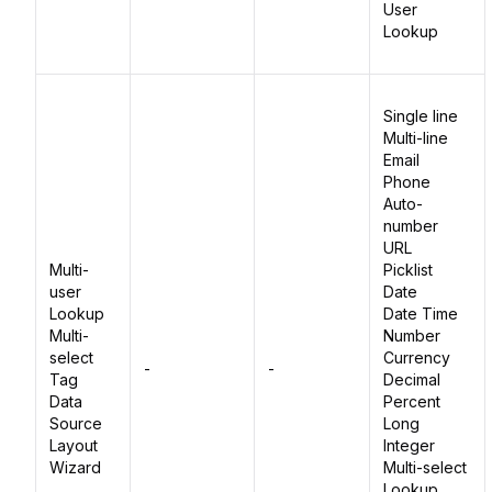
User
Lookup
Single line
Multi-line
Email
Phone
Auto-
number
URL
Multi-
Picklist
user
Date
Lookup
Date Time
Multi-
Number
select
Currency
-
-
Tag
Decimal
Data
Percent
Source
Long
Layout
Integer
Wizard
Multi-select
Lookup