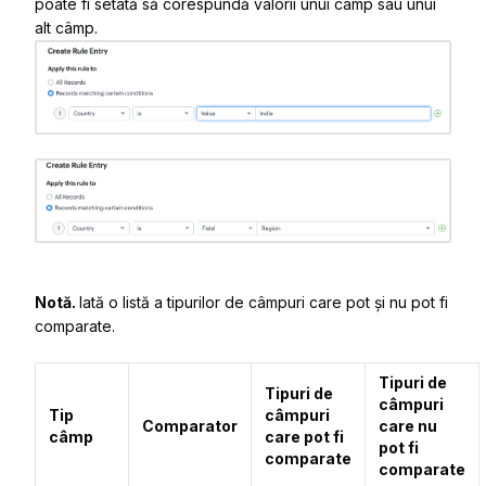
poate fi setată să corespundă valorii unui câmp sau unui
alt câmp.
Notă.
Iată o listă a tipurilor de câmpuri care pot și nu pot fi
comparate.
Tipuri de
Tipuri de
câmpuri
Tip
câmpuri
Comparator
care nu
câmp
care pot fi
pot fi
comparate
comparate