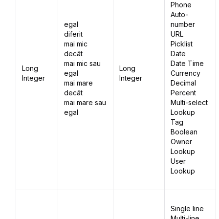
Phone
Auto-
egal
number
diferit
URL
mai mic
Picklist
decât
Date
mai mic sau
Date Time
Long
Long
egal
Currency
Integer
Integer
mai mare
Decimal
decât
Percent
mai mare sau
Multi-select
egal
Lookup
Tag
Boolean
Owner
Lookup
User
Lookup
Single line
Multi-line