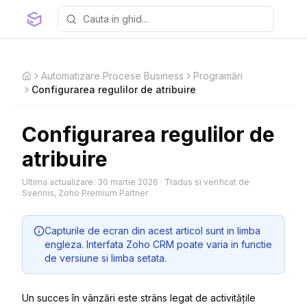
Automatizare Procese Business
Programări
Home
Configurarea regulilor de atribuire
Configurarea regulilor de
atribuire
Ultima actualizare:
30 martie 2026
·
Tradus si verificat de
Svennis, Zoho Premium Partner
Capturile de ecran din acest articol sunt in limba
engleza. Interfata Zoho CRM poate varia in functie
de versiune si limba setata.
Un succes în vânzări este strâns legat de activitățile