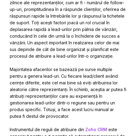
zilnice ale reprezentanților, cum ar fi - numărul de follow-
up-uri, promptitudinea în a răspunde clienților, oferirea de
răspunsuri rapide la întrebările lor și răspunsul la tichetele
de suport. Toți acești factori joacă un rol crucial în
deplasarea rapidă a lead-urilor prin pâlnia de vânzări,
conducând în cele din urmă la o închidere de succes a
vânzării. Un aspect important în realizarea celor de mai
sus depinde de cât de bine organizat și planificat este
procesul de atribuire a lead-urilor într-o organizație.
Majoritatea afacerilor se bazează pe surse multiple
pentru a genera lead-uri.
Cu fiecare lead/client având
cerințe diferite, este cel mai bine să eviți atribuirea lor
aleatorie către reprezentanți. În schimb, aceștia ar putea fi
atribuiți reprezentanților care au experiență în
gestionarea lead-urilor dintr-o regiune sau pentru un
produs specific. Totuși, a face acest lucru manual ar
putea fi destul de provocator.
Instrumentul de reguli de atribuire din
Zoho CRM
este