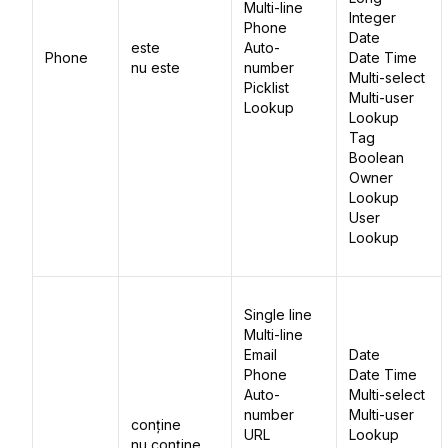
Multi-line
Integer
Phone
Date
este
Auto-
Phone
Date Time
nu este
number
Multi-select
Picklist
Multi-user
Lookup
Lookup
Tag
Boolean
Owner
Lookup
User
Lookup
Single line
Multi-line
Email
Date
Phone
Date Time
Auto-
Multi-select
number
Multi-user
conține
URL
Lookup
nu conține