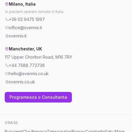
Milano, Italia
In prezent operam remote in Italia.
+39 02 9475 1997
office@svennis.it
svennis.it
Manchester, UK
117 Upper Chorlton Road, M16 7RY
+44 7588 772736
hello@svennis.co.uk
svennis.co.uk
Programeaza o Consultanta
ORASE
Bucuresti
Cluj-Napoca
Timisoara
Iasi
Brasov
Constanta
Satu Mare