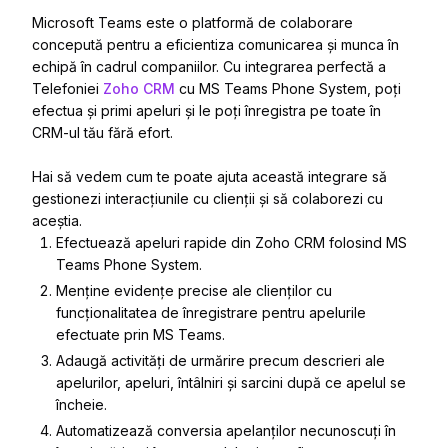
Microsoft Teams este o platformă de colaborare
concepută pentru a eficientiza comunicarea și munca în
echipă în cadrul companiilor. Cu integrarea perfectă a
Telefoniei
Zoho CRM
cu MS Teams Phone System, poți
efectua și primi apeluri și le poți înregistra pe toate în
CRM-ul tău fără efort.
Hai să vedem cum te poate ajuta această integrare să
gestionezi interacțiunile cu clienții și să colaborezi cu
aceștia.
Efectuează apeluri rapide din Zoho CRM folosind MS
Teams Phone System.
Menține evidențe precise ale clienților cu
funcționalitatea de înregistrare pentru apelurile
efectuate prin MS Teams.
Adaugă activități de urmărire precum descrieri ale
apelurilor, apeluri, întâlniri și sarcini după ce apelul se
încheie.
Automatizează conversia apelanților necunoscuți în