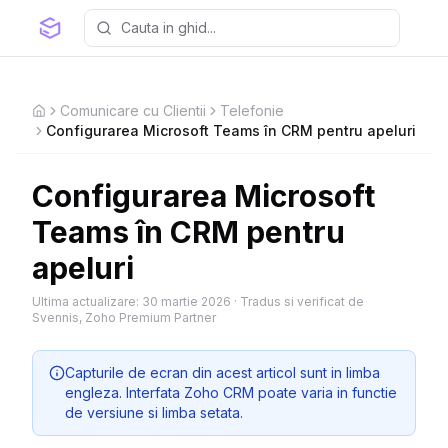
Comunicare cu Clientii
Telefonie
Home
Configurarea Microsoft Teams în CRM pentru apeluri
Configurarea Microsoft
Teams în CRM pentru
apeluri
Ultima actualizare:
30 martie 2026
·
Tradus si verificat de
Svennis, Zoho Premium Partner
Capturile de ecran din acest articol sunt in limba
engleza. Interfata Zoho CRM poate varia in functie
de versiune si limba setata.