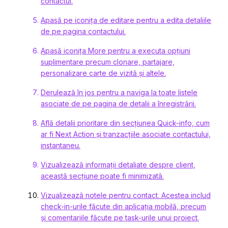
contactul.
Apasă pe iconița de editare pentru a edita detaliile
de pe pagina contactului.
Apasă iconița More pentru a executa opțiuni
suplimentare precum clonare, partajare,
personalizare carte de vizită și altele.
Derulează în jos pentru a naviga la toate listele
asociate de pe pagina de detalii a înregistrării.
Află detalii prioritare din secțiunea Quick-info, cum
ar fi Next Action și tranzacțiile asociate contactului,
instantaneu.
Vizualizează informații detaliate despre client,
această secțiune poate fi minimizată.
Vizualizează notele pentru contact. Acestea includ
check-in-urile făcute din aplicația mobilă, precum
și comentariile făcute pe task-urile unui proiect.