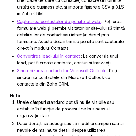
unei baze de date cu contacte, contacte din diferite
unități de business etc. și importa fișierele CSV și XLS
în Zoho CRM.
Capturarea contactelor de pe site-ul web
: Poți crea
formulare web și permite vizitatorilor site-ului să trimită
detaliile lor de contact sau întrebări direct prin
formulare. Aceste detalii trimise pe site sunt capturate
direct în modulul Contacts.
Convertirea lead-ului în contact
: La conversia unui
lead, pot fi create contacte, conturi și tranzacții.
Sincronizarea contactelor Microsoft Outlook
: Poți
sincroniza contactele din Microsoft Outlook cu
contactele din Zoho CRM.
Notă
Unele câmpuri standard pot să nu fie vizibile sau
editabile în funcție de procesul de business al
organizației tale.
Dacă dorești să adaugi sau să modifici câmpuri sau ai
nevoie de mai multe detalii despre utilizarea