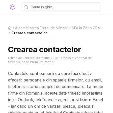
Automatizarea Forței de Vânzări
SFA în Zoho CRM
Home
Crearea contactelor
Crearea contactelor
Ultima actualizare:
30 martie 2026
·
Tradus si verificat de
Svennis, Zoho Premium Partner
Contactele sunt oamenii cu care faci efectiv
afaceri: persoanele din spatele firmelor, cu email,
telefon si istoric complet de comunicare. La multe
firme din Romania, aceste date traiesc imprastiate
intre Outlook, telefoanele agentilor si fisiere Excel
- iar cand un om de vanzari pleaca, pleaca si
relatiile odata cu el. Modulul Contacts aduce totul