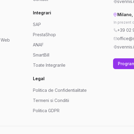
svennis.
Integrari
Milano, 
In prezent 
SAP
+39 02 
PrestaShop
office@s
e Web
ANAF
svennis.i
SmartBill
Progra
Toate Integrarile
Legal
Politica de Confidentialitate
Termeni si Conditii
Politica GDPR