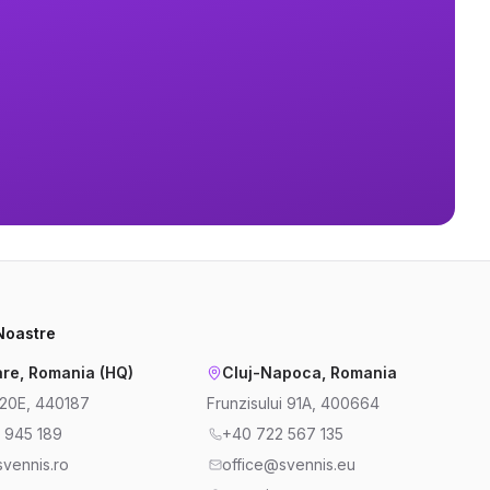
 Noastre
re, Romania (HQ)
Cluj-Napoca, Romania
220E, 440187
Frunzisului 91A, 400664
 945 189
+40 722 567 135
vennis.ro
office@svennis.eu