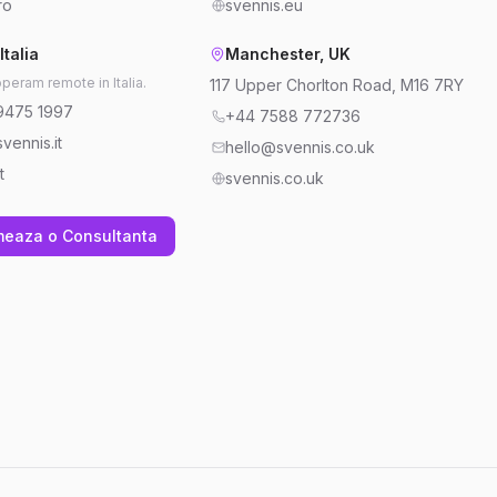
ro
svennis.eu
Italia
Manchester, UK
operam remote in Italia.
117 Upper Chorlton Road, M16 7RY
9475 1997
+44 7588 772736
vennis.it
hello@svennis.co.uk
t
svennis.co.uk
meaza o Consultanta