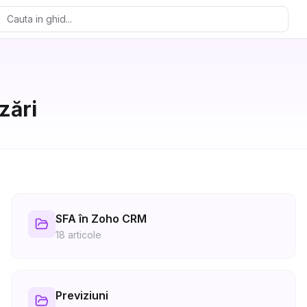
zări
SFA în Zoho CRM
18
articole
Previziuni