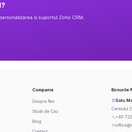
M?
 personalizarea si suportul Zoho CRM.
Companie
Birourile
Satu Ma
Despre Noi
Careiului 
Studii de Caz
+40 722
Blog
office@s
Contact