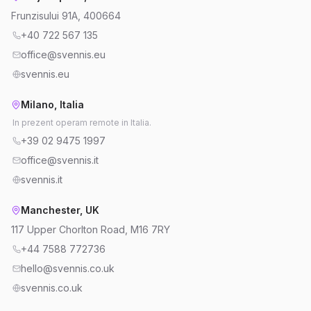
Frunzisului 91A, 400664
+40 722 567 135
office@svennis.eu
svennis.eu
Milano, Italia
In prezent operam remote in Italia.
+39 02 9475 1997
office@svennis.it
svennis.it
Manchester, UK
117 Upper Chorlton Road, M16 7RY
+44 7588 772736
hello@svennis.co.uk
svennis.co.uk