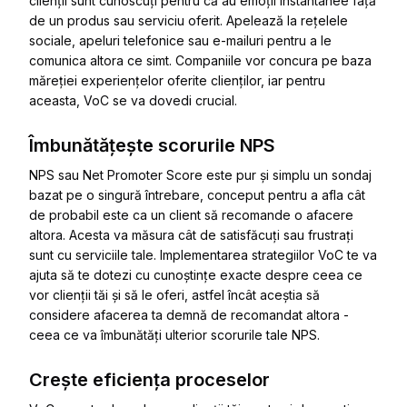
clienții sunt cunoscuți pentru că au emoții instantanee față
de un produs sau serviciu oferit. Apelează la rețelele
sociale, apeluri telefonice sau e-mailuri pentru a le
comunica altora ce simt. Companiile vor concura pe baza
măreției experiențelor oferite clienților, iar pentru
aceasta, VoC se va dovedi crucial.
Îmbunătățește scorurile NPS
NPS sau Net Promoter Score este pur și simplu un sondaj
bazat pe o singură întrebare, conceput pentru a afla cât
de probabil este ca un client să recomande o afacere
altora. Acesta va măsura cât de satisfăcuți sau frustrați
sunt cu serviciile tale. Implementarea strategiilor VoC te va
ajuta să te dotezi cu cunoștințe exacte despre ceea ce
vor clienții tăi și să le oferi, astfel încât aceștia să
considere afacerea ta demnă de recomandat altora -
ceea ce va îmbunătăți ulterior scorurile tale NPS.
Crește eficiența proceselor