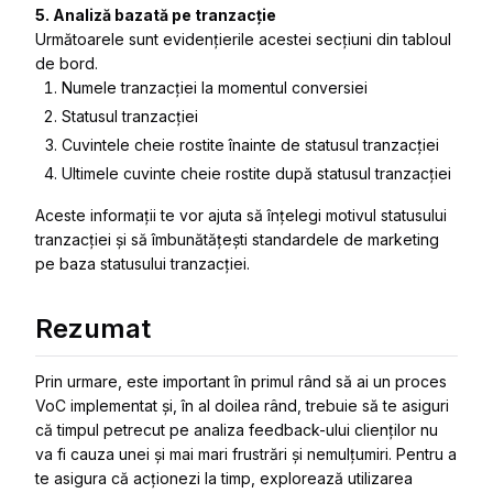
5. Analiză bazată pe tranzacție
Următoarele sunt evidențierile acestei secțiuni din tabloul
de bord.
Numele tranzacției la momentul conversiei
Statusul tranzacției
Cuvintele cheie rostite înainte de statusul tranzacției
Ultimele cuvinte cheie rostite după statusul tranzacției
Aceste informații te vor ajuta să înțelegi motivul statusului
tranzacției și să îmbunătățești standardele de marketing
pe baza statusului tranzacției.
Rezumat
Prin urmare, este important în primul rând să ai un proces
VoC implementat și, în al doilea rând, trebuie să te asiguri
că timpul petrecut pe analiza feedback-ului clienților nu
va fi cauza unei și mai mari frustrări și nemulțumiri. Pentru a
te asigura că acționezi la timp, explorează utilizarea