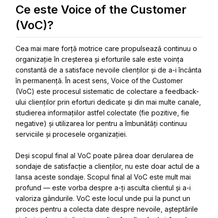
Ce este Voice of the Customer
(VoC)?
Cea mai mare forță motrice care propulsează continuu o
organizație în creșterea și eforturile sale este voința
constantă de a satisface nevoile clienților și de a-i încânta
în permanență. În acest sens, Voice of the Customer
(VoC) este procesul sistematic de colectare a feedback-
ului clienților prin eforturi dedicate și din mai multe canale,
studierea informațiilor astfel colectate (fie pozitive, fie
negative) și utilizarea lor pentru a îmbunătăți continuu
serviciile și procesele organizației.
Deși scopul final al VoC poate părea doar derularea de
sondaje de satisfacție a clienților, nu este doar actul de a
lansa aceste sondaje. Scopul final al VoC este mult mai
profund — este vorba despre a-ți asculta clientul și a-i
valoriza gândurile. VoC este locul unde pui la punct un
proces pentru a colecta date despre nevoile, așteptările