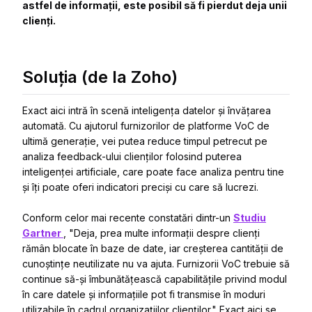
astfel de informații, este posibil să fi pierdut deja unii
clienți.
Soluția (de la Zoho)
Exact aici intră în scenă inteligența datelor și învățarea
automată. Cu ajutorul furnizorilor de platforme VoC de
ultimă generație, vei putea reduce timpul petrecut pe
analiza feedback-ului clienților folosind puterea
inteligenței artificiale, care poate face analiza pentru tine
și îți poate oferi indicatori preciși cu care să lucrezi.
Conform celor mai recente constatări dintr-un
Studiu
Gartner
, "Deja, prea multe informații despre clienți
rămân blocate în baze de date, iar creșterea cantității de
cunoștințe neutilizate nu va ajuta. Furnizorii VoC trebuie să
continue să-și îmbunătățească capabilitățile privind modul
în care datele și informațiile pot fi transmise în moduri
utilizabile în cadrul organizațiilor clienților." Exact aici se