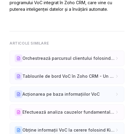
programului VoC integrat în Zoho CRM, care vine cu
puterea inteligenței datelor și a învățării automate.
ARTICOLE SIMILARE
Orchestrează parcursul clientului folosind CommandCenter în Zoho CRM
Tablourile de bord VoC în Zoho CRM - Un studiu detaliat
Acționarea pe baza informațiilor VoC
Efectuează analiza cauzelor fundamentale în VoC
Obține informații VoC la cerere folosind Kiosk