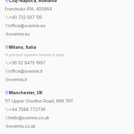
Cluj-Napoca, Romania
Frunzisului 91A, 400664
+40 722 567 135
office@svennis.eu
svennis.eu
Milano, Italia
In prezent operam remote in Italia.
+39 02 9475 1997
office@svennis.it
svennis.it
Manchester, UK
117 Upper Chorlton Road, M16 7RY
+44 7588 772736
hello@svennis.co.uk
svennis.co.uk