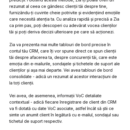
rezumat al ceea ce gândesc clienții tăi despre tine,
furnizându-ți cuvinte cheie potrivite și evidențiind emoțiile
care necesită atenția ta. Cu analiza rapidă și precisă a Zia
ca prim pas, poți descoperi cu adevărat vocea clienților
tăi și poți deriva decizii ulterioare pe care să acționezi.
Zia va prezenta mai multe tablouri de bord precise în
contul tău CRM, care îți vor spune direct ce spun clienții
tăi despre afacerea ta, despre concurenții tăi, care este
emoția din e-mailurile, sondajele și tichetele de suport ale
clienților și așa mai departe. Vei avea tablouri de bord
consolidate - adică un rezumat al acestor interacțiuni de
la toți clienții.
Vei avea, de asemenea, informații VoC detaliate
contextual - adică fiecare înregistrare de client din CRM
va fi dotată cu date VoC asociate, astfel încât să știi ce
simte un anumit client în legătură cu e-mailul, sondajul sau
tichetul de suport respectiv.