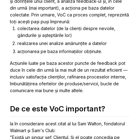
și dorințele unui client, a analiza feedback-ul și, în cele
din urmă (mai important), a acționa pe baza datelor
colectate. Prin urmare, VoC ca proces complet, reprezintă
toți acești pași puși împreună:
colectarea datelor (de la clienți despre nevoile,
gândurile și așteptările lor)
realizarea unei analize amănunțite a datelor
acționarea pe baza informațiilor obținute.
Acțiunile luate pe baza acestor puncte de feedback pot
duce în cele din urmă la mai mult de un rezultat eficient —
inclusiv satisfacția clienților, rafinarea proceselor interne,
îmbunătățirea ofertelor de produse/servicii, bucle de
comunicare mai bune și multe altele.
De ce este VoC important?
Ia în considerare acest citat al lui Sam Walton, fondatorul
Walmart și Sam's Club:
"Există un singur șef. Clientul. Și el poate concedia pe