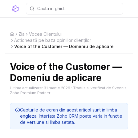
Zia
Vocea Clientului
Home
Acționează pe baza opiniilor clienților
Voice of the Customer — Domeniu de aplicare
Voice of the Customer —
Domeniu de aplicare
Ultima actualizare:
31 martie 2026
·
Tradus si verificat de Svennis,
Zoho Premium Partner
Capturile de ecran din acest articol sunt in limba
engleza. Interfata Zoho CRM poate varia in functie
de versiune si limba setata.