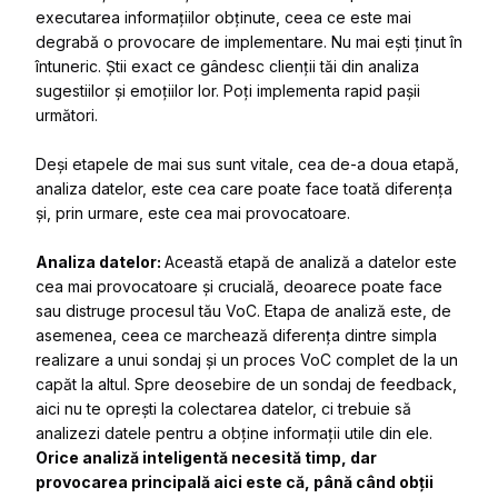
executarea informațiilor obținute, ceea ce este mai
degrabă o provocare de implementare. Nu mai ești ținut în
întuneric. Știi exact ce gândesc clienții tăi din analiza
sugestiilor și emoțiilor lor. Poți implementa rapid pașii
următori.
Deși etapele de mai sus sunt vitale, cea de-a doua etapă,
analiza datelor, este cea care poate face toată diferența
și, prin urmare, este cea mai provocatoare.
Analiza datelor:
Această etapă de analiză a datelor este
cea mai provocatoare și crucială, deoarece poate face
sau distruge procesul tău VoC. Etapa de analiză este, de
asemenea, ceea ce marchează diferența dintre simpla
realizare a unui sondaj și un proces VoC complet de la un
capăt la altul. Spre deosebire de un sondaj de feedback,
aici nu te oprești la colectarea datelor, ci trebuie să
analizezi datele pentru a obține informații utile din ele.
Orice analiză inteligentă necesită timp, dar
provocarea principală aici este că, până când obții