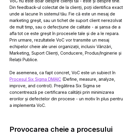
VoC nu este doar despre clienții tăi - este și despre tine.
Din feedback-ul colectat de la clienți, poți identifica exact
unde ai lacune în sistemul tău. Fie că este un mesaj de
marketing greșit, sau un tichet de suport client nerezolvat
de mult timp, sau o defecțiune de calitate - ai șansa de a
afla tot ce este greșit în procesele tale și de a le repara.
Prin urmare, rezultatele VoC vor transmite un mesaj
echipelor cheie ale unei organizații, inclusiv Vânzări,
Marketing, Suport Clienți, Conducere, Produs/Inginerie și
Relații Publice.
De asemenea, ca fapt concret, VoC este un subiect în
Procesul Six Sigma DMAIC
(Define, measure, analyze,
improve, and control). Pregătirea Six Sigma se
concentrează pe certificarea calității prin minimizarea
erorilor și defectelor din procese - un motiv în plus pentru
a implementa VoC.
Provocarea cheie a procesului