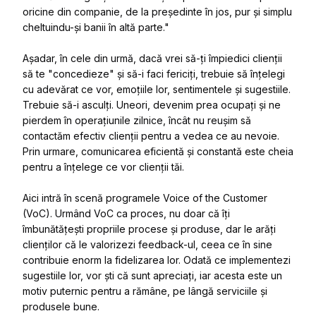
oricine din companie, de la președinte în jos, pur și simplu
cheltuindu-și banii în altă parte."
Așadar, în cele din urmă, dacă vrei să-ți împiedici clienții
să te "concedieze" și să-i faci fericiți, trebuie să înțelegi
cu adevărat ce vor, emoțiile lor, sentimentele și sugestiile.
Trebuie să-i asculți. Uneori, devenim prea ocupați și ne
pierdem în operațiunile zilnice, încât nu reușim să
contactăm efectiv clienții pentru a vedea ce au nevoie.
Prin urmare, comunicarea eficientă și constantă este cheia
pentru a înțelege ce vor clienții tăi.
Aici intră în scenă programele Voice of the Customer
(VoC). Urmând VoC ca proces, nu doar că îți
îmbunătățești propriile procese și produse, dar le arăți
clienților că le valorizezi feedback-ul, ceea ce în sine
contribuie enorm la fidelizarea lor. Odată ce implementezi
sugestiile lor, vor ști că sunt apreciați, iar acesta este un
motiv puternic pentru a rămâne, pe lângă serviciile și
produsele bune.