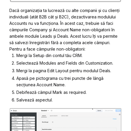
Dacă organizația ta lucrează
cu alte companii și
cu
clienți
individuali (
atât
B2B cât și B2C), dezactivarea modulului
Accounts
nu va funcționa
.
În acest caz, trebuie să faci
câmpurile
Company
și
Account Name
non-obligatorii în
ambele
module
Leads
și
Deals
.
Acest lucru îți va permite
să salvezi înregistrări fără a completa acele câmpuri
.
Pentru a face câmpurile non-obligatorii
:
Mergi la
Setup
din contul tău CRM.
Selectează
Modules and Fields
din
Customization
.
Mergi la pagina
Edit Layout
pentru modulul
Deals
.
Apasă pe
pictograma
cu trei puncte
de lângă
secțiunea
Account Name
.
Debifează câmpul
M
ark as required
.
Salvează aspectul
.