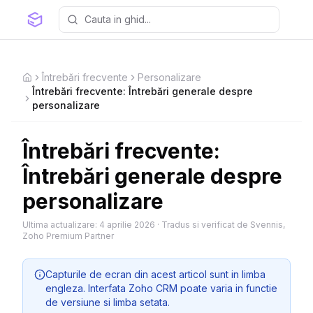
Întrebări frecvente
Personalizare
Home
Întrebări frecvente: Întrebări generale despre
personalizare
Întrebări frecvente:
Întrebări generale despre
personalizare
Ultima actualizare:
4 aprilie 2026
·
Tradus si verificat de Svennis,
Zoho Premium Partner
Capturile de ecran din acest articol sunt in limba
engleza. Interfata Zoho CRM poate varia in functie
de versiune si limba setata.