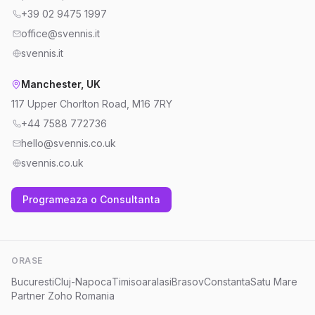
+39 02 9475 1997
office@svennis.it
svennis.it
Manchester, UK
117 Upper Chorlton Road, M16 7RY
+44 7588 772736
hello@svennis.co.uk
svennis.co.uk
Programeaza o Consultanta
ORASE
Bucuresti
Cluj-Napoca
Timisoara
Iasi
Brasov
Constanta
Satu Mare
Partner Zoho Romania