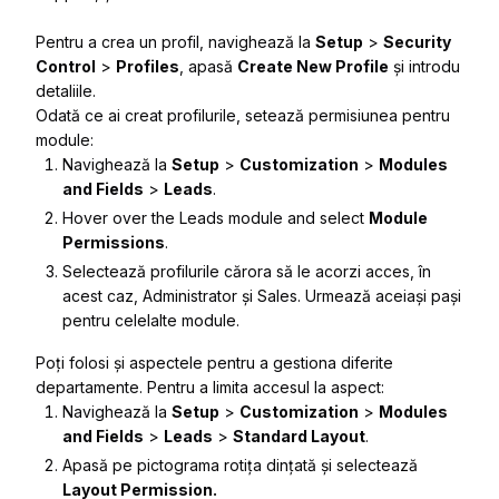
Pentru a crea un profil, navighează la
Setup
>
Security
Control
>
Profiles
, apasă
Create New Profile
și introdu
detaliile.
Odată ce ai creat profilurile, setează permisiunea pentru
module:
Navighează la
Setup
>
Customization
>
Modules
and Fields
>
Leads
.
Hover over the
Leads
module and select
Module
Permissions
.
Selectează profilurile cărora să le acorzi acces, în
acest caz, Administrator și Sales. Urmează aceiași pași
pentru celelalte module.
Poți folosi și aspectele pentru a gestiona diferite
departamente. Pentru a limita accesul la aspect:
Navighează la
Setup
>
Customization
>
Modules
and Fields
>
Leads
>
Standard Layout
.
Apasă pe pictograma rotița dințată și selectează
Layout Permission.