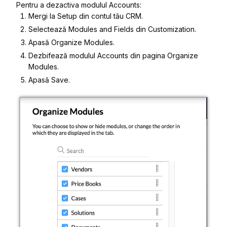
Pentru a dezactiva modulul
Accounts
:
Mergi la
Setup
din contul tău CRM.
S
electează
Modules and Fields
din
Customization
.
Apasă
Organize
M
odule
s
.
D
ezbifeaz
ă modulul
Accounts
din pagina
Organize
Modules
.
Apasă
Save
.