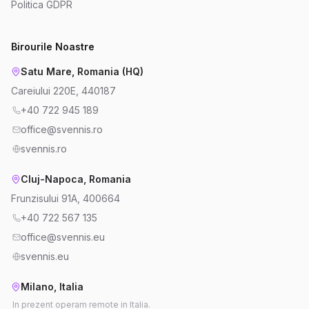
Politica GDPR
Birourile Noastre
Satu Mare, Romania (HQ)
Careiului 220E, 440187
+40 722 945 189
office@svennis.ro
svennis.ro
Cluj-Napoca, Romania
Frunzisului 91A, 400664
+40 722 567 135
office@svennis.eu
svennis.eu
Milano, Italia
In prezent operam remote in Italia.