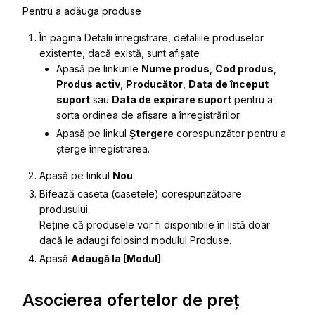
Pentru a adăuga produse
În pagina
Detalii înregistrare
, detaliile produselor
existente, dacă există, sunt afișate
Apasă pe linkurile
Nume produs
,
Cod produs
,
Produs activ
,
Producător
,
Data de început
suport
sau
Data de expirare suport
pentru a
sorta ordinea de afișare a înregistrărilor.
Apasă pe linkul
Ștergere
corespunzător pentru a
șterge înregistrarea.
Apasă pe linkul
Nou
.
Bifează caseta (casetele) corespunzătoare
produsului.
Reține că produsele vor fi disponibile în listă doar
dacă le adaugi folosind modulul
Produse
.
Apasă
Adaugă la [Modul]
.
Asocierea ofertelor de preț