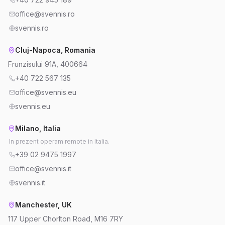
office@svennis.ro
svennis.ro
Cluj-Napoca, Romania
Frunzisului 91A, 400664
+40 722 567 135
office@svennis.eu
svennis.eu
Milano, Italia
In prezent operam remote in Italia.
+39 02 9475 1997
office@svennis.it
svennis.it
Manchester, UK
117 Upper Chorlton Road, M16 7RY