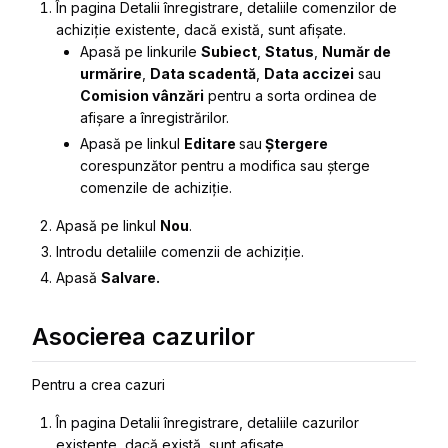
În pagina
Detalii înregistrare
, detaliile comenzilor de
achiziție existente, dacă există, sunt afișate.
Apasă pe linkurile
Subiect
,
Status
,
Număr de
urmărire
,
Data scadentă
,
Data accizei
sau
Comision vânzări
pentru a sorta ordinea de
afișare a înregistrărilor.
Apasă pe linkul
Editare
sau
Ștergere
corespunzător pentru a modifica sau șterge
comenzile de achiziție.
Apasă pe linkul
Nou
.
Introdu detaliile comenzii de achiziție.
Apasă
Salvare.
Asocierea cazurilor
Pentru a crea cazuri
În pagina
Detalii înregistrare
, detaliile cazurilor
existente, dacă există, sunt afișate.