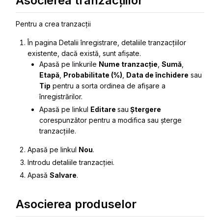
Asocierea tranzacțiilor
Pentru a crea tranzacții
În pagina
Detalii înregistrare
, detaliile tranzacțiilor
existente, dacă există, sunt afișate.
Apasă pe linkurile
Nume tranzacție
,
Sumă
,
Etapă
,
Probabilitate (%)
,
Data de închidere
sau
Tip
pentru a sorta ordinea de afișare a
înregistrărilor.
Apasă pe linkul
Editare
sau
Ștergere
corespunzător pentru a modifica sau șterge
tranzacțiile.
Apasă pe linkul
Nou
.
Introdu detaliile tranzacției.
Apasă
Salvare
.
Asocierea produselor