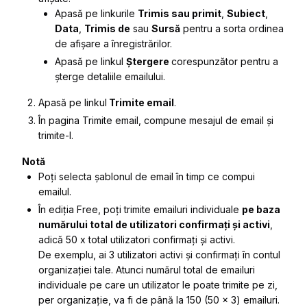
Apasă pe linkurile
Trimis sau primit
,
Subiect
,
Data
,
Trimis de
sau
Sursă
pentru a sorta ordinea
de afișare a înregistrărilor.
Apasă pe linkul
Ștergere
corespunzător pentru a
șterge detaliile emailului.
Apasă pe linkul
Trimite email
.
În pagina
Trimite email
, compune mesajul de email și
trimite-l.
Notă
Poți selecta șablonul de email în timp ce compui
emailul.
În ediția Free, poți trimite emailuri individuale
pe baza
numărului total de utilizatori confirmați și activi
,
adică 50 x total utilizatori confirmați și activi.
De exemplu, ai 3 utilizatori activi și confirmați în contul
organizației tale. Atunci numărul total de emailuri
individuale pe care un utilizator le poate trimite pe zi,
per organizație, va fi de până la 150 (50 x 3) emailuri.