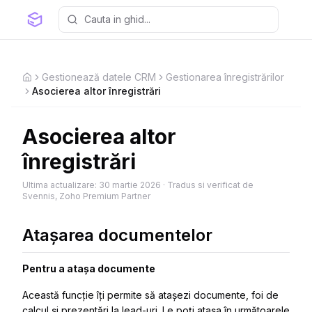
Gestionează datele CRM
Gestionarea înregistrărilor
Home
Asocierea altor înregistrări
Asocierea altor
înregistrări
Ultima actualizare:
30 martie 2026
·
Tradus si verificat de
Svennis, Zoho Premium Partner
Atașarea documentelor
Pentru a atașa documente
Această funcție îți permite să atașezi documente, foi de
calcul și prezentări la lead-uri. Le poți atașa în următoarele