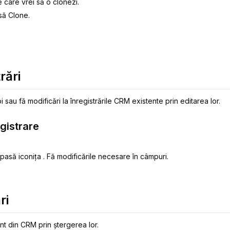
 care vrei să o clonezi.
să Clone.
rări
i sau fă modificări la înregistrările CRM existente prin editarea lor.
egistrare
pasă iconița . Fă modificările necesare în câmpuri.
ri
nt din CRM prin ștergerea lor.