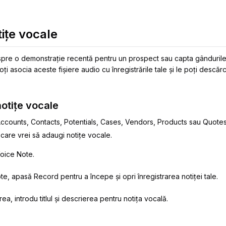
tițe vocale
espre o demonstrație recentă pentru un prospect sau capta gândurile
oți asocia aceste fișiere audio cu înregistrările tale și le poți descărc
notițe vocale
Accounts, Contacts, Potentials, Cases, Vendors, Products sau Quotes
 care vrei să adaugi notițe vocale.
oice Note.
e, apasă Record pentru a începe și opri înregistrarea notiței tale.
ea, introdu titlul și descrierea pentru notița vocală.