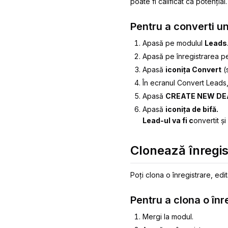
poate fi calificat ca potențial
Pentru a converti un
Apasă pe modulul
Leads
Apasă pe înregistrarea pe
Apasă
iconița Convert
(
În ecranul Convert Leads,
Apasă
CREATE NEW DE
Apasă
iconița de bifă.
Lead-ul va fi c
onvertit și
Clonează înregis
Poți clona o înregistrare, edit
Pentru a clona o înr
Mergi la modul.