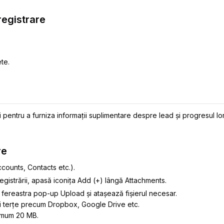
registrare
te.
ri pentru a furniza informații suplimentare despre lead și progresul lo
re
counts, Contacts etc.).
egistrării, apasă iconița Add (+) lângă Attachments.
fereastra pop-up Upload și atașează fișierul necesar.
ații terțe precum Dropbox, Google Drive etc.
ximum 20 MB.