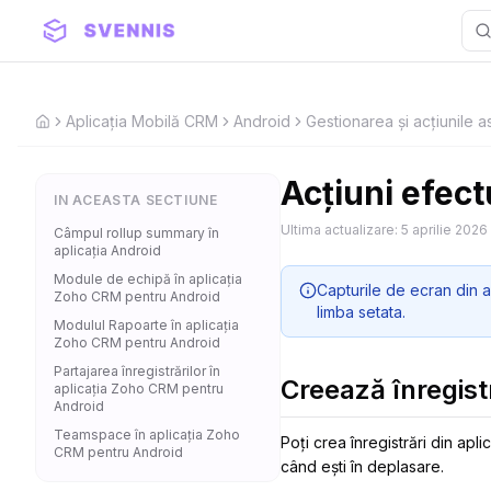
Aplicația Mobilă CRM
Android
Gestionarea și acțiunile as
Home
Acțiuni efect
IN ACEASTA SECTIUNE
Ultima actualizare:
5 aprilie 2026
Câmpul rollup summary în
aplicația Android
Module de echipă în aplicația
Capturile de ecran din a
Zoho CRM pentru Android
limba setata.
Modulul Rapoarte în aplicația
Zoho CRM pentru Android
Partajarea înregistrărilor în
Creează înregist
aplicația Zoho CRM pentru
Android
Teamspace în aplicația Zoho
Poți crea înregistrări din apl
CRM pentru Android
când ești în deplasare.