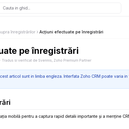
upra înregistrărilor
Acțiuni efectuate pe înregistrări
uate pe înregistrări
·
Tradus si verificat de Svennis, Zoho Premium Partner
cest articol sunt in limba engleza. Interfata Zoho CRM poate varia in 
rări
icația mobilă pentru a captura rapid detalii importante și a menține CR