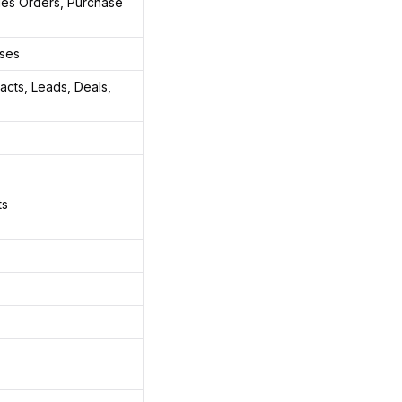
ales Orders, Purchase
ases
acts, Leads, Deals,
ts