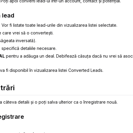
. Poți apoi converti lead-ul într-un account, contact și potențial.
 lead
. Vor fi listate toate lead-urile din vizualizarea listei selectate.
 care vrei să o convertești.
săgeata inversată).
 specifică detaliile necesare.
AL
pentru a adăuga un deal. Debifează căsuța dacă nu vrei să asoci
 va fi disponibil în vizualizarea listei Converted Leads.
trări
a câteva detalii și o poți salva ulterior ca o înregistrare nouă.
egistrare