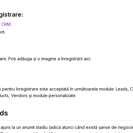
gistrare:
 CRM
.
it.
re. Poți adăuga și o imagine a înregistrării aici.
 pentru înregistrare este acceptată în următoarele module:
Leads, C
ducts, Vendors și module personalizate.
ads
 ajuns la un anumit stadiu (adică atunci când există șanse de negocie