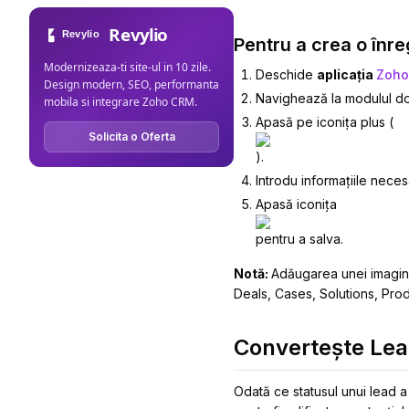
Revylio
Pentru a crea o înre
Modernizeaza-ti site-ul in 10 zile.
Deschide
aplicația
Zoho
Design modern, SEO, performanta
Navighează la modulul dor
mobila si integrare Zoho CRM.
Apasă pe iconița plus (
Solicita o Oferta
).
Introdu informațiile necesa
Apasă iconița
pentru a salva.
Notă:
Adăugarea unei imagini
Deals, Cases, Solutions, Pro
Convertește Le
Odată ce statusul unui lead a