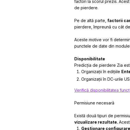
factori la scorul prezis. Aces
de pierdere.
Pe de altă parte,
factorii ca
pierdere, împreună cu cât de 
Aceste motive vor fi determin
punctele de date din modulel
Disponibilitate
Predicția de pierdere Zia est
Organizații în edițiile
Ente
Organizații în DC-urile US
Verifică disponibilitatea funcții
Permisiune necesară
Există două tipuri de permisi
vizualizare rezultate.
Aceste
Gestionare configurar