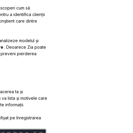
descoperi cum să
tru a identifica clienții
nștient care dintre
analizeze modelul și
ere
. Deoarece Zia poate
ți preveni pierderea
acerea ta și
 va lista și motivele care
e informații.
fișat pe înregistrarea