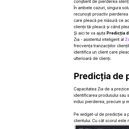
conștient de pierderea silen
În ambele cazuri, singura sol
recunoști proactiv pierderea î
care pleacă pe măsură ce ace
clienții tăi pleacă și când pl
Și aici te va ajuta
Predicția d
Zia - asistentul inteligent al
Z
frecvența tranzacțiilor clienți
identifica un client care plea
ulterioară de clienți.
Predicția de p
Capacitatea Zia de a prezice 
identificarea produsului sau s
induc pierderea, precum și mot
Pe widget-ul de predicție a p
clientului. Cu cât scorul este