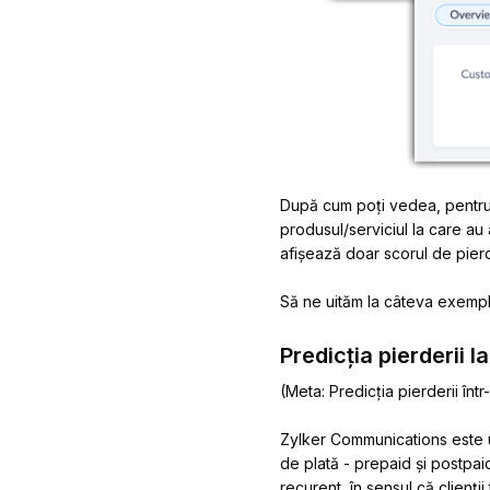
După cum poți vedea, pentru 
produsul/serviciul la care a
afișează doar scorul de pier
Să ne uităm la câteva exempl
Predicția pierderii 
(Meta: Predicția pierderii î
Zylker Communications este un
de plată - prepaid și postpaid
recurent, în sensul că clienț