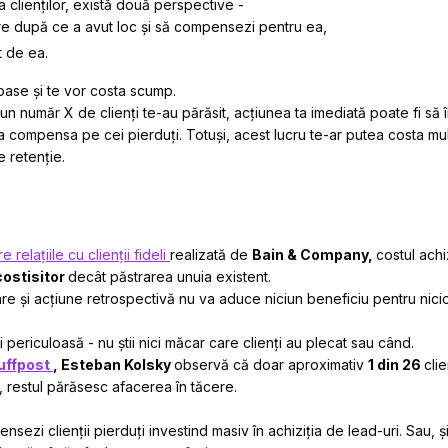
 clienților, există două perspective -
ere după ce a avut loc și să compensezi pentru ea,
t de ea.
oase și te vor costa scump.
n număr X de clienți te-au părăsit, acțiunea ta imediată poate fi să î
 a compensa pe cei pierduți. Totuși, acest lucru te-ar putea costa mult
e retenție.
 relațiile cu clienții fideli
realizată de
Bain & Company,
costul achiz
costisitor
decât păstrarea unuia existent.
re și acțiune retrospectivă nu va aduce niciun beneficiu pentru nici
i periculoasă - nu știi nici măcar care clienți au plecat sau când.
uffpost
,
Esteban Kolsky
observă că doar aproximativ
1 din 26
cli
 restul părăsesc afacerea în tăcere.
sezi clienții pierduți investind masiv în achiziția de lead-uri. Sau, și