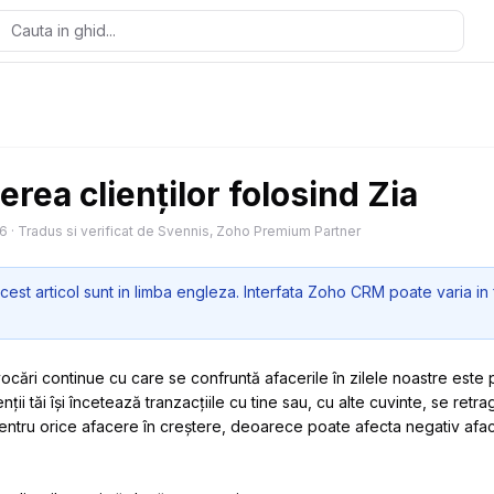
erea clienților folosind Zia
26
·
Tradus si verificat de Svennis, Zoho Premium Partner
cest articol sunt in limba engleza. Interfata Zoho CRM poate varia in 
ocări continue cu care se confruntă afacerile în zilele noastre este p
ții tăi își încetează tranzacțiile cu tine sau, cu alte cuvinte, se retra
ntru orice afacere în creștere, deoarece poate afecta negativ afacer