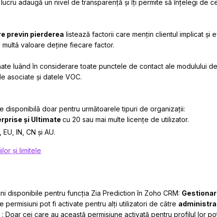
t lucru adaugă un nivel de transparență și îți permite să înțelegi de ce
re previn pierderea
listează factorii care mențin clientul implicat și e
multă valoare deține fiecare factor.
ate luând în considerare toate punctele de contact ale modulului de c
e asociate și datele VOC.
e disponibilă doar pentru următoarele tipuri de organizații:
rprise și Ultimate
cu 20 sau mai multe licențe de utilizator.
, EU, IN, CN și AU.
lor și limitele
uni disponibile pentru funcția Zia Prediction în Zoho CRM:
G
estionar
 permisiuni pot fi activate pentru alți utilizatori de către
administra
e
: Doar cei care au această permisiune activată pentru profilul lor pot