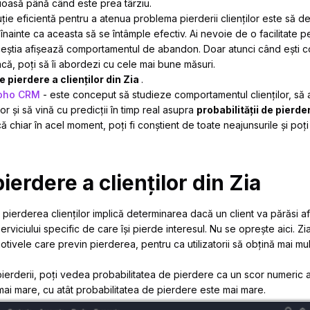
țioasă până când este prea târziu.
uție eficientă pentru a atenua problema pierderii clienților este să 
nainte ca aceasta să se întâmple efectiv. Ai nevoie de o facilitate pen
știa afișează comportamentul de abandon. Doar atunci când ești co
eacă, poți să îi abordezi cu cele mai bune măsuri.
e pierdere a clienților din Zia
.
oho CRM
- este conceput să studieze comportamentul clienților, să 
lor și să vină cu predicții în timp real asupra
probabilității de pierd
că chiar în acel moment, poți fi conștient de toate neajunsurile și po
ierdere a clienților din Zia
pierderea clienților implică determinarea dacă un client va părăsi af
erviciului specific de care își pierde interesul. Nu se oprește aici. Zia
ivele care previn pierderea, pentru ca utilizatorii să obțină mai mult
ierderii, poți vedea probabilitatea de pierdere ca un scor numeric a
 mai mare, cu atât probabilitatea de pierdere este mai mare.