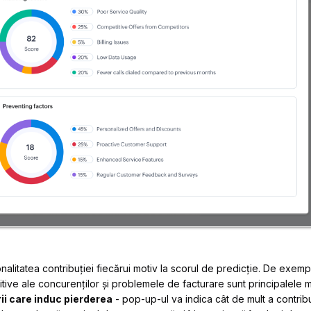
alitatea contribuției fiecărui motiv la scorul de predicție. De exemp
titive ale concurenților și problemele de facturare sunt principalele
ii care induc pierderea
- pop-up-ul va indica cât de mult a contribu