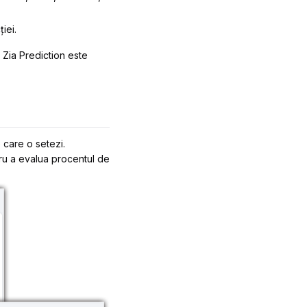
iei.
d Zia Prediction este
e care o setezi.
ru a evalua procentul de