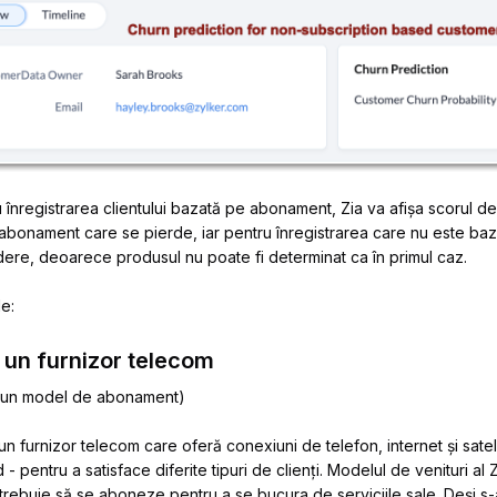
înregistrarea clientului bazată pe abonament, Zia va afișa scorul de
u abonament care se pierde, iar pentru înregistrarea care nu este b
dere, deoarece produsul nu poate fi determinat ca în primul caz.
e:
la un furnizor telecom
ntr-un model de abonament)
 furnizor telecom care oferă conexiuni de telefon, internet și sate
 - pentru a satisface diferite tipuri de clienți. Modelul de venituri al 
ii trebuie să se aboneze pentru a se bucura de serviciile sale. Deși 