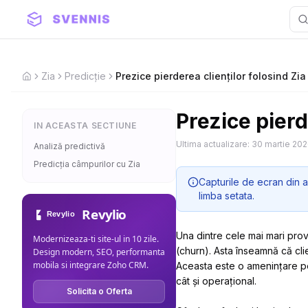
Zia
Predicție
Prezice pierderea clienților folosind Zia
Home
Prezice pierd
IN ACEASTA SECTIUNE
Ultima actualizare:
30 martie 20
Analiză predictivă
Predicția câmpurilor cu Zia
Capturile de ecran din a
limba setata.
Revylio
Una dintre cele mai mari prov
Modernizeaza-ti site-ul in 10 zile.
(churn). Asta înseamnă că clien
Design modern, SEO, performanta
mobila si integrare Zoho CRM.
Aceasta este o amenințare pe
cât și operațional.
Solicita o Oferta