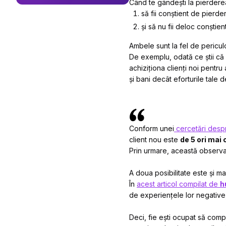
Când te gândești la pierderea
să fii conștient de pierd
și să nu fii deloc conștien
Ambele sunt la fel de pericul
De exemplu, odată ce știi că u
achiziționa clienți noi pentru
și bani decât eforturile tale d
Conform unei
cercetări despre
client nou este
de 5 ori mai 
Prin urmare, această observa
A doua posibilitate este și ma
În
acest articol compilat de
h
de experiențele lor negative,
Deci, fie ești ocupat să compen