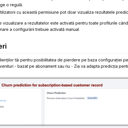
rge o regulă.
Utilizatorii cu această permisiune pot doar vizualiza rezultatele predicț
de vizualizare a rezultatelor este activată pentru toate profilurile cân
nare a configurării trebuie activată manual.
eri
clienților tăi pentru posibilitatea de pierdere pe baza configurației p
 venituri - bazat pe abonament sau nu - Zia va adapta predicția pent