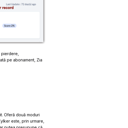
 pierdere,
azată pe abonament, Zia
lit. Oferă două moduri
Zylker este, prin urmare,
s-ar putea presupune că