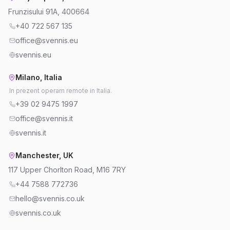
Frunzisului 91A, 400664
+40 722 567 135
office@svennis.eu
svennis.eu
Milano, Italia
In prezent operam remote in Italia.
+39 02 9475 1997
office@svennis.it
svennis.it
Manchester, UK
117 Upper Chorlton Road, M16 7RY
+44 7588 772736
hello@svennis.co.uk
svennis.co.uk