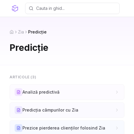
Zia
Predicție
Home
Predicție
ARTICOLE (
3
)
Analiză predictivă
Predicția câmpurilor cu Zia
Prezice pierderea clienților folosind Zia