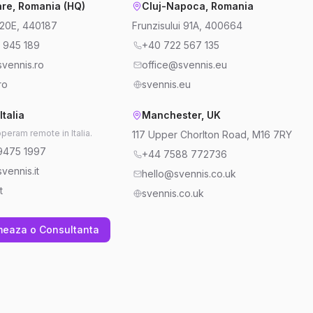
re, Romania (HQ)
Cluj-Napoca, Romania
220E, 440187
Frunzisului 91A, 400664
 945 189
+40 722 567 135
vennis.ro
office@svennis.eu
ro
svennis.eu
Italia
Manchester, UK
operam remote in Italia.
117 Upper Chorlton Road, M16 7RY
9475 1997
+44 7588 772736
vennis.it
hello@svennis.co.uk
t
svennis.co.uk
meaza o Consultanta