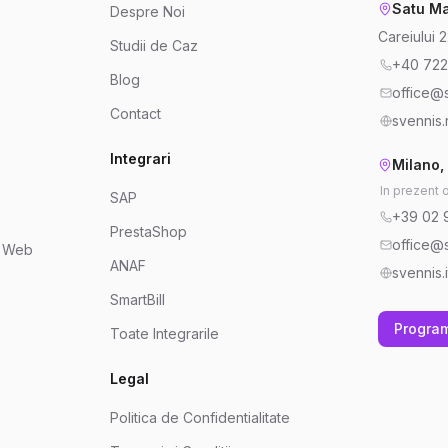
Satu Ma
Despre Noi
Careiului 
Studii de Caz
+40 722
Blog
office@s
Contact
svennis.
Integrari
Milano, 
In prezent 
SAP
+39 02 
PrestaShop
office@s
e Web
ANAF
svennis.i
SmartBill
Progra
Toate Integrarile
Legal
Politica de Confidentialitate