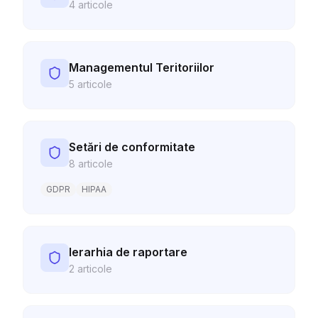
4
articole
Managementul Teritoriilor
5
articole
Setări de conformitate
8
articole
GDPR
HIPAA
Ierarhia de raportare
2
articole