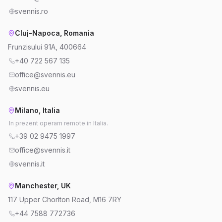
svennis.ro
Cluj-Napoca, Romania
Frunzisului 91A, 400664
+40 722 567 135
office@svennis.eu
svennis.eu
Milano, Italia
In prezent operam remote in Italia.
+39 02 9475 1997
office@svennis.it
svennis.it
Manchester, UK
117 Upper Chorlton Road, M16 7RY
+44 7588 772736