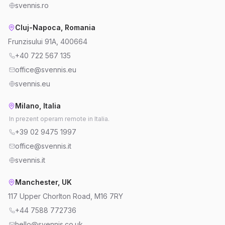
svennis.ro
Cluj-Napoca, Romania
Frunzisului 91A, 400664
+40 722 567 135
office@svennis.eu
svennis.eu
Milano, Italia
In prezent operam remote in Italia.
+39 02 9475 1997
office@svennis.it
svennis.it
Manchester, UK
117 Upper Chorlton Road, M16 7RY
+44 7588 772736
hello@svennis.co.uk