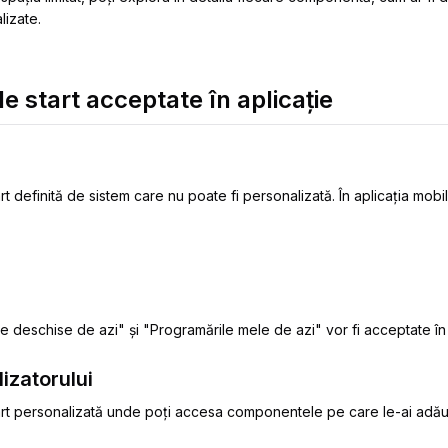
lizate.
de start acceptate în aplicație
 definită de sistem care nu poate fi personalizată. În aplicația mobil
le deschise de azi
" și "
Programările mele de azi
" vor fi acceptate în 
lizatorului
art personalizată unde poți accesa componentele pe care le-ai adău