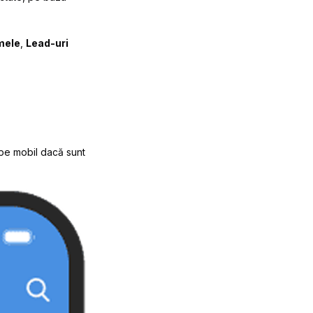
mele
,
Lead-uri
 pe mobil dacă sunt