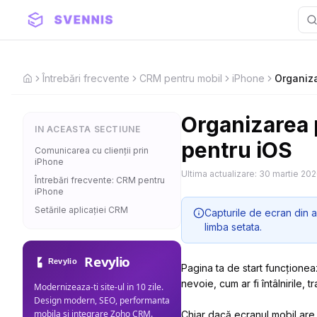
Întrebări frecvente
CRM pentru mobil
iPhone
Organiza
Home
Organizarea p
IN ACEASTA SECTIUNE
pentru iOS
Comunicarea cu clienții prin
iPhone
Ultima actualizare:
30 martie 20
Întrebări frecvente: CRM pentru
iPhone
Setările aplicației CRM
Capturile de ecran din a
limba setata.
Revylio
Pagina ta de start funcționea
nevoie, cum ar fi întâlnirile, tr
Modernizeaza-ti site-ul in 10 zile.
Design modern, SEO, performanta
mobila si integrare Zoho CRM.
Chiar dacă ecranul mobil are 