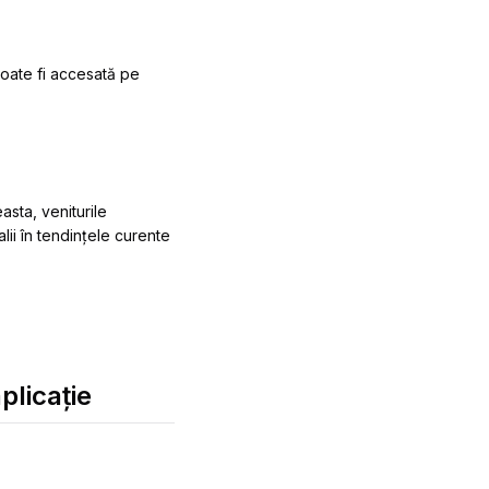
 poate fi accesată pe
asta, veniturile
lii în tendințele curente
plicație