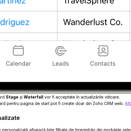
ard
Stage
și
Waterfall
vor fi acceptate în actualizările viitoare.
d pentru pagina de start pot fi create doar din Zoho CRM web.
Afl
nalizate
ersonalizată afișează liste filtrate de înregistrări din modulele sel