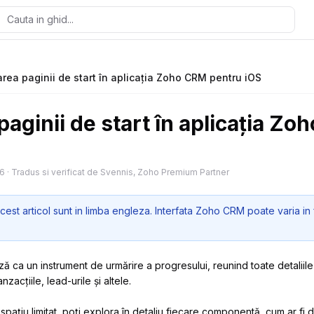
rea paginii de start în aplicația Zoho CRM pentru iOS
aginii de start în aplicația Z
26
·
Tradus si verificat de Svennis, Zoho Premium Partner
cest articol sunt in limba engleza. Interfata Zoho CRM poate varia in 
ză ca un instrument de urmărire a progresului, reunind toate detaliil
anzacțiile, lead-urile și altele.
spațiu limitat, poți explora în detaliu fiecare componentă, cum ar fi