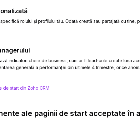
sonalizată
pecifică rolului și profilului tău. Odată creată sau partajată cu tine,
anagerului
ază indicatori cheie de business, cum ar fi lead-urile create luna ace
entarea generală a performanței din ultimele 4 trimestre, orice anoma
le de start din Zoho CRM
ente ale paginii de start acceptate în a