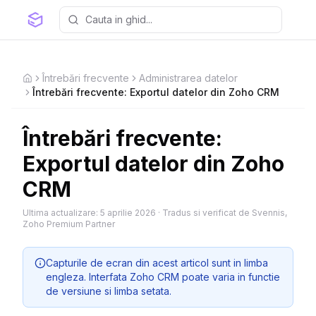
Întrebări frecvente
Administrarea datelor
Home
Întrebări frecvente: Exportul datelor din Zoho CRM
Întrebări frecvente:
Exportul datelor din Zoho
CRM
Ultima actualizare:
5 aprilie 2026
·
Tradus si verificat de Svennis,
Zoho Premium Partner
Capturile de ecran din acest articol sunt in limba
engleza. Interfata Zoho CRM poate varia in functie
de versiune si limba setata.