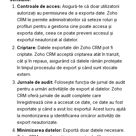
Controale de acces:
Asigură-te că doar utilizatorii
autorizați au permisiunea de a exporta date. Zoho
CRM le permite administratorilor să seteze roluri și
profiluri pentru a gestiona cine poate accesa și
exporta date, ceea ce poate preveni accesul și
exportul neautorizat al datelor.
Criptare:
Datele exportate din Zoho CRM pot fi
criptate. Zoho CRM acceptă criptarea atât în tranzit,
cât și în repaus, asigurând că datele rămân protejate
în timpul procesului de export și când sunt stocate
extern.
Jurnale de audit:
Folosește funcția de jurnal de audit
pentru a urmări activitățile de export al datelor. Zoho
CRM oferă jurnale de audit complete care
înregistrează cine a accesat ce date, ce date au fost
exportate și când a avut loc exportul. Acest lucru ajută
la monitorizarea și identificarea oricăror activități de
export neautorizate.
Minimizarea datelor:
Exportă doar datele necesare.