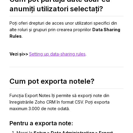
anumiți utilizatori selectați?
Poți oferi drepturi de acces unor utilizatori specifici din
alte roluri și grupuri prin crearea propriilor
Data Sharing
Rules
.
Vezi și>>
Setting up data-sharing rules
.
Cum pot exporta notele?
Funcția Export Notes îți permite să exporți note din
înregistrările Zoho CRM în format CSV. Poți exporta
maximum 3.000 de note odată.
Pentru a exporta note:
Mergi la
Setup > Data Administration > Export
.