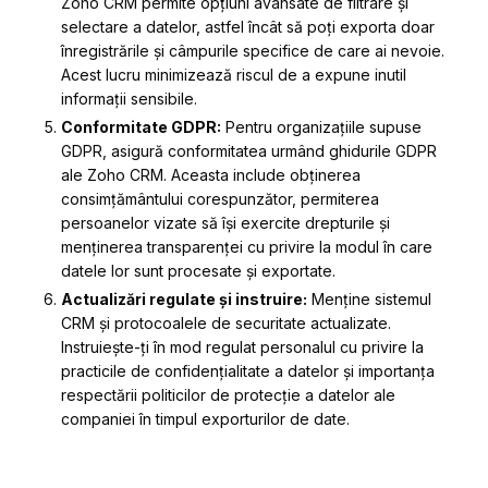
Zoho CRM permite opțiuni avansate de filtrare și
selectare a datelor, astfel încât să poți exporta doar
înregistrările și câmpurile specifice de care ai nevoie.
Acest lucru minimizează riscul de a expune inutil
informații sensibile.
Conformitate GDPR:
Pentru organizațiile supuse
GDPR, asigură conformitatea urmând ghidurile GDPR
ale Zoho CRM. Aceasta include obținerea
consimțământului corespunzător, permiterea
persoanelor vizate să își exercite drepturile și
menținerea transparenței cu privire la modul în care
datele lor sunt procesate și exportate.
Actualizări regulate și instruire:
Menține sistemul
CRM și protocoalele de securitate actualizate.
Instruiește-ți în mod regulat personalul cu privire la
practicile de confidențialitate a datelor și importanța
respectării politicilor de protecție a datelor ale
companiei în timpul exporturilor de date.