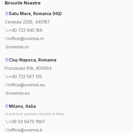
Birourile Noastre
Satu Mare, Romania (HQ)
Careiului 220E, 440187
+40 722 945 189
office@svennis.ro
svennis.ro
Cluj-Napoca, Romania
Frunzisului 91A, 400664
+40 722 567 135
office@svennis.eu
svennis.eu
Milano, Italia
In prezent operam remote in Italia.
+39 02 9475 1997
office@svennis.it