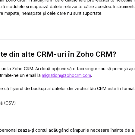
ă modulele și mapează datele relevante către acestea. Instrumentul 
ere mapate, nemapate și cele care nu sunt suportate.
ate din alte CRM-uri în Zoho CRM?
uri la Zoho CRM. Ai două opțiuni: să o faci singur sau să primești ajut
trimite-ne un email la
migration@zohocrm.com
.
te că fișierul de backup al datelor din vechiul tău CRM este în format
ulă (CSV)
, personalizează-ți contul adăugând câmpurile necesare înainte de a 