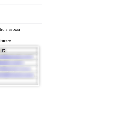
tru a asocia
istrare.