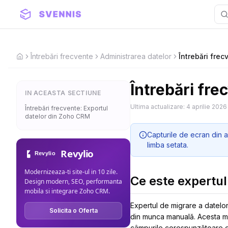
Întrebări frecvente
Administrarea datelor
Întrebări frec
Home
Întrebări fre
IN ACEASTA SECTIUNE
Ultima actualizare:
4 aprilie 2026
Întrebări frecvente: Exportul
datelor din Zoho CRM
Capturile de ecran din a
limba setata.
Revylio
Modernizeaza-ti site-ul in 10 zile.
Ce este expertul
Design modern, SEO, performanta
mobila si integrare Zoho CRM.
Expertul de migrare a datelo
Solicita o Oferta
din munca manuală. Acesta ma
câmpurile corespunzătoare di