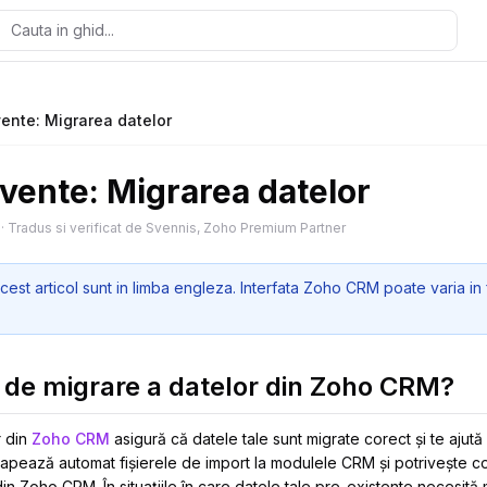
vente: Migrarea datelor
cvente: Migrarea datelor
·
Tradus si verificat de Svennis, Zoho Premium Partner
cest articol sunt in limba engleza. Interfata Zoho CRM poate varia in 
 de migrare a datelor din Zoho CRM?
r din
Zoho CRM
asigură că datele tale sunt migrate corect și te ajut
pează automat fișierele de import la modulele CRM și potrivește c
n Zoho CRM. În situațiile în care datele tale pre-existente necesită