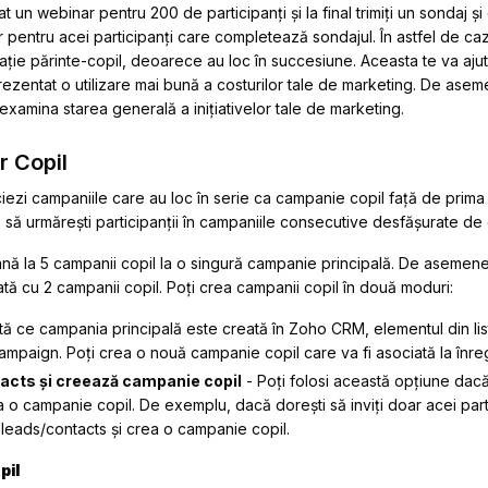
un webinar pentru 200 de participanți și la final trimiți un sondaj și
entru acei participanți care completează sondajul. În astfel de cazuri
elație părinte-copil, deoarece au loc în succesiune. Aceasta te va aju
ezentat o utilizare mai bună a costurilor tale de marketing. De asem
 examina starea generală a inițiativelor tale de marketing.
r Copil
iezi campaniile care au loc în serie ca campanie copil față de pri
e să urmărești participanții în campaniile consecutive desfășurate de 
ă la 5 campanii copil la o singură campanie principală. De asemene
ată cu 2 campanii copil. Poți crea campanii copil în două moduri:
ă ce campania principală este creată în Zoho CRM, elementul din list
mpaign. Poți crea o nouă campanie copil care va fi asociată la înreg
acts și creează campanie copil
- Poți folosi această opțiune dacă
la o campanie copil. De exemplu, dacă dorești să inviți doar acei par
a leads/contacts și crea o campanie copil.
pil