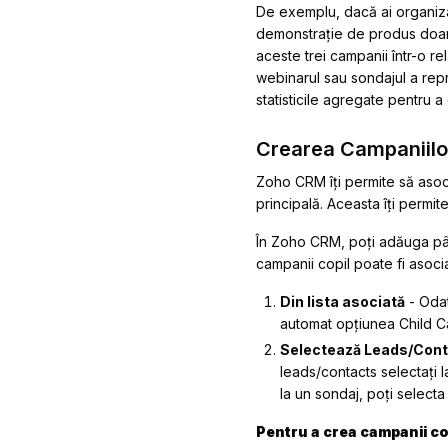
De exemplu, dacă ai organizat 
demonstrație de produs doar p
aceste trei campanii într-o r
webinarul sau sondajul a repr
statisticile agregate pentru a
Crearea Campaniilo
Zoho CRM îți permite să asoc
principală. Aceasta îți permit
În Zoho CRM, poți adăuga pân
campanii copil poate fi asoci
Din lista asociată
- Odat
automat opțiunea Child Ca
Selectează Leads/Cont
leads/contacts selectați 
la un sondaj, poți select
Pentru a crea campanii co