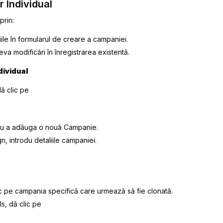
 Individual
prin:
le în formularul de creare a campaniei.
a modificări în înregistrarea existentă.
dividual
dă clic pe
ru a adăuga o nouă Campanie.
gn
, introdu detaliile campaniei.
ic pe campania specifică care urmează să fie clonată.
ls
, dă clic pe