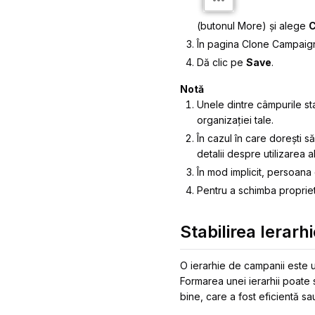
(butonul
More
) și alege
C
În pagina
Clone Campaig
Dă clic pe
Save
.
Notă
Unele dintre câmpurile sta
organizației tale.
În cazul în care dorești 
detalii despre utilizarea a
În mod implicit, persoan
Pentru a schimba propriet
Stabilirea Ierarh
O ierarhie de campanii este u
Formarea unei ierarhii poate 
bine, care a fost eficientă sa