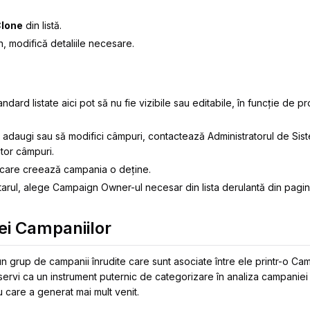
lone
din listă.
n
, modifică detaliile necesare.
ndard listate aici pot să nu fie vizibile sau editabile, în funcție de p
să adaugi sau să modifici câmpuri, contactează Administratorul de Sis
ltor câmpuri.
a care creează campania o deține.
arul, alege Campaign Owner-ul necesar din lista derulantă din pagi
iei Campaniilor
n grup de campanii înrudite care sunt asociate între ele printr-o Cam
servi ca un instrument puternic de categorizare în analiza campaniei
u care a generat mai mult venit.