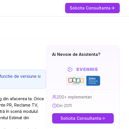
Solicita Consultanta
Ai Nevoie de Asistenta?
functie de versiune si
200+ implementari
ng din afacerea ta. Orice
ente PR, Reclame TV,
Din 2011
ntră în scenă modulul
itul Estimat din
Solicita Consultanta