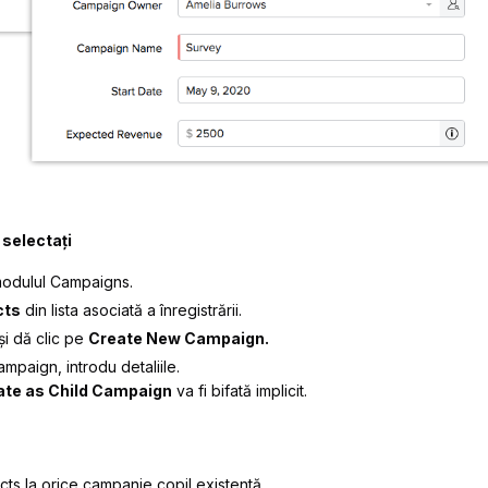
selectați
modulul
Campaigns
.
cts
din lista asociată a înregistrării.
și dă clic pe
Create New Campaign.
Campaign
, introdu detaliile.
ate as Child Campaign
va fi bifată implicit.
ts la orice campanie copil existentă.