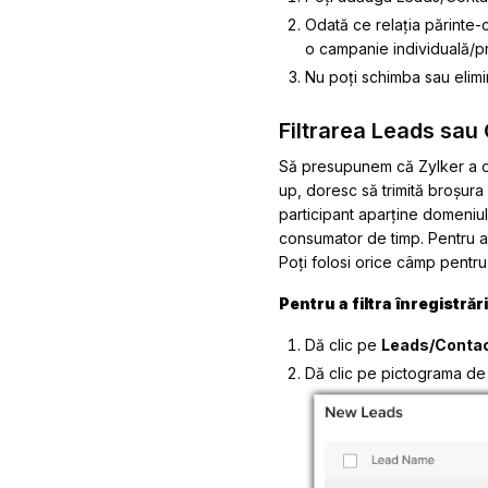
Odată ce relația părinte-c
o campanie individuală/pr
Nu poți schimba sau elim
Filtrarea Leads sau
Să presupunem că Zylker a or
up, doresc să trimită broșura 
participant aparține domeniulu
consumator de timp. Pentru a re
Poți folosi orice câmp pentru 
Pentru a filtra înregistrări
Dă clic pe
Leads/Conta
Dă clic pe pictograma de f