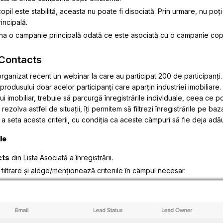
opil este stabilită, aceasta nu poate fi disociată. Prin urmare, nu po
incipală.
ina o campanie principală odată ce este asociată cu o campanie copi
 Contacts
ganizat recent un webinar la care au participat 200 de participanți.
produsului doar acelor participanți care aparțin industriei imobiliare.
i imobiliar, trebuie să parcurgă înregistrările individuale, ceea ce po
zolva astfel de situații, îți permitem să filtrezi înregistrările pe baza
a seta aceste criterii, cu condiția ca aceste câmpuri să fie deja adău
le
cts
din
Lista Asociată
a înregistrării.
iltrare și alege/menționează criteriile în câmpul necesar.