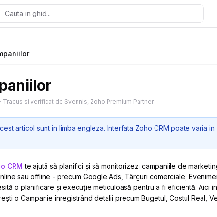
paniilor
aniilor
·
Tradus si verificat de Svennis, Zoho Premium Partner
cest articol sunt in limba engleza. Interfata Zoho CRM poate varia in 
ho CRM
te ajută să planifici și să monitorizezi campaniile de marketi
nline sau offline - precum Google Ads, Târguri comerciale, Evenim
tă o planificare și execuție meticuloasă pentru a fi eficientă. Aici i
ești o Campanie înregistrând detalii precum Bugetul, Costul Real, Ven