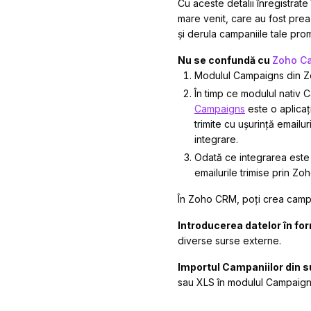
Cu aceste detalii înregistrat
mare venit, care au fost prea 
și derula campaniile tale pro
Nu se confundă cu
Zoho C
Modulul Campaigns din Z
În timp ce modulul nativ 
Campaigns
este o aplicaț
trimite cu ușurință email
integrare.
Odată ce integrarea este 
emailurile trimise prin Z
În Zoho CRM, poți crea campa
Introducerea datelor în for
diverse surse externe.
Importul Campaniilor din s
sau XLS în modulul Campaig