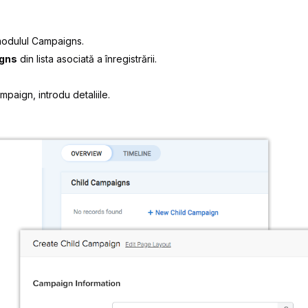
modulul
Campaigns
.
igns
din lista asociată a înregistrării.
ampaign
, introdu detaliile.