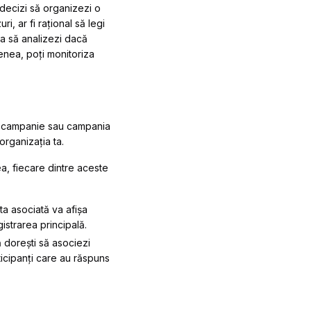
 decizi să organizezi o
, ar fi rațional să legi
ta să analizezi dacă
enea, poți monitoriza
ma campanie sau campania
organizația ta.
a, fiecare dintre aceste
a asociată va afișa
istrarea principală.
 dorești să asociezi
ticipanți care au răspuns