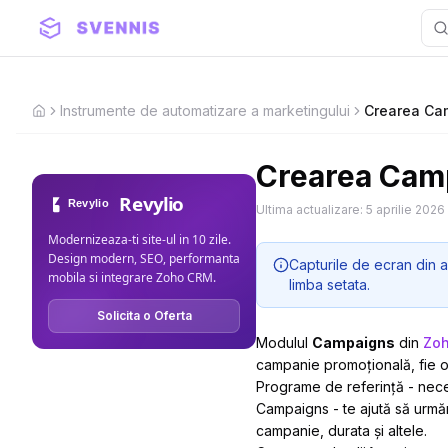
Instrumente de automatizare a marketingului
Crearea Cam
Home
Crearea Camp
Revylio
Ultima actualizare:
5 aprilie 2026
Modernizeaza-ti site-ul in 10 zile.
Design modern, SEO, performanta
Capturile de ecran din a
mobila si integrare Zoho CRM.
limba setata.
Solicita o Oferta
Modulul
Campaigns
din
Zo
campanie promoțională, fie o
Programe de referință - necesi
Campaigns - te ajută să urmăr
campanie, durata și altele.