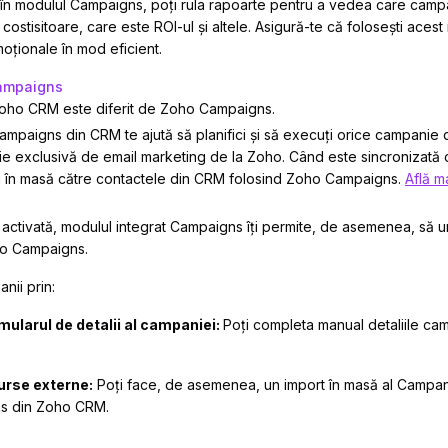
e în modulul Campaigns, poți rula rapoarte pentru a vedea care camp
costisitoare, care este ROI-ul și altele. Asigură-te că folosești acest
moționale în mod eficient.
ampaigns
oho CRM este diferit de Zoho Campaigns.
Campaigns din CRM te ajută să planifici și să execuți orice campanie
ie exclusivă de email marketing de la Zoho. Când este sincronizată
uri în masă către contactele din CRM folosind Zoho Campaigns.
Află m
activată, modulul integrat Campaigns îți permite, de asemenea, să ur
oho Campaigns.
nii prin:
mularul de detalii al campaniei:
Poți completa manual detaliile cam
urse externe:
Poți face, de asemenea, un import în masă al Campanii
ns din Zoho CRM.