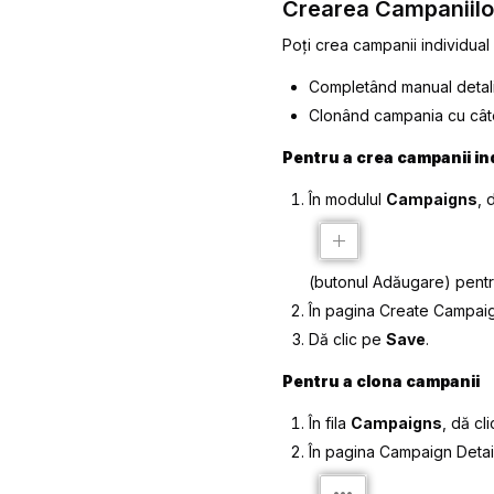
Crearea Campaniilor
Poți crea campanii individual 
Completând manual detalii
Clonând campania cu câtev
Pentru a crea campanii in
În modulul
Campaigns
, 
(butonul
Adăugare
) pent
În pagina
Create Campai
Dă clic pe
Save
.
Pentru a clona campanii
În fila
Campaigns
, dă cl
În pagina
Campaign Detai