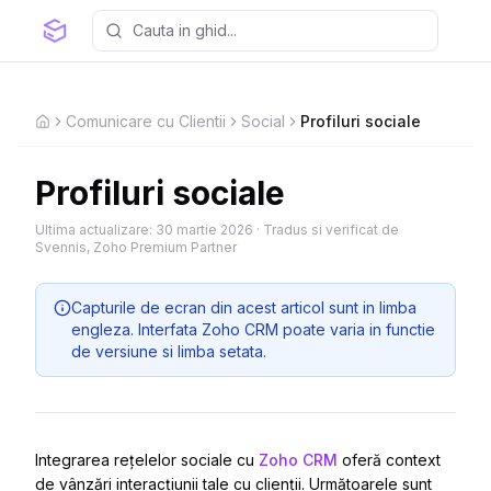
Comunicare cu Clientii
Social
Profiluri sociale
Home
Profiluri sociale
Ultima actualizare:
30 martie 2026
·
Tradus si verificat de
Svennis, Zoho Premium Partner
Capturile de ecran din acest articol sunt in limba
engleza. Interfata Zoho CRM poate varia in functie
de versiune si limba setata.
Integrarea rețelelor sociale cu
Zoho CRM
oferă context
de vânzări interacțiunii tale cu clienții. Următoarele sunt