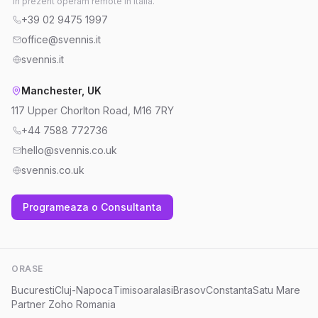
In prezent operam remote in Italia.
+39 02 9475 1997
office@svennis.it
svennis.it
Manchester, UK
117 Upper Chorlton Road, M16 7RY
+44 7588 772736
hello@svennis.co.uk
svennis.co.uk
Programeaza o Consultanta
ORASE
Bucuresti
Cluj-Napoca
Timisoara
Iasi
Brasov
Constanta
Satu Mare
Partner Zoho Romania