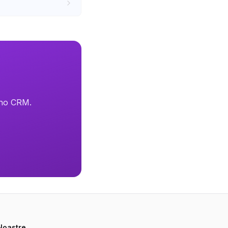
oho CRM.
 Noastre