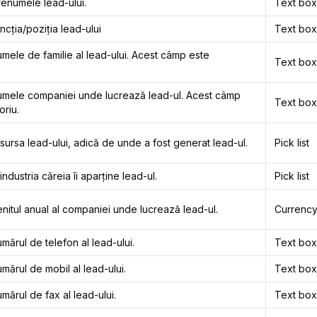
renumele lead-ului.
Text box
ncția/poziția lead-ului
Text box
mele de familie al lead-ului. Acest câmp este
Text box
umele companiei unde lucrează lead-ul. Acest câmp
Text box
oriu.
sursa lead-ului, adică de unde a fost generat lead-ul.
Pick list
ndustria căreia îi aparține lead-ul.
Pick list
nitul anual al companiei unde lucrează lead-ul.
Currenc
mărul de telefon al lead-ului.
Text box
mărul de mobil al lead-ului.
Text box
mărul de fax al lead-ului.
Text box