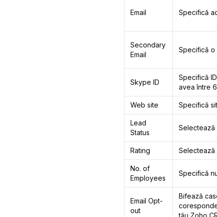
Email
Specifică ad
Secondary
Specifică o 
Email
Specifică ID
Skype ID
avea între 6
Web site
Specifică si
Lead
Selectează s
Status
Rating
Selectează r
No. of
Specifică n
Employees
Bifează case
Email Opt-
corespondenț
out
tău Zoho C