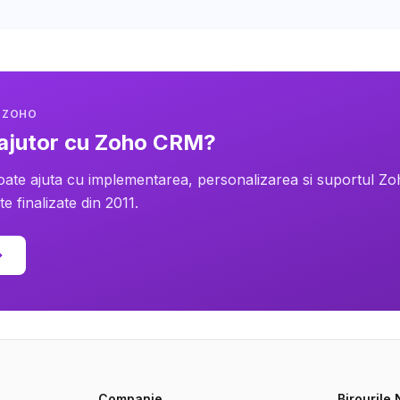
T ZOHO
 ajutor cu Zoho CRM?
oate ajuta cu implementarea, personalizarea si suportul Z
e finalizate din 2011.
Companie
Birourile