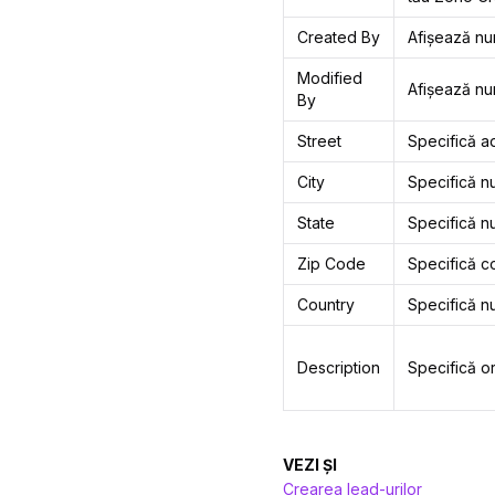
Created By
Afișează num
Modified
Afișează num
By
Street
Specifică ad
City
Specifică nu
State
Specifică nu
Zip Code
Specifică co
Country
Specifică nu
Description
Specifică or
VEZI ȘI
Crearea lead-urilor