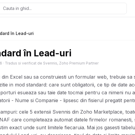
dard în Lead-uri
dard în Lead-uri
26
·
Tradus si verificat de Svennis, Zoho Premium Partner
i din Excel sau sa construiesti un formular web, trebuie sa st
ie in mod standard: care sunt obligatorii, ce tip de date ac
porturi esueaza sau taie date tocmai pentru ca nimeni nu a 
gatorii - Nume si Companie - lipsesc din fisierul pregatit pent
ampuri: cele 5 extensii Svennis din Zoho Marketplace, toate
ANAF care completeaza automat datele firmelor romanesti, s
im exact unde sunt limitele fiecaruia. Mai jos gasesti tabelu