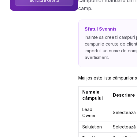
campurilor standard din m
Solicita o Oferta
camp.
Sfatul Svennis
Inainte sa creezi campuri 
campurile cerute de client
importul: un nume de comp
avertisment.
Mai jos este lista câmpurilor
Numele
Descriere
câmpului
Lead
Selectează u
Owner
Salutation
Selectează f