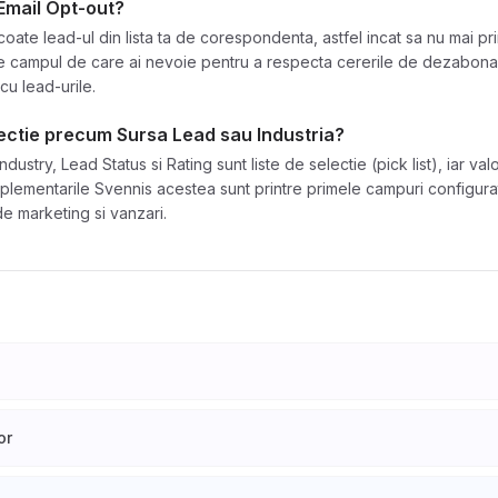
Email Opt-out?
coate lead-ul din lista ta de corespondenta, astfel incat sa nu mai pr
e campul de care ai nevoie pentru a respecta cererile de dezabonare
u lead-urile.
lectie precum Sursa Lead sau Industria?
stry, Lead Status si Rating sunt liste de selectie (pick list), iar valor
mplementarile Svennis acestea sunt printre primele campuri configura
e marketing si vanzari.
or