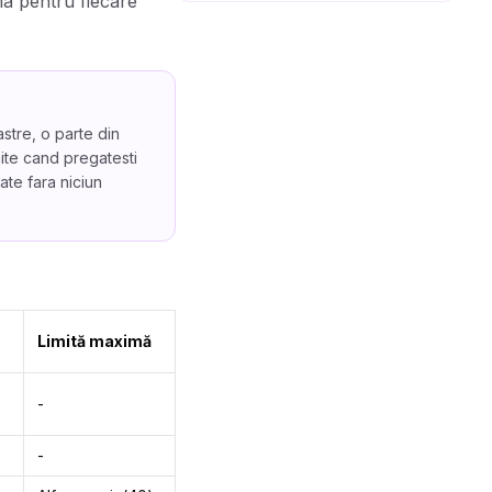
ma pentru fiecare
stre, o parte din
mite cand pregatesti
te fara niciun
Limită maximă
-
-