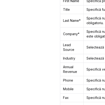
First Name
Specifică p
Title
Specifică fu
Specifică nu
Last Name*
obligatoriu.
Specifică n
Company*
este obligat
Lead
Selectează 
Source
Industry
Selectează i
Annual
Specifică ve
Revenue
Phone
Specifică nu
Mobile
Specifică nu
Fax
Specifică nu