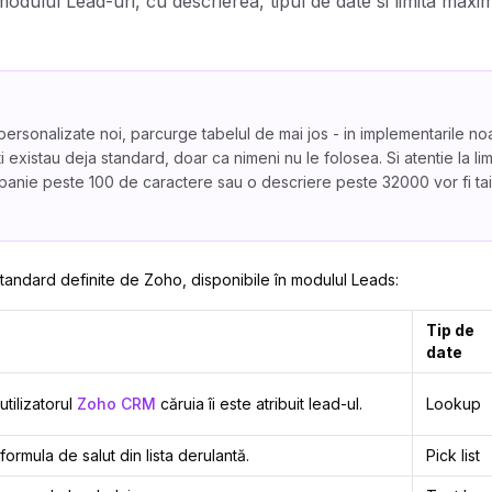
odulul Lead-uri, cu descrierea, tipul de date si limita maxi
personalizate noi, parcurge tabelul de mai jos - in implementarile noa
i existau deja standard, doar ca nimeni nu le folosea. Si atentie la li
anie peste 100 de caractere sau o descriere peste 32000 vor fi taia
 standard definite de Zoho, disponibile în modulul Leads:
Tip de
date
tilizatorul
Zoho CRM
căruia îi este atribuit lead-ul.
Lookup
ormula de salut din lista derulantă.
Pick list