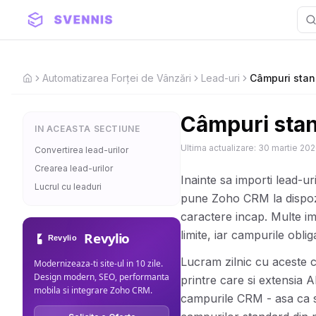
Automatizarea Forței de Vânzări
Lead-uri
Câmpuri stan
Home
Câmpuri stan
IN ACEASTA SECTIUNE
Ultima actualizare:
30 martie 20
Convertirea lead-urilor
Crearea lead-urilor
Inainte sa importi lead-ur
Lucrul cu leaduri
pune Zoho CRM la dispozit
caractere incap. Multe im
limite, iar campurile obli
Revylio
Lucram zilnic cu aceste c
Modernizeaza-ti site-ul in 10 zile.
Design modern, SEO, performanta
printre care si extensia 
mobila si integrare Zoho CRM.
campurile CRM - asa ca st