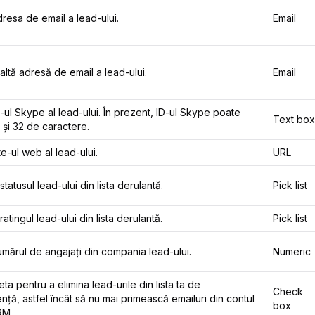
resa de email a lead-ului.
Email
altă adresă de email a lead-ului.
Email
-ul Skype al lead-ului. În prezent, ID-ul Skype poate
Text box
 și 32 de caractere.
te-ul web al lead-ului.
URL
tatusul lead-ului din lista derulantă.
Pick list
atingul lead-ului din lista derulantă.
Pick list
umărul de angajați din compania lead-ului.
Numeric
ta pentru a elimina lead-urile din lista ta de
Check
ă, astfel încât să nu mai primească emailuri din contul
box
RM