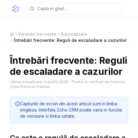
Întrebări frecvente
Automatizare
Home
Întrebări frecvente: Reguli de escaladare a cazurilor
Întrebări frecvente: Reguli
de escaladare a cazurilor
Ultima actualizare:
4 aprilie 2026
·
Tradus si verificat de Svennis,
Zoho Premium Partner
Capturile de ecran din acest articol sunt in limba
engleza. Interfata Zoho CRM poate varia in functie
de versiune si limba setata.
Ce este o regulă de escaladare a