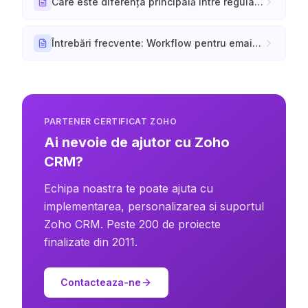
Care este diferența principală între regula de workflow pentru modulul Calls și adăugarea unui Call ca acțiune într-o regulă de workflow?
Întrebări frecvente: Workflow pentru emailuri
PARTENER CERTIFICAT ZOHO
Ai nevoie de ajutor cu Zoho
CRM?
Echipa noastra te poate ajuta cu
implementarea, personalizarea si suportul
Zoho CRM. Peste 200 de proiecte
finalizate din 2011.
Contacteaza-ne