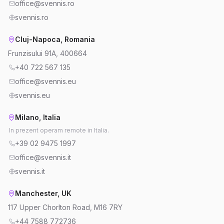
office@svennis.ro
svennis.ro
Cluj-Napoca, Romania
Frunzisului 91A, 400664
+40 722 567 135
office@svennis.eu
svennis.eu
Milano, Italia
In prezent operam remote in Italia.
+39 02 9475 1997
office@svennis.it
svennis.it
Manchester, UK
117 Upper Chorlton Road, M16 7RY
+44 7588 772736