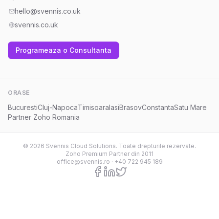
hello@svennis.co.uk
svennis.co.uk
Programeaza o Consultanta
ORASE
Bucuresti
Cluj-Napoca
Timisoara
Iasi
Brasov
Constanta
Satu Mare
Partner Zoho Romania
© 2026 Svennis Cloud Solutions. Toate drepturile rezervate.
Zoho Premium Partner din 2011
office@svennis.ro
·
+40 722 945 189