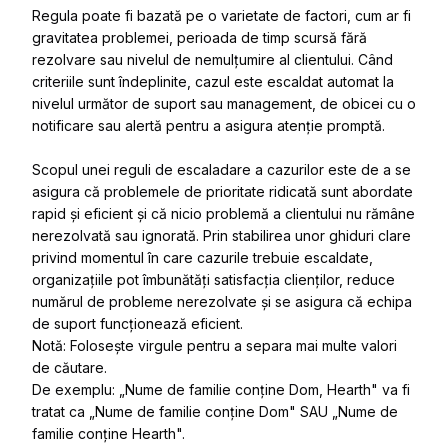
Regula poate fi bazată pe o varietate de factori, cum ar fi
gravitatea problemei, perioada de timp scursă fără
rezolvare sau nivelul de nemulțumire al clientului. Când
criteriile sunt îndeplinite, cazul este escaldat automat la
nivelul următor de suport sau management, de obicei cu o
notificare sau alertă pentru a asigura atenție promptă.
Scopul unei reguli de escaladare a cazurilor este de a se
asigura că problemele de prioritate ridicată sunt abordate
rapid și eficient și că nicio problemă a clientului nu rămâne
nerezolvată sau ignorată. Prin stabilirea unor ghiduri clare
privind momentul în care cazurile trebuie escaldate,
organizațiile pot îmbunătăți satisfacția clienților, reduce
numărul de probleme nerezolvate și se asigura că echipa
de suport funcționează eficient.
Notă: Folosește virgule pentru a separa mai multe valori
de căutare.
De exemplu: „Nume de familie conține Dom, Hearth" va fi
tratat ca „Nume de familie conține Dom" SAU „Nume de
familie conține Hearth".