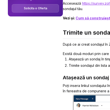
Accesează
https://survey.z
Solicita o Oferta
sondajul tău.
Vezi și:
Cum să construieșt
Trimite un sonda
După ce ai creat sondajul în
Există două moduri prin care p
Atașează un sondaj în ti
Trimite sondajul din lista 
Atașează un sondaj l
Poți insera linkul sondajului 
în fereastra de compunere a 