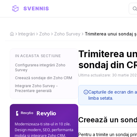
Integrări
Zoho
Zoho Survey
Trimiterea unui sondaj ș
Home
Trimiterea un
IN ACEASTA SECTIUNE
sondaj din 
Configurarea integrării Zoho
Survey
Ultima actualizare:
30 martie 20
Creează sondaje din Zoho CRM
Integrare Zoho Survey -
Prezentare generală
Capturile de ecran din a
limba setata.
Revylio
Creează un sond
Modernizeaza-ti site-ul in 10 zile.
Design modern, SEO, performanta
Pentru a trimite un sondaj pri
mobila si integrare Zoho CRM.