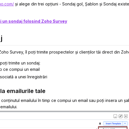
oho.com/
și alege din trei opțiuni -
Sondaj gol, Șablon
și
Sondaj existe
i un sondaj folosind Zoho Survey
j
 Zoho Survey,
îl poți trimite prospectelor și clienților tăi direct din Z
oți trimite un sondaj:
mp ce compui un email
asociată a unei înregistrări
a emailurile tale
în conținutul emailului în timp ce compui un email sau poți insera un ș
emailului.