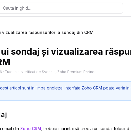
i vizualizarea răspunsurilor la sondaj din CRM
ui sondaj și vizualizarea răspu
CRM
26
·
Tradus si verificat de Svennis, Zoho Premium Partner
cest articol sunt in limba engleza. Interfata Zoho CRM poate varia in 
aj
n email din
Zoho CRM
, trebuie mai întâi să creezi un sondaj folosind