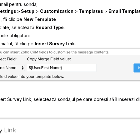
mail pentru sondaj
ettings > Setup
>
Customization
>
Templates
>
Email Templa
s
, fă clic pe
New Template
late
, selectează
Record Type
.
le obligatorii.
ailul, fă clic pe
Insert Survey Link.
sert Survey Link
, selectează sondajul pe care dorești să îl inserezi di