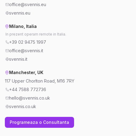
office@svennis.eu
svennis.eu
Milano, Italia
In prezent operam remote in Italia.
+39 02 9475 1997
office@svennis.it
svennis.it
Manchester, UK
117 Upper Chorlton Road, M16 7RY
+44 7588 772736
hello@svennis.co.uk
svennis.co.uk
Programeaza o Consultanta