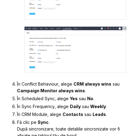
În
Conflict Behaviour
, alege
CRM always wins
sau
Campaign Monitor always wins
.
În
Scheduled Sync
, alege
Yes
sau
No
.
În
Sync Frequency
, alege
Daily
sau
Weekly
.
În
CRM Module
, alege
Contacts
sau
Leads
.
Fă clic pe
Sync
.
După sincronizare, toate detaliile sincronizate vor fi
afișate pe tabloul tău de bord.