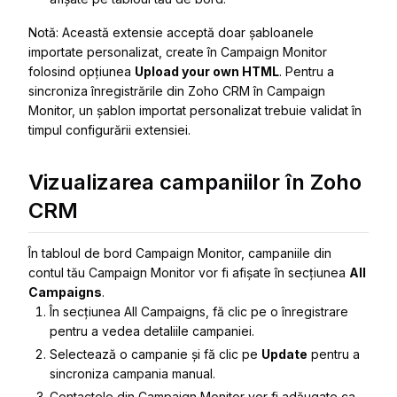
Notă: Această extensie acceptă doar șabloanele
importate personalizat, create în Campaign Monitor
folosind opțiunea
Upload your own HTML
. Pentru a
sincroniza înregistrările din Zoho CRM în Campaign
Monitor, un șablon importat personalizat trebuie validat în
timpul configurării extensiei.
Vizualizarea campaniilor în Zoho
CRM
În tabloul de bord Campaign Monitor, campaniile din
contul tău Campaign Monitor vor fi afișate în secțiunea
All
Campaigns
.
În secțiunea
All Campaigns
, fă clic pe o înregistrare
pentru a vedea detaliile campaniei.
Selectează o campanie și fă clic pe
Update
pentru a
sincroniza campania manual.
Contactele din Campaign Monitor vor fi adăugate ca