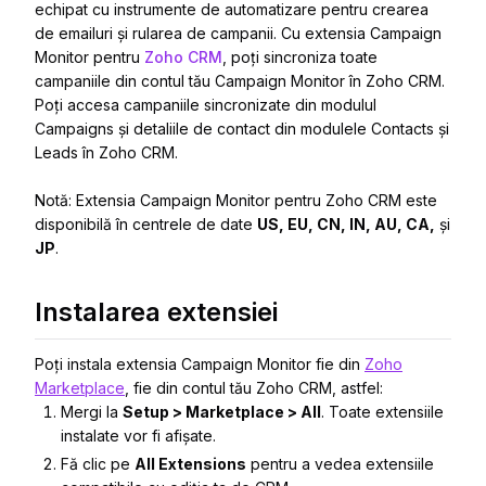
echipat cu instrumente de automatizare pentru crearea
de emailuri și rularea de campanii. Cu extensia Campaign
Monitor pentru
Zoho CRM
, poți sincroniza toate
campaniile din contul tău Campaign Monitor în Zoho CRM.
Poți accesa campaniile sincronizate din modulul
Campaigns și detaliile de contact din modulele Contacts și
Leads în Zoho CRM.
Notă: Extensia Campaign Monitor pentru Zoho CRM este
disponibilă în centrele de date
US, EU, CN, IN, AU
, CA,
și
JP
.
Instalarea extensiei
Poți instala extensia Campaign Monitor fie din
Zoho
Marketplace
, fie din contul tău Zoho CRM, astfel:
Mergi la
Setup > Marketplace > All
. Toate extensiile
instalate vor fi afișate.
Fă clic pe
All Extensions
pentru a vedea extensiile