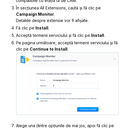
compatibile cu ediția ta de CRM.
În secțiunea
All Extensions
, caută și fă clic pe
Campaign Monitor
.
Detaliile despre extensie vor fi afișate.
Fă clic pe
Install
.
Acceptă
termenii serviciului
și fă clic pe
Install
.
Pe pagina următoare, a
cceptă
termenii serviciului
și fă
clic pe
Continue to
Install
.
Alege una dintre opțiunile de mai jos, apoi fă clic pe