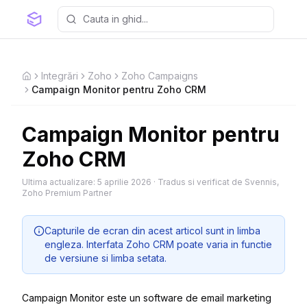
Integrări
Zoho
Zoho Campaigns
Home
Campaign Monitor pentru Zoho CRM
Campaign Monitor pentru
Zoho CRM
Ultima actualizare:
5 aprilie 2026
·
Tradus si verificat de Svennis,
Zoho Premium Partner
Capturile de ecran din acest articol sunt in limba
engleza. Interfata Zoho CRM poate varia in functie
de versiune si limba setata.
Campaign Monitor este un software de email marketing