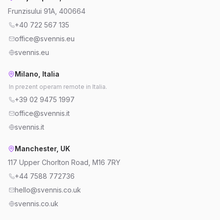
Frunzisului 91A, 400664
+40 722 567 135
office@svennis.eu
svennis.eu
Milano, Italia
In prezent operam remote in Italia.
+39 02 9475 1997
office@svennis.it
svennis.it
Manchester, UK
117 Upper Chorlton Road, M16 7RY
+44 7588 772736
hello@svennis.co.uk
svennis.co.uk