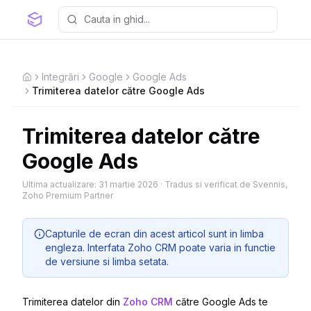
Integrări
Google
Google Ads
Home
Trimiterea datelor către Google Ads
Trimiterea datelor către
Google Ads
Ultima actualizare:
31 martie 2026
·
Tradus si verificat de Svennis,
Zoho Premium Partner
Capturile de ecran din acest articol sunt in limba
engleza. Interfata Zoho CRM poate varia in functie
de versiune si limba setata.
Trimiterea datelor din
Zoho CRM
către Google Ads te