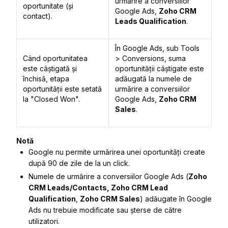
urmărire a conversiilor
oportunitate (și
Google Ads,
Zoho CRM
contact).
Leads Qualification
.
În Google Ads, sub
Tools
Când oportunitatea
>
Conversions
, suma
este câștigată și
oportunității câștigate este
închisă, etapa
adăugată la numele de
oportunității este setată
urmărire a conversiilor
la "Closed Won".
Google Ads,
Zoho CRM
Sales
.
Notă
Google nu permite urmărirea unei oportunități create
după 90 de zile de la un click.
Numele de urmărire a conversiilor Google Ads (
Zoho
CRM Leads/Contacts, Zoho CRM Lead
Qualification
,
Zoho CRM Sales
) adăugate în Google
Ads nu trebuie modificate sau șterse de către
utilizatori.