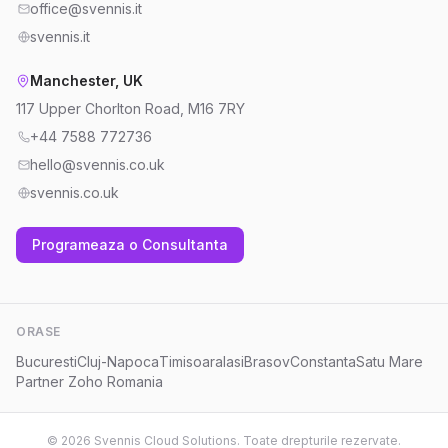
office@svennis.it
svennis.it
Manchester, UK
117 Upper Chorlton Road, M16 7RY
+44 7588 772736
hello@svennis.co.uk
svennis.co.uk
Programeaza o Consultanta
ORASE
Bucuresti
Cluj-Napoca
Timisoara
Iasi
Brasov
Constanta
Satu Mare
Partner Zoho Romania
© 2026 Svennis Cloud Solutions. Toate drepturile rezervate.