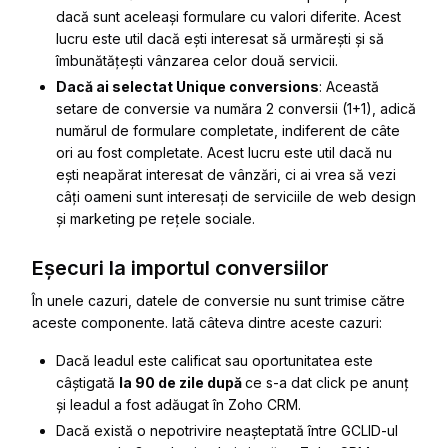
dacă sunt aceleași formulare cu valori diferite. Acest
lucru este util dacă ești interesat să urmărești și să
îmbunătățești vânzarea celor două servicii.
Dacă ai selectat Unique conversions
: Această
setare de conversie va număra 2 conversii (1+1), adică
numărul de formulare completate, indiferent de câte
ori au fost completate. Acest lucru este util dacă nu
ești neapărat interesat de vânzări, ci ai vrea să vezi
câți oameni sunt interesați de serviciile de web design
și marketing pe rețele sociale.
Eșecuri la importul conversiilor
În unele cazuri, datele de conversie nu sunt trimise către
aceste componente. Iată câteva dintre aceste cazuri:
Dacă leadul este calificat sau oportunitatea este
câștigată
la 90 de zile după
ce s-a dat click pe anunț
și leadul a fost adăugat în Zoho CRM.
Dacă există o nepotrivire neașteptată între GCLID-ul