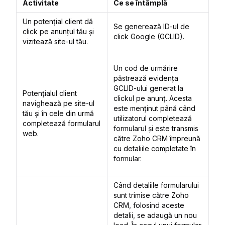
Activitate
Ce se întâmplă
Un potențial client dă
Se generează ID-ul de
click pe anunțul tău și
click Google (GCLID).
vizitează site-ul tău.
Un cod de urmărire
păstrează evidența
GCLID-ului generat la
Potențialul client
clickul pe anunț. Acesta
navighează pe site-ul
este menținut până când
tău și în cele din urmă
utilizatorul completează
completează formularul
formularul și este transmis
web.
către Zoho CRM împreună
cu detaliile completate în
formular.
Când detaliile formularului
sunt trimise către Zoho
CRM, folosind aceste
detalii, se adaugă un nou