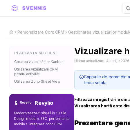
Personalizare Cont CRM
Gestionarea vizualizărilor modul
Home
Vizualizare h
IN ACEASTA SECTIUNE
Ultima actualizare:
4 aprilie 2026
Crearea vizualizărilor Kanban
Utilizarea vizualizării CRM
pentru activități
Capturile de ecran din a
Utilizarea Zoho Sheet View
limba setata.
Filtrează înregistrările d
Revylio
Vizualizarea hartă este dis
Modernizeaza-ti site-ul in 10 zile.
Design modern, SEO, performanta
Prezentare gen
mobila si integrare Zoho CRM.