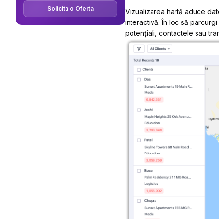
Solicita o Oferta
Vizualizarea hartă aduce dat
interactivă. În loc să parcurgi
potențiali, contactele sau tranza