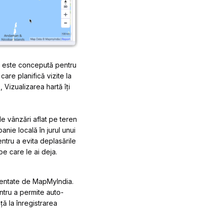
ă este concepută pentru
care planifică vizite la
 Vizualizarea hartă îți
e vânzări aflat pe teren
nie locală în jurul unui
ntru a evita deplasările
pe care le ai deja.
imentate de MapMyIndia.
ntru a permite auto-
ă la înregistrarea