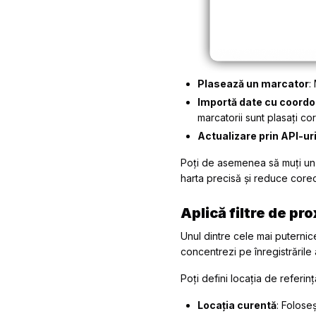
Plasează un marcator
:
Importă date cu coord
marcatorii sunt plasați cor
Actualizare prin API-ur
Poți de asemenea să muți un
harta precisă și reduce corec
Aplică filtre de pr
Unul dintre cele mai puternice 
concentrezi pe înregistrările 
Poți defini locația de referinț
Locația curentă
: Foloseș