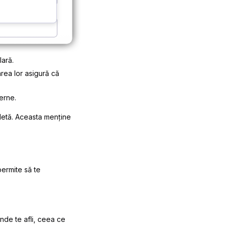
lară.
tarea lor asigură că
erne.
letă. Aceasta menține
permite să te
unde te afli, ceea ce