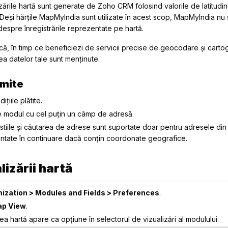
zările hartă sunt generate de Zoho CRM folosind valorile de latitudin
Deși hărțile MapMyIndia sunt utilizate în acest scop, MapMyIndia nu
despre înregistrările reprezentate pe hartă.
ă, în timp ce beneficiezi de servicii precise de geocodare și cartog
tea datelor tale sunt menținute.
imite
ițiile plătite.
ce modul cu cel puțin un câmp de adresă.
stiile și căutarea de adrese sunt suportate doar pentru adresele din In
zentate în continuare dacă conțin coordonate geografice.
izării hartă
ization > Modules and Fields > Preferences
.
p View
.
ea hartă apare ca opțiune în selectorul de vizualizări al modulului.