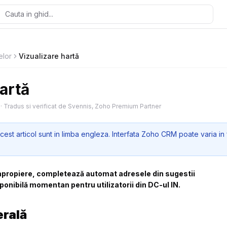
elor
Vizualizare hartă
artă
·
Tradus si verificat de Svennis, Zoho Premium Partner
cest articol sunt in limba engleza. Interfata Zoho CRM poate varia in 
in apropiere, completează automat adresele din sugestii
ponibilă momentan pentru utilizatorii din DC-ul IN.
erală