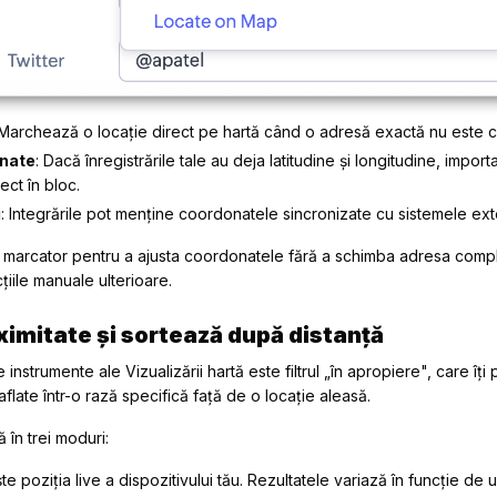
 Marchează o locație direct pe hartă când o adresă exactă nu este c
onate
: Dacă înregistrările tale au deja latitudine și longitudine, impor
ect în bloc.
i
: Integrările pot menține coordonatele sincronizate cu sistemele ext
 marcator pentru a ajusta coordonatele fără a schimba adresa comp
țiile manuale ulterioare.
oximitate și sortează după distanță
instrumente ale Vizualizării hartă este filtrul „în apropiere", care îți 
aflate într-o rază specifică față de o locație aleasă.
ă în trei moduri:
te poziția live a dispozitivului tău. Rezultatele variază în funcție de 