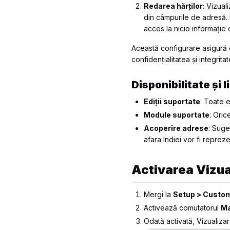
Redarea hărților:
Vizuali
din câmpurile de adresă. 
acces la nicio informație 
Această configurare asigură c
confidențialitatea și integrita
Disponibilitate și l
Ediții suportate
: Toate ed
Module suportate
: Ori
Acoperire adrese
: Suge
afara Indiei vor fi repre
Activarea Vizual
Mergi la
Setup > Custom
Activează comutatorul
Ma
Odată activată, Vizualizar