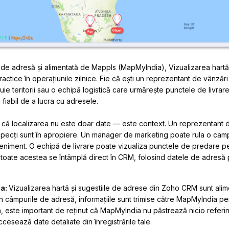
de adresă și alimentată de Mappls (MapMyIndia), Vizualizarea hart
actice în operațiunile zilnice. Fie că ești un reprezentant de vânzări 
uie teritorii sau o echipă logistică care urmărește punctele de livrare,
fiabil de a lucra cu adresele.
că localizarea nu este doar date — este context. Un reprezentant d
specți sunt în apropiere. Un manager de marketing poate rula o campa
eniment. O echipă de livrare poate vizualiza punctele de predare pe
ă, toate acestea se întâmplă direct în CRM, folosind datele de adresă 
ia:
Vizualizarea hartă și sugestiile de adrese din Zoho CRM sunt al
n câmpurile de adresă, informațiile sunt trimise către MapMyIndia pe
a, este important de reținut că MapMyIndia nu păstrează nicio referinț
cesează date detaliate din înregistrările tale.