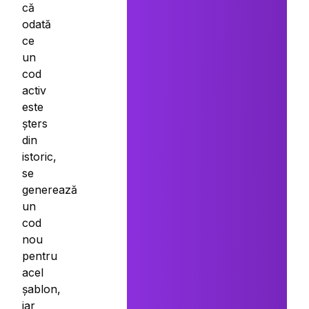
că
odată
ce
un
cod
activ
este
șters
din
istoric,
se
generează
un
cod
nou
pentru
acel
șablon,
iar