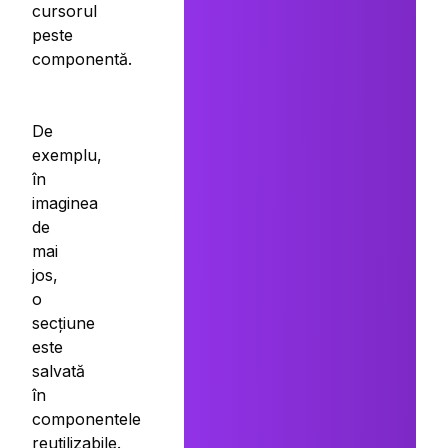
cursorul
peste
componentă.
De
exemplu,
în
imaginea
de
mai
jos,
o
secțiune
este
salvată
în
componentele
reutilizabile.