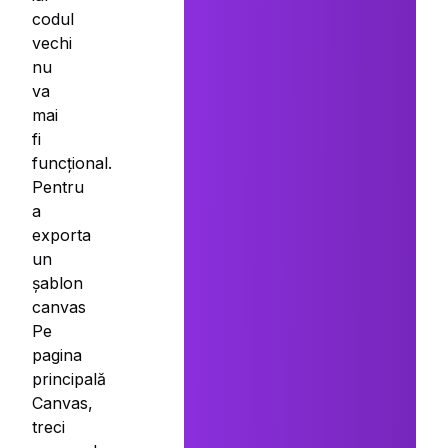
codul
vechi
nu
va
mai
fi
funcțional.
Pentru
a
exporta
un
șablon
canvas
Pe
pagina
principală
Canvas,
treci