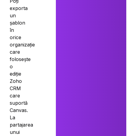
Poți
exporta
un
șablon
în
orice
organizație
care
folosește
o
ediție
Zoho
CRM
care
suportă
Canvas.
La
partajarea
unui