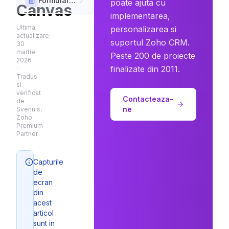
Formular de Înregistrare Canvas
poate ajuta cu
Canvas
implementarea,
Ultima
personalizarea si
actualizare:
suportul Zoho CRM.
30
martie
Peste 200 de proiecte
2026
finalizate din 2011.
·
Tradus
si
verificat
Contacteaza-
de
ne
Svennis,
Zoho
Premium
Partner
Capturile
de
ecran
din
acest
articol
sunt in