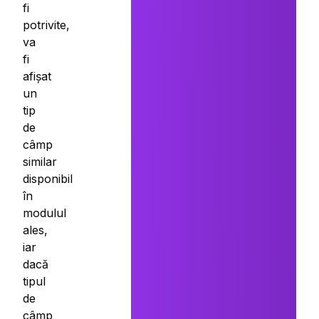
fi
potrivite,
va
fi
afișat
un
tip
de
câmp
similar
disponibil
în
modulul
ales,
iar
dacă
tipul
de
câmp