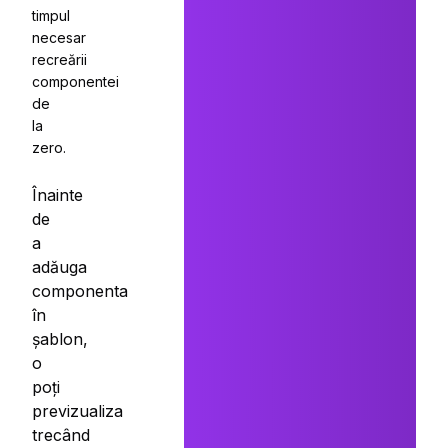
timpul
necesar
recreării
componentei
de
la
zero.
Înainte
de
a
adăuga
componenta
în
șablon,
o
poți
previzualiza
trecând