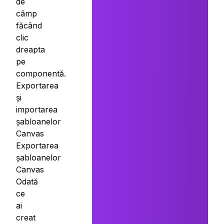
de
câmp
făcând
clic
dreapta
pe
componentă.
Exportarea
și
importarea
șabloanelor
Canvas
Exportarea
șabloanelor
Canvas
Odată
ce
ai
creat