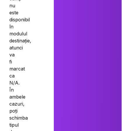
nu
este
disponibil
în
modulul
destinație,
atunci
va
fi
marcat
ca
N/A.
În
ambele
cazuri,
poți
schimba
tipul