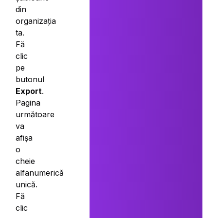
din
organizația
ta.
Fă
clic
pe
butonul
Export
.
Pagina
următoare
va
afișa
o
cheie
alfanumerică
unică.
Fă
clic