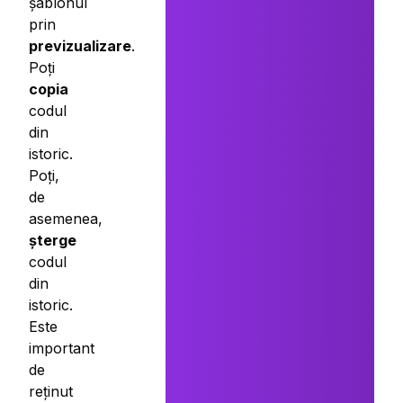
șablonul
prin
previzualizare
.
Poți
copia
codul
din
istoric.
Poți,
de
asemenea,
șterge
codul
din
istoric.
Este
important
de
reținut