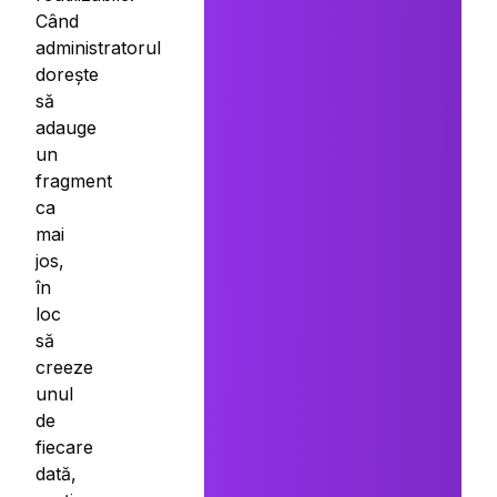
Când
administratorul
dorește
să
adauge
un
fragment
ca
mai
jos,
în
loc
să
creeze
unul
de
fiecare
dată,