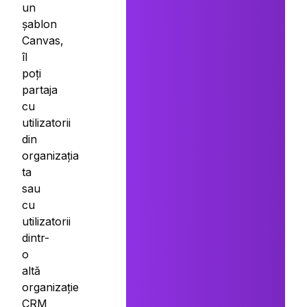
un
șablon
Canvas,
îl
poți
partaja
cu
utilizatorii
din
organizația
ta
sau
cu
utilizatorii
dintr-
o
altă
organizație
CRM