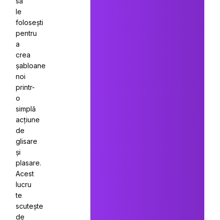
să
le
folosești
pentru
a
crea
șabloane
noi
printr-
o
simplă
acțiune
de
glisare
și
plasare.
Acest
lucru
te
scutește
de