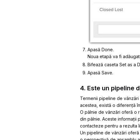
Apasă
Done
.
Noua etapă va fi adăugată 
Bifează caseta Set as a De
Apasă Save.
4. Este un pipeline 
Termenii pipeline de vânzări ș
acestea, există o diferență în
O
pâlnie de vânzări
oferă o r
din pâlnie. Aceste informații 
contacteze pentru a rezulta în
Un
pipeline de vânzări
oferă 
o perspectivă de ansamblu asu