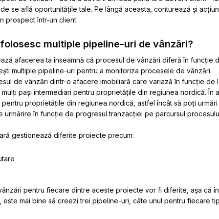
de se află oportunitățile tale. Pe lângă aceasta, conturează și acțiun
 prospect într-un client.
 folosesc multiple pipeline-uri de vânzări?
ază afacerea ta înseamnă că procesul de vânzări diferă în funcție d
sești multiple pipeline-uri pentru a monitoriza procesele de vânzări.
l de vânzări dintr-o afacere imobiliară care variază în funcție de lo
i mulți pași intermediari pentru proprietățile din regiunea nordică. În 
pentru proprietățile din regiunea nordică, astfel încât să poți urmări 
 de urmărire în funcție de progresul tranzacției pe parcursul procesulu
iară gestionează diferite proiecte precum:
utare
nzări pentru fiecare dintre aceste proiecte vor fi diferite, așa că în 
 este mai bine să creezi trei pipeline-uri, câte unul pentru fiecare t