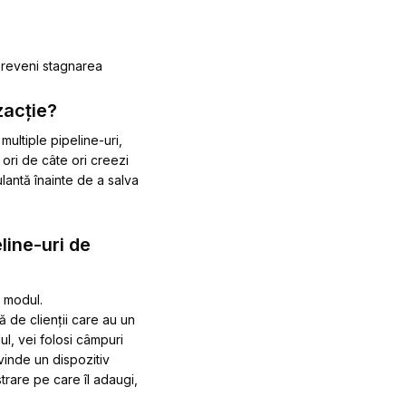
 preveni stagnarea
zacție?
multiple pipeline-uri,
 ori de câte ori creezi
rulantă înainte de a salva
line-uri de
r modul.
ă de clienții care au un
ul, vei folosi câmpuri
vinde un dispozitiv
strare pe care îl adaugi,