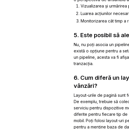
Vizualizarea și urmărirea 
Luarea acțiunilor necesare
Monitorizarea cât timp a 
5. Este posibil să a
Nu, nu poți asocia un pipeline
există o opțiune pentru a set
un pipeline, acesta va fi afișa
tranzacția.
6. Cum diferă un lay
vânzări?
Layout-urile de pagină sunt fol
De exemplu, trebuie să colecte
serviciu pentru dispozitive mo
diferite pentru fiecare tip d
mobil. Poți folosi layout-uri 
pentru a menține baza de dat