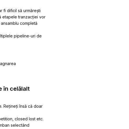
i dificil să urmărești
ă etapele tranzacției vor
 de ansamblu completă
tiplele pipeline-uri de
stagnarea
 în celălalt
ge. Rețineți însă că doar
tition, closed lost etc.
 Kanban selectând