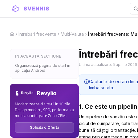
Întrebări frecvente
Multi-Valuta
Întrebări frecvente: Mu
Home
Întrebări fre
IN ACEASTA SECTIUNE
Ultima actualizare:
5 aprilie 2026
Organizează pagina de start în
aplicația Android
Capturile de ecran din a
limba setata.
Revylio
Modernizeaza-ti site-ul in 10 zile.
1. Ce este un pipeli
Design modern, SEO, performanta
mobila si integrare Zoho CRM.
Un pipeline de vânzări este o
ciclul de cumpărare, câte tra
Solicita o Oferta
bune să câștigi o tranzacție.
etape prin care trece un pros