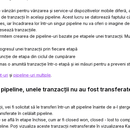
nzări pentru vânzarea și service-ul dispozitivelor mobile diferă, ar f
de tranzacții în același pipeline. Acest lucru se datorează faptului c
oces, iar încadrarea lor într-un singur pipeline nu va oferi o imagine
esează tranzacțiile.
mitem crearea de pipeline-uri bazate pe etapele unei tranzacții. Mul
rogresul unei tranzacții prin fiecare etapă
 funcție de etapa din ciclul de cumpărare
mas o anumită tranzacție într-o etapă și iei măsuri pentru a preveni 
t-uri
și
pipeline-uri multiple
.
pipeline, unele tranzacții nu au fost transferate
, vei fi solicitat să le transferi într-un alt pipeline înainte de a-l șter
ansferate în celălalt pipeline.
se află în etape închise, cum ar fi closed won, closed - lost to compe
ipeline. Poți vizualiza aceste tranzacții netransferate în vizualizarea