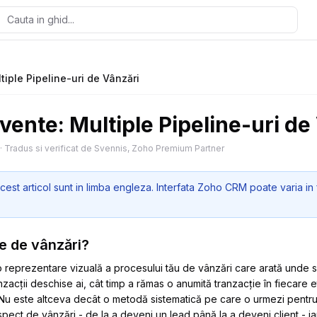
ltiple Pipeline-uri de Vânzări
cvente: Multiple Pipeline-uri de
·
Tradus si verificat de Svennis, Zoho Premium Partner
cest articol sunt in limba engleza. Interfata Zoho CRM poate varia in 
ne de vânzări?
 reprezentare vizuală a procesului tău de vânzări care arată unde se 
nzacții deschise ai, cât timp a rămas o anumită tranzacție în fiecare 
 Nu este altceva decât o metodă sistematică pe care o urmezi pentru 
pect de vânzări - de la a deveni un lead până la a deveni client - ia