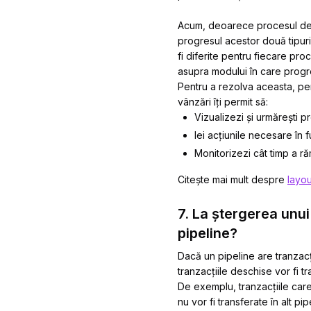
Acum, deoarece procesul de vâ
progresul acestor două tipuri 
fi diferite pentru fiecare pr
asupra modului în care progr
Pentru a rezolva aceasta, per
vânzări îți permit să:
Vizualizezi și urmărești p
Iei acțiunile necesare în
Monitorizezi cât timp a ră
Citește mai mult despre
layou
7. La ștergerea unui 
pipeline?
Dacă un pipeline are tranzacții
tranzacțiile deschise vor fi tr
De exemplu, tranzacțiile care 
nu vor fi transferate în alt p