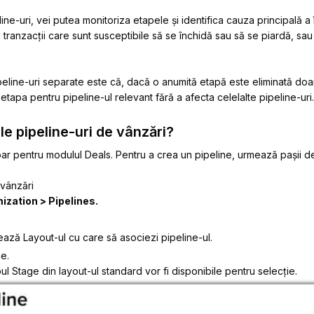
ine-uri, vei putea monitoriza etapele și identifica cauza principală a î
 tranzacții care sunt susceptibile să se închidă sau să se piardă, sau 
ipeline-uri separate este că, dacă o anumită etapă este eliminată doar 
 etapa pentru pipeline-ul relevant fără a afecta celelalte pipeline-uri.
e pipeline-uri de vânzări?
doar pentru modulul Deals. Pentru a crea un pipeline, urmează pașii de
 vânzări
ization
>
Pipelines
.
tează
Layout
-ul cu care să asociezi pipeline-ul.
e.
pul Stage din layout-ul standard vor fi disponibile pentru selecție.