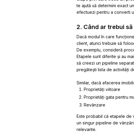
te ajută să determini exact un
efectuezi pentru a converti un
2. Când ar trebui să
Dacă modul în care funcțione
client, atunci trebuie să folo
De exemplu, consideră procesu
Etapele sunt diferite și au ma
să creezi un pipeline separat 
pregătești lista de activități
Similar, dacă afacerea imobil
Proprietăți viitoare
Proprietăți gata pentru m
Revânzare
Este probabil că etapele de vâ
un singur pipeline de vânzări,
relevante.