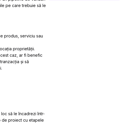
ile pe care trebuie să le
e produs, serviciu sau
cația proprietății.
acest caz, ar fi benefic
tranzacția și să
i.
loc să le încadrezi într-
ip de proiect cu etapele