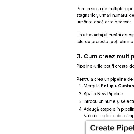
Prin crearea de multiple pipel
stagnărilor, urmări numărul de
urmărire dacă este necesar.
Un alt avantaj al creării de p
tale de proiecte, poți elimina
3. Cum creez multipl
Pipeline-urile pot fi create 
Pentru a crea un pipeline de
Mergi la
Setup
>
Custom
Apasă
New Pipeline
.
Introdu un nume și selec
Adaugă etapele în pipelin
Valorile implicite din câm