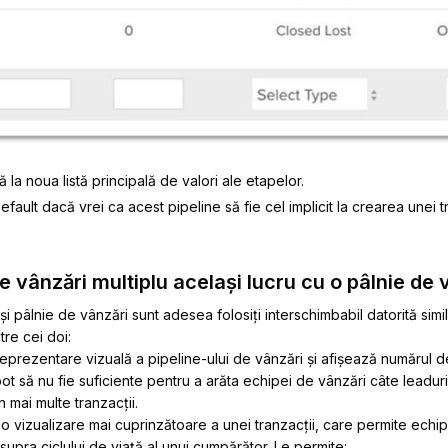
la noua listă principală de valori ale etapelor.
fault dacă vrei ca acest pipeline să fie cel implicit la crearea unei tr
de vânzări multiplu același lucru cu o pâlnie de 
i pâlnie de vânzări sunt adesea folosiți interschimbabil datorită simili
tre cei doi:
eprezentare vizuală a pipeline-ului de vânzări și afișează numărul de 
pot să nu fie suficiente pentru a arăta echipei de vânzări câte leaduri
 mai multe tranzacții.
o vizualizare mai cuprinzătoare a unei tranzacții, care permite echi
pra ciclului de viață al unui cumpărător. Le permite: