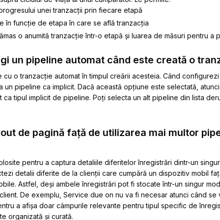
progresului unei tranzacții prin fiecare etapă
 în funcție de etapa în care se află tranzacția
rămas o anumită tranzacție într-o etapă și luarea de măsuri pentru a
legi un pipeline automat când este creată o tran
 cu o tranzacție automat în timpul creării acesteia. Când configurezi 
a un pipeline ca implicit. Dacă această opțiune este selectată, atunci
t ca tipul implicit de pipeline. Poți selecta un alt pipeline din lista de
out de pagină față de utilizarea mai multor pipe
osite pentru a captura detaliile diferitelor înregistrări dintr-un singu
zi detalii diferite de la clienții care cumpără un dispozitiv mobil faț
bile. Astfel, deși ambele înregistrări pot fi stocate într-un singur mod
e client. De exemplu,
Service due on
nu va fi necesar atunci când se 
pentru a afișa doar câmpurile relevante pentru tipul specific de înregi
e organizată și curată.