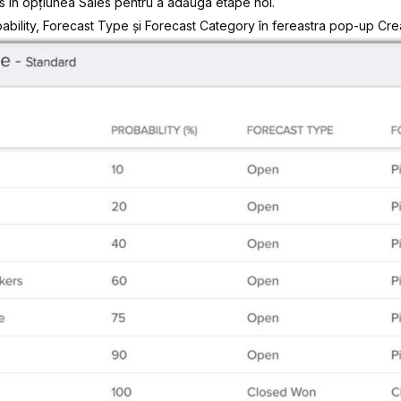
s
în opțiunea Sales pentru a adăuga etape noi.
ability
,
Forecast Type
și
Forecast Category
în fereastra pop-up
Cre