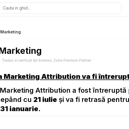
n Marketing
 Marketing
·
Tradus si verificat de Svennis, Zoho Premium Partner
 Marketing Attribution va fi întrerup
 Marketing Attribution a fost întreruptă
începând cu
21 iulie
și va fi retrasă pentru 
a
31 ianuarie
.