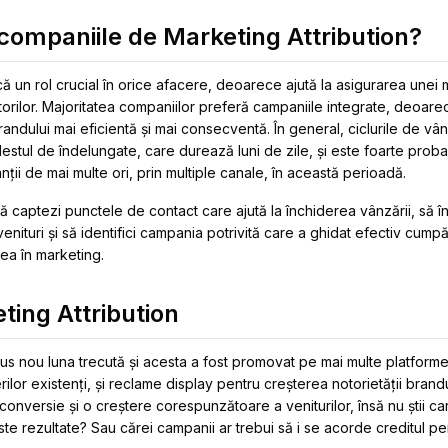
companiile de Marketing Attribution?
 un rol crucial în orice afacere, deoarece ajută la asigurarea unei 
torilor. Majoritatea companiilor preferă campaniile integrate, deoar
dului mai eficientă și mai consecventă. În general, ciclurile de vân
stul de îndelungate, care durează luni de zile, și este foarte proba
ții de mai multe ori, prin multiple canale, în această perioadă.
 să captezi punctele de contact care ajută la închiderea vânzării, să 
nituri și să identifici campania potrivită care a ghidat efectiv cump
irea în marketing.
ting Attribution
s nou luna trecută și acesta a fost promovat pe mai multe platforme:
nerilor existenți, și reclame display pentru creșterea notorietății brandu
conversie și o creștere corespunzătoare a veniturilor, însă nu știi c
ste rezultate? Sau cărei campanii ar trebui să i se acorde creditul 