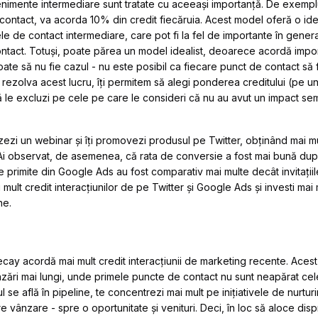
enimente intermediare sunt tratate cu aceeași importanță. De exempl
contact, va acorda 10% din credit fiecăruia. Acest model oferă o id
 de contact intermediare, care pot fi la fel de importante în gener
ontact. Totuși, poate părea un model idealist, deoarece acordă impor
te să nu fie cazul - nu este posibil ca fiecare punct de contact să f
 rezolva acest lucru, îți permitem să alegi ponderea creditului (pe un 
 le excluzi pe cele pe care le consideri că nu au avut un impact sem
ezi un webinar și îți promovezi produsul pe Twitter, obținând mai m
 Ai observat, de asemenea, că rata de conversie a fost mai bună după
le primite din Google Ads au fost comparativ mai multe decât invitații
i mult credit interacțiunilor de pe Twitter și Google Ads și investi mai
ne.
ecay acordă mai mult credit interacțiunii de marketing recente. Aces
nzări mai lungi, unde primele puncte de contact nu sunt neapărat ce
se află în pipeline, te concentrezi mai mult pe inițiativele de nurtu
vânzare - spre o oportunitate și venituri. Deci, în loc să aloce disp