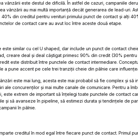
a vânzării este destul de dificilă. În astfel de cazuri, campaniile de
rea vânzării au mai multă importanță decât generarea de lead-uri. Ast
i 40% din creditul pentru venituri primului punct de contact și alți 40
nctelor de contact care au avut loc între aceste două etape.
este similar cu cel U shaped, dar include un punct de contact cheie 
ad, creare deal și deal câștigat primesc 90% din credit (30% pentru
edit este distribuit între punctele de contact intermediare. Conceptul
e a pune accent pe cele trei tranziții cheie din pâlnie care influențe
ânzări este mai lung, acesta este mai probabil să fie complex și să i
luări ale concurenților și mai multe canale de comunicare. Pentru a îm
ului, este extrem de important să înțelegi toate punctele de contact car
le și să avanseze în pipeline, să estimezi durata și tendințele de par
campanii în pâlnie.
mparte creditul în mod egal între fiecare punct de contact. Primul pun