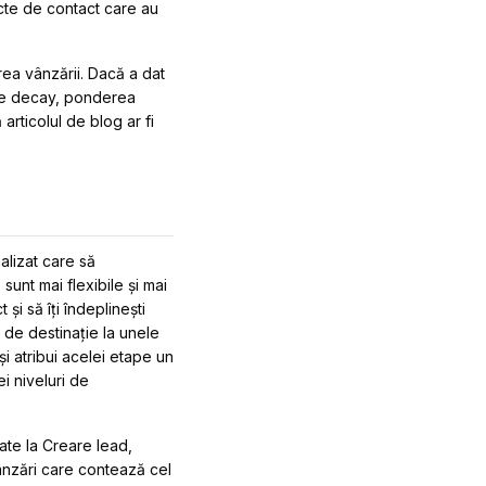
ncte de contact care au
rea vânzării. Dacă a dat
time decay, ponderea
articolul de blog ar fi
alizat care să
sunt mai flexibile și mai
și să îți îndeplinești
ă de destinație la unele
și atribui acelei etape un
i niveluri de
tate la Creare lead,
ânzări care contează cel