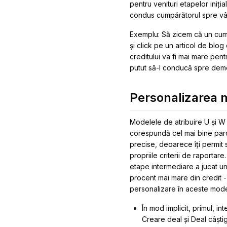
pentru venituri etapelor iniț
condus cumpărătorul spre vâ
Exemplu:
Să zicem că un cumpă
și click pe un articol de blo
creditului va fi mai mare pent
putut să-l conducă spre demo
Personalizarea m
Modelele de atribuire U și W 
corespundă cel mai bine parcu
precise, deoarece îți permit s
propriile criterii de raportar
etape intermediare a jucat un 
procent mai mare din credit -
personalizare în aceste mode
În mod implicit, primul, i
Creare deal și Deal câști