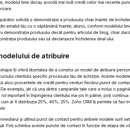
iale, modelul time decay acordă mai mult credit celor mai recente pu
nzare.
rător solicită o demonstrație a produsului chiar înainte de închide
g din emailul tău cu o săptămână înainte, atunci, conform modelului 
ru demonstrația produsului decât pentru articolul de blog, chiar dacă 
nstrația produsului sau să declanșeze închiderea deal-ului.
odelului de atribuire
shape îți oferă libertatea de a construi un model de atribuire person
rsului clientului specific procesului tău de achiziție. Aceste modele 
ă aloci procentele de credit pentru venituri fiecărui punct de contact 
e. De exemplu, știi că una dintre campaniile tale care a inclus o pagin
rol important în împingerea clientului mai jos în pâlnie, poți continua 
 cum ar fi distribuția 25%, 40%, 25%. Zoho CRM îți permite să faci tre
le:
ntermediarul și ultimul punct de contact pentru ambele modele sunt se
gat. Poți schimba aceste puncte de contact în funcție de etapa de v