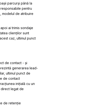
pașii parcurși până la
i responsabile pentru
, modelul de atribuire
apoi ai trimis sondaje
atea clienților sunt
acest caz, ultimul punct
ct de contact - și
eprezintă generarea lead-
lar, ultimul punct de
le de contact
acțiunea inițială cu un
 direct legat de
te de retenție