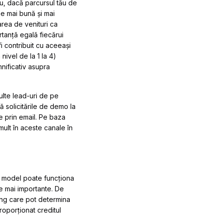
u, dacă parcursul tău de
ee mai bună și mai
area de venituri ca
tanță egală fiecărui
i contribuit cu aceeași
nivel de la 1 la 4)
nificativ asupra
ulte lead-uri de pe
 solicitările de demo la
le prin email. Pe baza
 mult în aceste canale în
t model poate funcționa
le mai importante. De
ring care pot determina
roporționat creditul