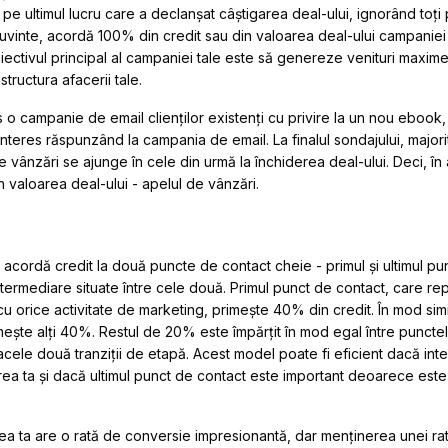
e ultimul lucru care a declanșat câștigarea deal-ului, ignorând toți 
 cuvinte, acordă 100% din credit sau din valoarea deal-ului campanie
iectivul principal al campaniei tale este să genereze venituri maxime
structura afacerii tale.
s o campanie de email clienților existenți cu privire la un nou ebook, 
 interes răspunzând la campania de email. La finalul sondajului, majorit
e vânzări se ajunge în cele din urmă la închiderea deal-ului. Deci, în 
 valoarea deal-ului - apelul de vânzări.
acordă credit la două puncte de contact cheie - primul și ultimul pun
termediare situate între cele două. Primul punct de contact, care r
ă cu orice activitate de marketing, primește 40% din credit. În mod simi
mește alți 40%. Restul de 20% este împărțit în mod egal între puncte
cele două tranziții de etapă. Acest model poate fi eficient dacă inter
rea ta și dacă ultimul punct de contact este important deoarece este
a ta are o rată de conversie impresionantă, dar menținerea unei ra