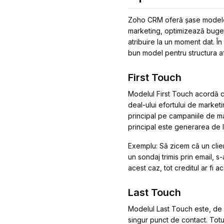
Zoho CRM oferă șase modele 
marketing, optimizează bugetu
atribuire la un moment dat. Î
bun model pentru structura afa
First Touch
Modelul First Touch acordă c
deal-ului efortului de market
principal pe campaniile de ma
principal este generarea de le
Exemplu:
Să zicem că un clien
un sondaj trimis prin email, s-
acest caz, tot creditul ar fi 
Last Touch
Modelul Last Touch este, de
singur punct de contact. Totuș