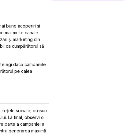
mai bune acoperiri și
ece mai multe canale
zări și marketing din
bil ca cumpărătorul să
înțelegi dacă campaniile
ărătorul pe calea
 rețele sociale, broșuri
lui. La final, observi o
are parte a campaniei a
pentru generarea maximă