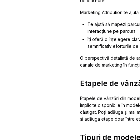
de lead-uri?
Marketing Attribution te ajută 
Te ajută să mapezi parcurs
interacțiune pe parcurs.
Îți oferă o înțelegere cla
semnificativ eforturile de
O perspectivă detaliată de ace
canale de marketing în funcț
Etapele de vânză
Etapele de vânzări din modele
implicite disponibile în model
câștigat. Poți adăuga și mai m
și adăuga etape doar între et
Tipuri de modele