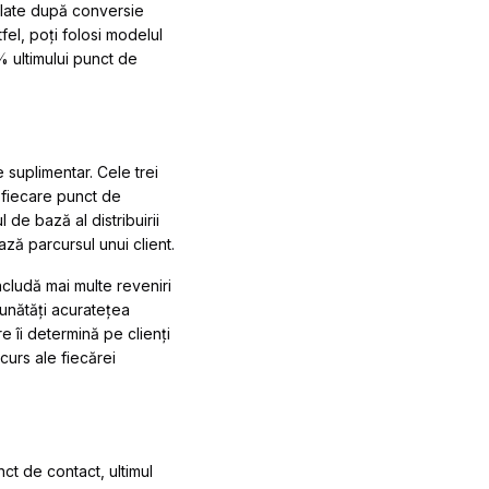
rulate după conversie
fel, poți folosi modelul
% ultimului punct de
suplimentar. Cele trei
 fiecare punct de
 de bază al distribuirii
ază parcursul unui client.
ncludă mai multe reveniri
bunătăți acuratețea
e îi determină pe clienți
curs ale fiecărei
ct de contact, ultimul