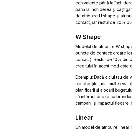
echivalente până la închidere
până la închiderea și câștiga
de atribuire U shape și atribu
contact, iar restul de 20% pu
W Shape
Modelul de atribuire W shape 
puncte de contact: creare le
contact). Restul de 10% din cr
creditului în acest mod este d
Exemplu:
Dacă ciclul tău de v
ale clienților, mai multe eva
planificării și alocării buget
să interacționeze cu branduri
campanii și impactul fiecărei 
Linear
Un model de atribuire linear î