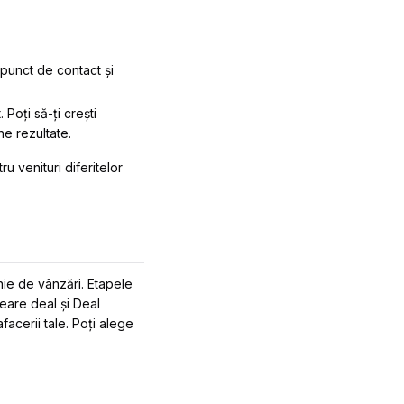
e punct de contact și
 Poți să-ți crești
ne rezultate.
u venituri diferitelor
nie de vânzări. Etapele
eare deal și Deal
facerii tale. Poți alege