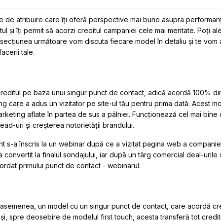
de atribuire care îți oferă perspective mai bune asupra performanț
l și îți permit să acorzi creditul campaniei cele mai meritate. Poți 
n secțiunea următoare vom discuta fiecare model în detaliu și te vom a
cerii tale.
reditul pe baza unui singur punct de contact, adică acordă 100% din
ing care a adus un vizitator pe site-ul tău pentru prima dată. Acest 
rketing aflate în partea de sus a pâlniei. Funcționează cel mai bine 
ad-uri și creșterea notorietății brandului.
t s-a înscris la un webinar după ce a vizitat pagina web a companiei t
a convertit la finalul sondajului, iar după un târg comercial deal-urile 
acordat primului punct de contact - webinarul.
 asemenea, un model cu un singur punct de contact, care acordă cre
i, spre deosebire de modelul first touch, acesta transferă tot creditul