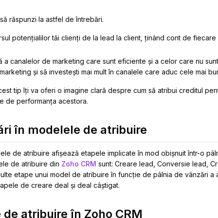
să răspunzi la astfel de întrebări.
ul potențialilor tăi clienți de la lead la client, ținând cont de fiecar
ră a canalelor de marketing care sunt eficiente și a celor care nu sunt.
 marketing și să investești mai mult în canalele care aduc cele mai bu
st tip îți va oferi o imagine clară despre cum să atribui creditul pentr
ie de performanța acestora.
ri în modelele de atribuire
le de atribuire afișează etapele implicate în mod obișnuit într-o pâl
ele de atribuire din
Zoho CRM
sunt: Creare lead, Conversie lead, Cr
ulte etape unui model de atribuire în funcție de pâlnia de vânzări a a
apele de creare deal și deal câștigat.
 de atribuire în Zoho CRM