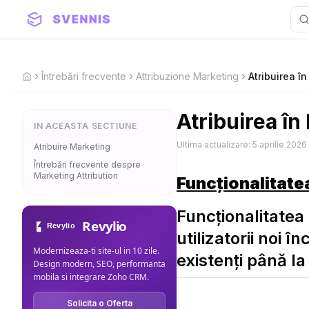
Întrebări frecvente
Attribuzione Marketing
Atribuirea î
Home
Atribuirea în
IN ACEASTA SECTIUNE
Ultima actualizare:
5 aprilie 2026
Atribuire Marketing
Întrebări frecvente despre
Marketing Attribution
Funcționalitatea
Funcționalitatea
Revylio
utilizatorii noi 
Modernizeaza-ti site-ul in 10 zile.
existenți până l
Design modern, SEO, performanta
mobila si integrare Zoho CRM.
Solicita o Oferta