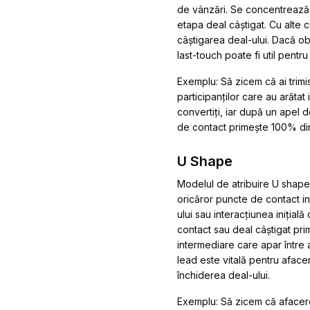
de vânzări. Se concentrează p
etapa deal câștigat. Cu alte
câștigarea deal-ului. Dacă ob
last-touch poate fi util pentru 
Exemplu:
Să zicem că ai trimi
participanților care au arătat
convertiți, iar după un apel d
de contact primește 100% din
U Shape
Modelul de atribuire U shape 
oricăror puncte de contact in
ului sau interacțiunea inițial
contact sau deal câștigat pri
intermediare care apar între a
lead este vitală pentru aface
închiderea deal-ului.
Exemplu:
Să zicem că afacere