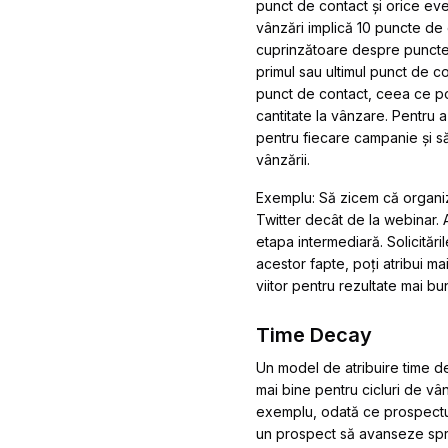
punct de contact și orice ev
vânzări implică 10 puncte de 
cuprinzătoare despre punctele
primul sau ultimul punct de c
punct de contact, ceea ce poa
cantitate la vânzare. Pentru a
pentru fiecare campanie și să
vânzării.
Exemplu:
Să zicem că organiz
Twitter decât de la webinar.
etapa intermediară. Solicitări
acestor fapte, poți atribui ma
viitor pentru rezultate mai bu
Time Decay
Un model de atribuire time d
mai bine pentru cicluri de vâ
exemplu, odată ce prospectul 
un prospect să avanseze spre 