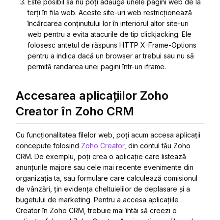
Este posibil să nu poți adăuga unele pagini web de la
terți în fila web. Aceste site-uri web restricționează
încărcarea conținutului lor în interiorul altor site-uri
web pentru a evita atacurile de tip clickjacking. Ele
folosesc antetul de răspuns HTTP X-Frame-Options
pentru a indica dacă un browser ar trebui sau nu să
permită randarea unei pagini într-un iframe.
Accesarea aplicațiilor Zoho
Creator în Zoho CRM
Cu funcționalitatea filelor web, poți acum accesa aplicații
concepute folosind
Zoho Creator
, din contul tău Zoho
CRM. De exemplu, poți crea o aplicație care listează
anunțurile majore sau cele mai recente evenimente din
organizația ta, sau formulare care calculează comisionul
de vânzări, țin evidența cheltuielilor de deplasare și a
bugetului de marketing. Pentru a accesa aplicațiile
Creator în Zoho CRM, trebuie mai întâi să creezi o