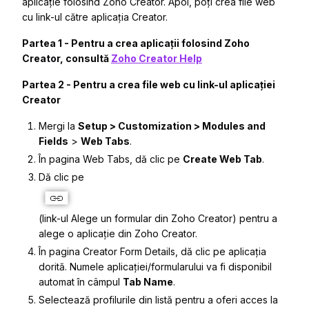
aplicație folosind Zoho Creator. Apoi, poți crea file web
cu link-ul către aplicația Creator.
Partea 1 - Pentru a crea aplicații folosind Zoho
Creator, consultă
Zoho Creator Help
Partea 2 - Pentru a crea file web cu link-ul aplicației
Creator
Mergi la
Setup > Customization > Modules and
Fields
>
Web Tabs
.
În pagina
Web Tabs
, dă clic pe
Create Web Tab
.
Dă clic pe
(link-ul Alege un formular din Zoho Creator) pentru a
alege o aplicație din Zoho Creator.
În pagina
Creator Form Details
, dă clic pe aplicația
dorită. Numele aplicației/formularului va fi disponibil
automat în câmpul
Tab Name
.
Selectează profilurile din listă pentru a oferi acces la