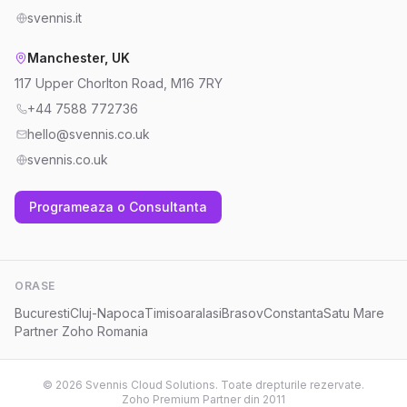
svennis.it
Manchester, UK
117 Upper Chorlton Road, M16 7RY
+44 7588 772736
hello@svennis.co.uk
svennis.co.uk
Programeaza o Consultanta
ORASE
Bucuresti
Cluj-Napoca
Timisoara
Iasi
Brasov
Constanta
Satu Mare
Partner Zoho Romania
© 2026 Svennis Cloud Solutions. Toate drepturile rezervate.
Zoho Premium Partner din 2011