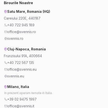
Birourile Noastre
Satu Mare, Romania (HQ)
Careiului 220E, 440187
+40 722 945 189
office@svennis.ro
svennis.ro
Cluj-Napoca, Romania
Frunzisului 91A, 400664
+40 722 567 135
office@svennis.eu
svennis.eu
Milano, Italia
In prezent operam remote in Italia.
+39 02 9475 1997
office@svennis.it