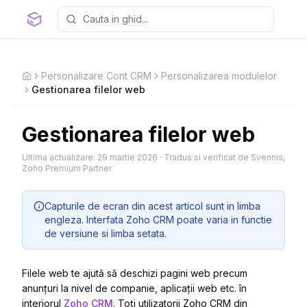
Personalizare Cont CRM
Personalizarea modulelor
Home
Gestionarea filelor web
Gestionarea filelor web
Ultima actualizare:
29 martie 2026
·
Tradus si verificat de Svennis,
Zoho Premium Partner
Capturile de ecran din acest articol sunt in limba
engleza. Interfata Zoho CRM poate varia in functie
de versiune si limba setata.
Filele web te ajută să deschizi pagini web precum
anunțuri la nivel de companie, aplicații web etc. în
interiorul
Zoho CRM
. Toți utilizatorii Zoho CRM din