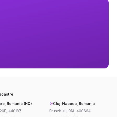
 Noastre
re, Romania (HQ)
Cluj-Napoca, Romania
220E, 440187
Frunzisului 91A, 400664