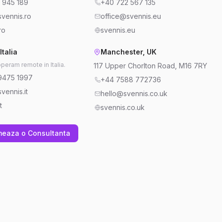
 945 189
+40 722 567 135
vennis.ro
office@svennis.eu
ro
svennis.eu
Italia
Manchester, UK
operam remote in Italia.
117 Upper Chorlton Road, M16 7RY
9475 1997
+44 7588 772736
vennis.it
hello@svennis.co.uk
t
svennis.co.uk
meaza o Consultanta