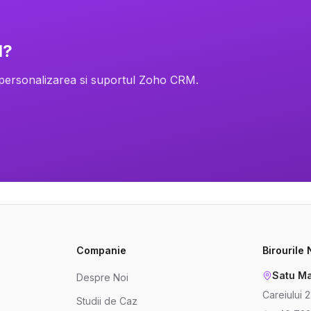
M?
 personalizarea si suportul Zoho CRM.
Companie
Birourile
Satu Ma
Despre Noi
Careiului 
Studii de Caz