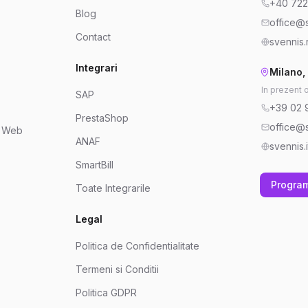
+40 722
Blog
office@s
Contact
svennis.
Integrari
Milano, 
In prezent 
SAP
+39 02 
PrestaShop
office@s
e Web
ANAF
svennis.i
SmartBill
Progra
Toate Integrarile
Legal
Politica de Confidentialitate
Termeni si Conditii
Politica GDPR