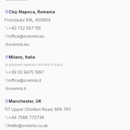
Cluj-Napoca, Romania
Frunzisului 91A, 400664
+40 722 567 135
office@svennis.eu
svennis.eu
Milano, Italia
In prezent operam remote in Italia.
+39 02 9475 1997
office@svennis.it
svennis.it
Manchester, UK
117 Upper Chorlton Road, M16 7RY
+44 7588 772736
hello@svennis.co.uk