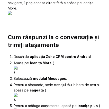
navigare, îl poți accesa direct fără a apăsa pe iconița
More.
Cum răspunzi la o conversație și
trimiți atașamente
Deschide
aplicația Zoho CRM pentru Android
.
Apasă pe
iconița More
(
)
Selectează
modulul Messages
.
Pentru a răspunde, scrie mesajul tău în bara de text și
apasă pe
săgeată
(
).
Pentru a adăuga atașamente, apasă pe
iconița plus
(