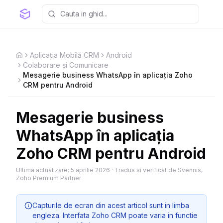
Aplicația Mobilă CRM
Android
Home
Colaborare și Comunicare
Mesagerie business WhatsApp în aplicația Zoho
CRM pentru Android
Mesagerie business
WhatsApp în aplicația
Zoho CRM pentru Android
Ultima actualizare:
5 aprilie 2026
·
Tradus si verificat de Svennis,
Zoho Premium Partner
Capturile de ecran din acest articol sunt in limba
engleza. Interfata Zoho CRM poate varia in functie