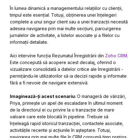
În lumea dinamică a managementului relațiilor cu clienții,
timpul este esențial. Totuși, obținerea unei înțelegeri
complete a unui singur client sau a unei tranzacții necesită
adesea navigarea prin mai multe secțiuni, parcurgerea
jurnalelor de activitate, a listelor asociate și a filelor cu
informații detaliate.
Aici intervine funcția Rezumatul Înregistrării din
Zoho CRM
.
Este concepută să acopere acest decalaj, oferind o
vizualizare consolidată a datelor critice ale înregistrării -
permițându-le utilizatorilor să ia decizii rapide și informate
fără a fi nevoie de navigare extensivă.
Imaginează-ți acest scenariu:
O manageră de vânzări,
Priya, primește un apel de escaladare în ultimul moment
de la directorul ei cu privire la o tranzacție de mare
valoare care este blocată în pipeline. Trebuie să
înțeleagă rapid istoricul tranzacției, contactele asociate,
activitățile recente și acțiunile în așteptare. Totuși,
navigarea prin mai multe file în CRM consumă timp prețios