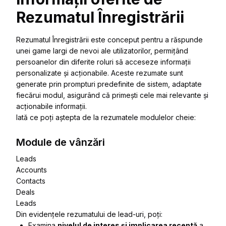
Rezumatul Înregistrării
Rezumatul Înregistrării este conceput pentru a răspunde
unei game largi de nevoi ale utilizatorilor, permițând
persoanelor din diferite roluri să acceseze informații
personalizate și acționabile. Aceste rezumate sunt
generate prin prompturi predefinite de sistem, adaptate
fiecărui modul, asigurând că primești cele mai relevante și
acționabile informații.
Iată ce poți aștepta de la rezumatele modulelor cheie:
Module de vânzări
Leads
Accounts
Contacts
Deals
Leads
Din evidențele rezumatului de lead-uri, poți:
Examina
nivelul de interes și implicarea recentă
a