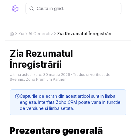
Zia
AI Generativ
Zia Rezumatul Înregistrării
Home
Zia Rezumatul
Înregistrării
Ultima actualizare:
30 martie 2026
·
Tradus si verificat de
Svennis, Zoho Premium Partner
Capturile de ecran din acest articol sunt in limba
engleza. Interfata Zoho CRM poate varia in functie
de versiune si limba setata.
Prezentare generală