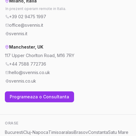
Milano, Italia
In prezent operam remote in Italia.
+39 02 9475 1997
office@svennis.it
svennis.it
Manchester, UK
117 Upper Chorlton Road, M16 7RY
+44 7588 772736
hello@svennis.co.uk
svennis.co.uk
Programeaza o Consultanta
ORASE
Bucuresti
Cluj-Napoca
Timisoara
Iasi
Brasov
Constanta
Satu Mare