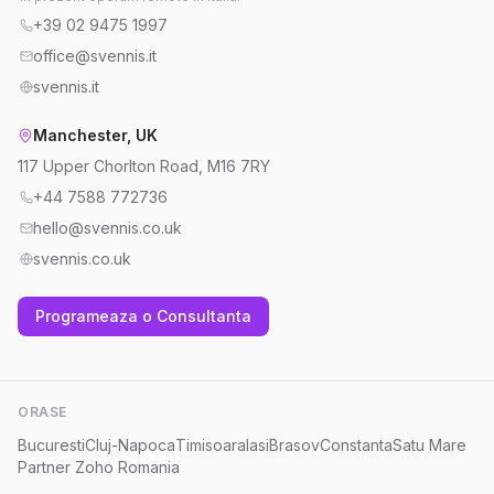
+39 02 9475 1997
office@svennis.it
svennis.it
Manchester, UK
117 Upper Chorlton Road, M16 7RY
+44 7588 772736
hello@svennis.co.uk
svennis.co.uk
Programeaza o Consultanta
ORASE
Bucuresti
Cluj-Napoca
Timisoara
Iasi
Brasov
Constanta
Satu Mare
Partner Zoho Romania