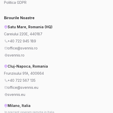
Politica GDPR
Birourile Noastre
Satu Mare, Romania (HQ)
Careiului 220E, 440187
+40 722 945 189
office@svennis.ro
svennis.ro
Cluj-Napoca, Romania
Frunzisului 91A, 400664
+40 722 567 135
office@svennis.eu
svennis.eu
Milano, Italia
In prezent operam remote in Italia.