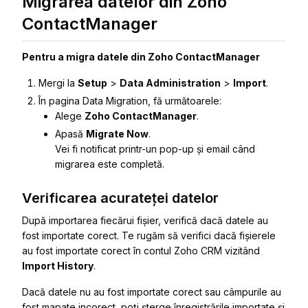
Migrarea datelor din Zoho
ContactManager
Pentru a migra datele din Zoho ContactManager
Mergi la
Setup
>
Data Administration
>
Import
.
În pagina
Data Migration
, fă următoarele:
Alege
Zoho ContactManager
.
Apasă
Migrate Now
.
Vei fi notificat printr-un pop-up și email când
migrarea este completă.
Verificarea acurateței datelor
După importarea fiecărui fișier, verifică dacă datele au
fost importate corect. Te rugăm să verifici dacă fișierele
au fost importate corect în contul Zoho CRM vizitând
Import History
.
Dacă datele nu au fost importate corect sau câmpurile au
fost mapate incorect, poți șterge înregistrările importate și