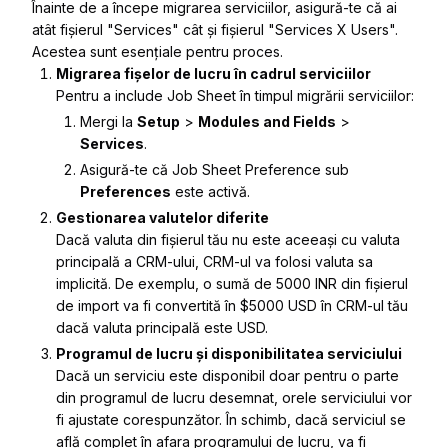
Înainte de a începe migrarea serviciilor, asigură-te că ai
atât fișierul "Services" cât și fișierul "Services X Users".
Acestea sunt esențiale pentru proces.
Migrarea fișelor de lucru în cadrul serviciilor
Pentru a include Job Sheet în timpul migrării serviciilor:
Mergi la
Setup
>
Modules and Fields
>
Services
.
Asigură-te că
Job Sheet Preference
sub
Preferences
este activă.
Gestionarea valutelor diferite
Dacă valuta din fișierul tău nu este aceeași cu valuta
principală a CRM-ului, CRM-ul va folosi valuta sa
implicită. De exemplu, o sumă de
5000 INR din fișierul
de import va fi convertită în $5000 USD în CRM-ul tău
dacă valuta principală este USD.
Programul de lucru și disponibilitatea serviciului
Dacă un serviciu este disponibil doar pentru o parte
din programul de lucru desemnat, orele serviciului vor
fi ajustate corespunzător. În schimb, dacă serviciul se
află complet în afara programului de lucru, va fi