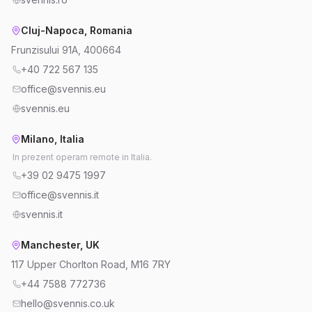
Cluj-Napoca, Romania
Frunzisului 91A, 400664
+40 722 567 135
office@svennis.eu
svennis.eu
Milano, Italia
In prezent operam remote in Italia.
+39 02 9475 1997
office@svennis.it
svennis.it
Manchester, UK
117 Upper Chorlton Road, M16 7RY
+44 7588 772736
hello@svennis.co.uk