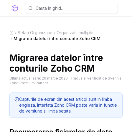
Setari Organizatie
Organizații multiple
Home
Migrarea datelor între conturile Zoho CRM
Migrarea datelor între
conturile Zoho CRM
Ultima actualizare:
29 martie 2026
·
Tradus si verificat de Svennis,
Zoho Premium Partner
Capturile de ecran din acest articol sunt in limba
engleza. Interfata Zoho CRM poate varia in functie
de versiune si limba setata.
Recuperarea fișierelor de date