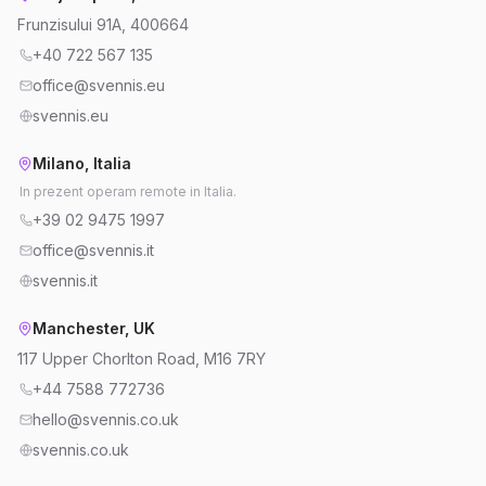
Frunzisului 91A, 400664
+40 722 567 135
office@svennis.eu
svennis.eu
Milano, Italia
In prezent operam remote in Italia.
+39 02 9475 1997
office@svennis.it
svennis.it
Manchester, UK
117 Upper Chorlton Road, M16 7RY
+44 7588 772736
hello@svennis.co.uk
svennis.co.uk